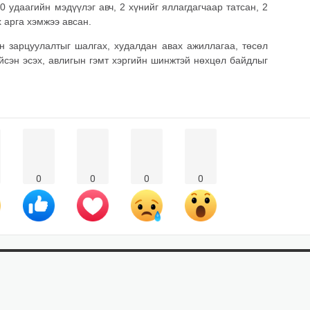
0 удаагийн мэдүүлэг авч, 2 хүнийг яллагдагчаар татсан, 2
х арга хэмжээ авсан.
 зарцуулалтыг шалгах, худалдан авах ажиллагаа, төсөл
йсэн эсэх, авлигын гэмт хэргийн шинжтэй нөхцөл байдлыг
0
0
0
0
 дүүрэг, 10 дугаар хороо Бага тойруу 8/1, 13 байр,13 тоот
il.com