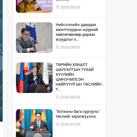
2026/08/03
​Нийслэлийн удирдах
ажилтнуудын шуурхай
зөвлөгөөнөөр дараах
асуудлыг х…
2026/08/03
​ТӨРИЙН ХЯНАЛТ
ШАЛГАЛТЫН ТУХАЙ
ХУУЛИЙН
ШИНЭЧИЛСЭН
НАЙРУУЛГЫН ТӨСЛИЙН
Ү…
2026/08/03
"Хотхоны бага сургууль"
төслийг хэрэгжүүлнэ
2026/07/30