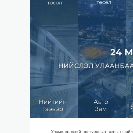
​БНСУ-д аялахдаа үзвэр, үйлчилгээний хөнгөлөлт 
2025 онд эдийн засаг 90 их наяд төгрөгт хүрч, 6.
​Г.Дамдинням: 66 мянган тонн АИ-92 автобензин 
Улсын ерөнхий прокурорын газрын шийдв