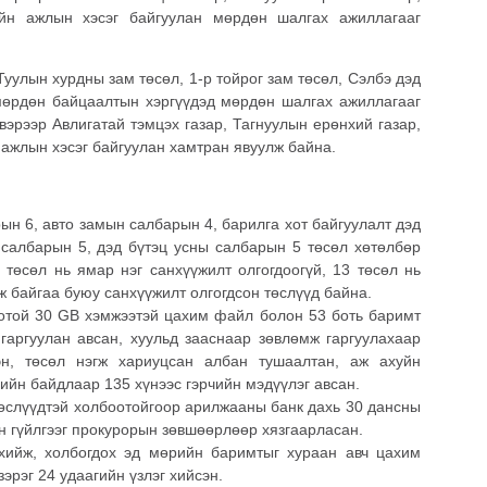
ийн ажлын хэсэг байгуулан мөрдөн шалгах ажиллагааг
уулын хурдны зам төсөл, 1-р тойрог зам төсөл, Сэлбэ дэд
, мөрдөн байцаалтын хэргүүдэд мөрдөн шалгах ажиллагааг
эрээр Авлигатай тэмцэх газар, Тагнуулын ерөнхий газар,
 ажлын хэсэг байгуулан хамтран явуулж байна.
ын 6, авто замын салбарын 4, барилга хот байгуулалт дэд
 салбарын 5, дэд бүтэц усны салбарын 5 төсөл хөтөлбөр
 төсөл нь ямар нэг санхүүжилт олгогдоогүй, 13 төсөл нь
ж байгаа буюу санхүүжилт олгогдсон төслүүд байна.
оотой 30 GB хэмжээтэй цахим файл болон 53 боть баримт
гаргуулан авсан, хуульд зааснаар зөвлөмж гаргуулахаар
сэн, төсөл нэгж хариуцсан албан тушаалтан, аж ахуйн
ийн байдлаар 135 хүнээс гэрчийн мэдүүлэг авсан.
төслүүдтэй холбоотойгоор арилжааны банк дахь 30 дансны
ын гүйлгээг прокурорын зөвшөөрлөөр хязгаарласан.
г хийж, холбогдох эд мөрийн баримтыг хураан авч цахим
зэрэг 24 удаагийн үзлэг хийсэн.