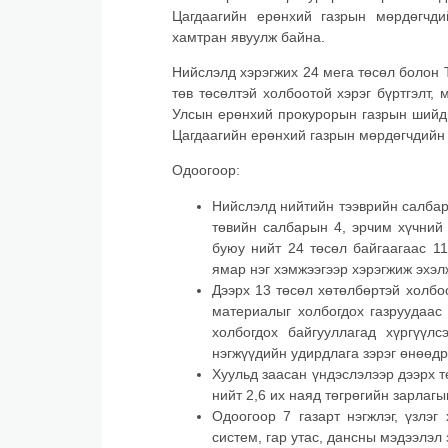
Цагдаагийн ерөнхий газрын мөрдөгчд
хамтран явуулж байна.
Нийслэлд хэрэгжих 24 мега төсөл болон Т
төв төсөлтэй холбоотой хэрэг бүртгэлт
Улсын ерөнхий прокурорын газрын шийдв
Цагдаагийн ерөнхий газрын мөрдөгчдийн
Одоогоор:
Нийслэлд нийтийн тээврийн салбар
төвийн салбарын 4, эрчим хүчний
буюу нийт 24 төсөл байгаагаас 11
ямар нэг хэмжээгээр хэрэгжиж эхэл
Дээрх 13 төсөл хөтөлбөртэй холб
материалыг холбогдох газруудаас 
холбогдох байгууллагад хүргүүл
нэгжүүдийн удирдлага зэрэг өнөөдр
Хуульд заасан үндэслэлээр дээрх 
нийт 2,6 их наяд төгрөгийн зарлаг
Одоогоор 7 газарт нэгжлэг, үзлэ
систем, гар утас, дансны мэдээлэл 