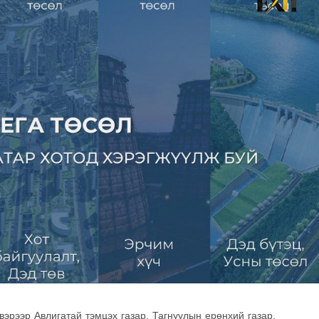
хэрхэн авах вэ?
8 хувиар өсжээ
авах захиалга хийсэн
эрээр Авлигатай тэмцэх газар, Тагнуулын ерөнхий газар,