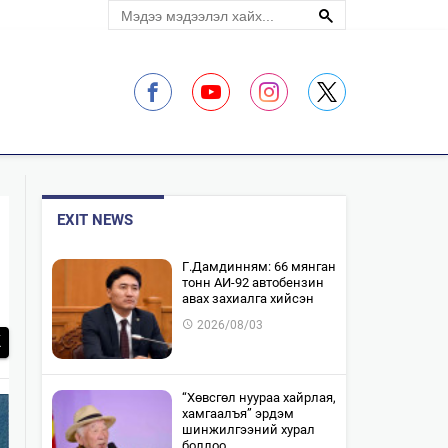
ЛЭЛЦҮҮЛЭГ
EXIT NEWS
​Г.Дамдинням: 66 мянган
тонн АИ-92 автобензин
авах захиалга хийсэн
2026/08/03
“Хөвсгөл нуураа хайрлая,
хамгаалъя” эрдэм
шинжилгээний хурал
боллоо