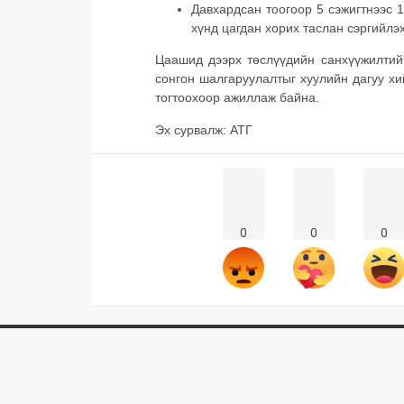
Давхардсан тоогоор 5 сэжигтнээс 1
хүнд цагдан хорих таслан сэргийлэ
Цаашид дээрх төслүүдийн санхүүжилтийн
сонгон шалгаруулалтыг хуулийн дагуу хи
тогтоохоор ажиллаж байна.
Эх сурвалж: АТГ
0
0
0
Монгол улс, Улаанбаатар хот Сүхбаатар
99940885
exiteconomy@gma