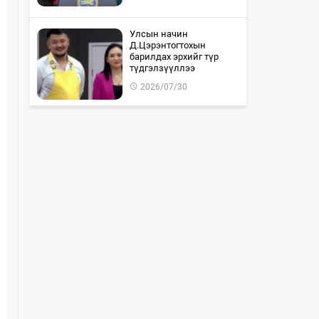
Улсын начин
Д.Цэрэнтогтохын
барилдах эрхийг түр
түдгэлзүүллээ
2026/07/30
"WOLF TOTEM | World
Premiere" тоглолтын Chill
Zone тасалбар бүрэн
дуус…
2026/07/30
Монгол-Оросын хилийг
хамтран шалгах ажил 85
хувьтай байна
2026/07/30
Байлдан дагуулсан 10