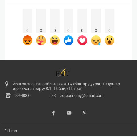
0
0
0
0
0
0
0
Монгол улс, Улаанбаатар хот Сүхбаатар дүүрэг, 10 дугаар
хороо Бага тойруу 8/1, 13 байр,13 тоот
99940885
exiteconomy@gmail.com
Exit.mn