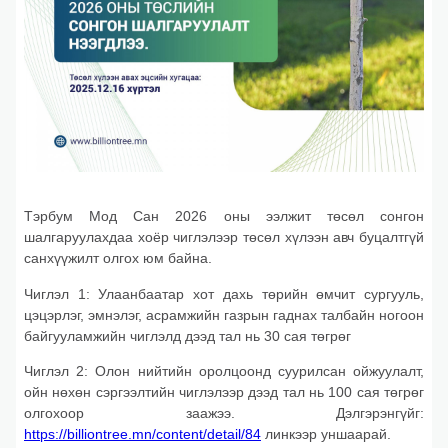
Тэрбум Мод Сан 2026 оны ээлжит төсөл сонгон
шалгаруулахдаа хоёр чиглэлээр төсөл хүлээн авч буцалтгүй
санхүүжилт олгох юм байна.
Чиглэл 1: Улаанбаатар хот дахь төрийн өмчит сургууль,
цэцэрлэг, эмнэлэг, асрамжийн газрын гаднах талбайн ногоон
байгууламжийн чиглэлд дээд тал нь 30 сая төгрөг
Чиглэл 2: Олон нийтийн оролцоонд суурилсан ойжуулалт,
ойн нөхөн сэргээлтийн чиглэлээр дээд тал нь 100 сая төгрөг
олгохоор заажээ. Дэлгэрэнгүйг:
https://billiontree.mn/content/detail/84
линкээр уншаарай.