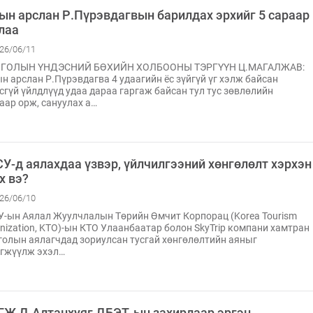
сын арслан Р.Пүрэвдагвын барилдах эрхийг 5 сараар
лаа
26/06/11
ГОЛЫН ҮНДЭСНИЙ БӨХИЙН ХОЛБООНЫ ТЭРГҮҮН Ц.МАГАЛЖАВ:
н арслан Р.Пүрэвдагва 4 удаагийн ёс зүйгүй үг хэлж байсан
сгүй үйлдлүүд удаа дараа гаргаж байсан тул тус зөвлөлийн
аар орж, сануулах а…
СУ-д аялахдаа үзвэр, үйлчилгээний хөнгөлөлт хэрхэн
х вэ?
26/06/10
-ын Аялал Жуулчлалын Төрийн Өмчит Корпорац (Korea Tourism
nization, KTO)-ын КТО Улаанбаатар болон SkyTrip компани хамтран
олын аялагчдад зориулсан тусгай хөнгөлөлтийн аяныг
эгжүүлж эхэл…
ГЖ Д.Алтанхуяг ДБЭТ-ын захирлаар эргэн