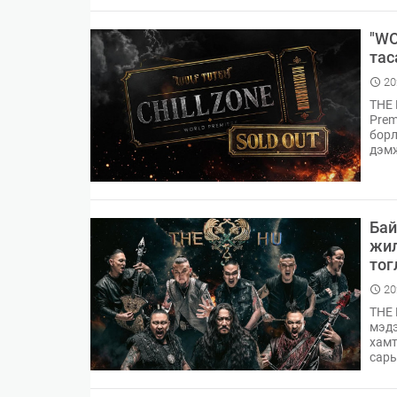
​БНСУ-д аялахдаа үзвэр, үйлчилгээний хөнгөлөлт 
2025 онд эдийн засаг 90 их наяд төгрөгт хүрч, 6.
"WO
​Г.Дамдинням: 66 мянган тонн АИ-92 автобензин 
тас
20
THE 
Prem
борл
дэм
Бай
жил
тог
20
THE 
мэдэ
хамт
сары