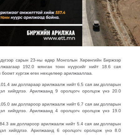
 дүгээр сарын 23-ны өдөр Монголын Хөрөнгийн Биржээр
лжаагаар 192.0 мянган тонн нүүрсийг нийт 18.6 сая
 боомт хүргэж өгөх нөхцөлөөр арилжааллаа.
, 101.4 ам.доллараар арилжаалж нийт 6.5 сая ам.долларын
цэл хийгдлээ. Арилжаанд 9 оролцогч оролцож үнэ 20.0
, 105.0 ам.доллароор арилжаалж нийт 6.7 сая ам.долларын
цэл хийгдлээ. Арилжаанд 4 оролцогч оролцож үнэ 19.0
, 84.3 ам.доллароор арилжаалж нийт 5.4 сая ам.долларын
цэл хийгдлээ. Арилжаанд 6 оролцогч оролцож үнэ 8.0