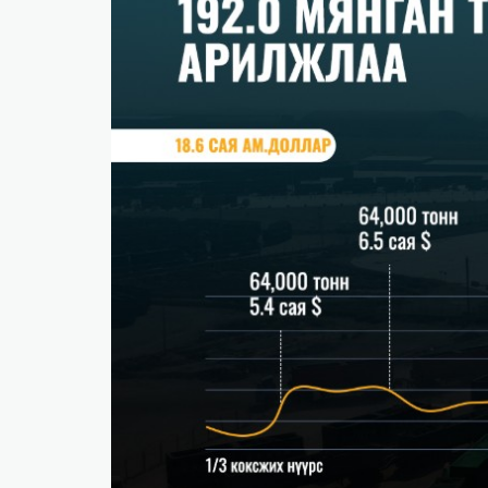
​БНСУ-д аялахдаа үзвэр, үйлчилгээний хөнгөлөлт 
2025 онд эдийн засаг 90 их наяд төгрөгт хүрч, 6.
​Г.Дамдинням: 66 мянган тонн АИ-92 автобензин 