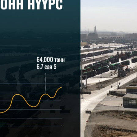
хэрхэн авах вэ?
8 хувиар өсжээ
авах захиалга хийсэн