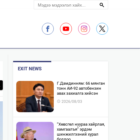
ЛЭЛЦҮҮЛЭГ
EXIT NEWS
​Г.Дамдинням: 66 мянган
тонн АИ-92 автобензин
авах захиалга хийсэн
2026/08/03
“Хөвсгөл нуураа хайрлая,
хамгаалъя” эрдэм
шинжилгээний хурал
боллоо