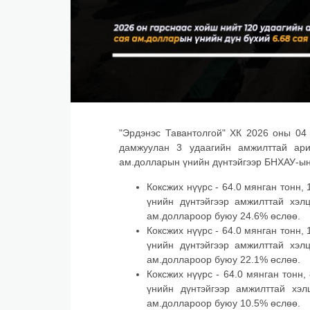
"Эрдэнэс Тавантолгой" ХК 2026 оны 04
дамжуулан 3 удаагийн амжилттай ари
ам.долларын үнийн дүнтэйгээр БНХАУ-ын
Коксжих нүүрс - 64.0 мянган тонн
үнийн дүнтэйгээр амжилттай хэл
ам.доллароор буюу 24.6% өслөө.
Коксжих нүүрс - 64.0 мянган тонн
үнийн дүнтэйгээр амжилттай хэл
ам.доллароор буюу 22.1% өслөө.
Коксжих нүүрс - 64.0 мянган тонн
үнийн дүнтэйгээр амжилттай хэл
ам.доллароор буюу 10.5% өслөө.