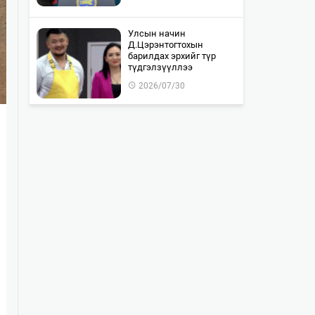
Улсын начин
Д.Цэрэнтогтохын
барилдах эрхийг түр
түдгэлзүүллээ
2026/07/30
"WOLF TOTEM | World
Premiere" тоглолтын Chill
Zone тасалбар бүрэн
дуус…
2026/07/30
Монгол-Оросын хилийг
хамтран шалгах ажил 85
хувьтай байна
2026/07/30
Байлдан дагуулсан 10