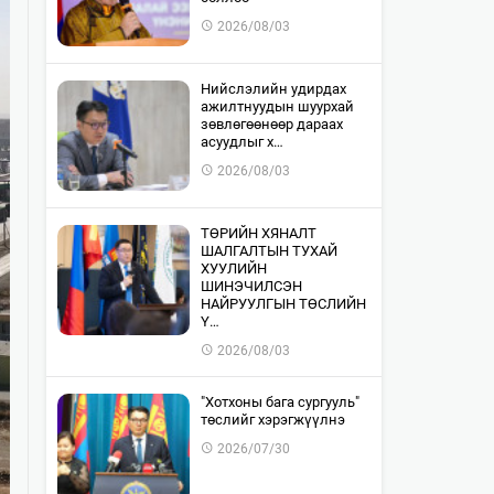
2026/08/03
​Нийслэлийн удирдах
ажилтнуудын шуурхай
зөвлөгөөнөөр дараах
асуудлыг х…
2026/08/03
​ТӨРИЙН ХЯНАЛТ
ШАЛГАЛТЫН ТУХАЙ
ХУУЛИЙН
ШИНЭЧИЛСЭН
НАЙРУУЛГЫН ТӨСЛИЙН
Ү…
2026/08/03
"Хотхоны бага сургууль"
төслийг хэрэгжүүлнэ
2026/07/30