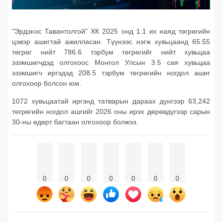
"Эрдэнэс Тавантолгой" ХК 2025 онд 1.1 их наяд төгрөгийн
цэвэр ашигтай ажилласан. Түүнээс нэгж хувьцаанд 65.55
төгрөг нийт 786.6 тэрбум төгрөгийг нийт хувьцаа
эзэмшигчдэд олгохоос Монгол Улсын 3.5 сая хувьцаа
эзэмшигч иргэдэд 208.5 тэрбум төгрөгийн ногдол ашиг
олгохоор болсон юм.
1072 хувьцаатай иргэнд татварын дараах дүнгээр 63,242
төгрөгийн ногдол ашгийг 2026 оны ирэх дөрөвдүгээр сарын
30-ны өдөрт багтаан олгохоор болжээ.
0
0
0
0
0
0
0