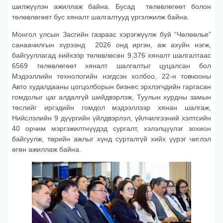
шилжүүлэн ажиллаж байна. Бусад төлөвлөгөөт болон
төлөвлөгөөт бус хяналт шалгалтууд үргэлжилж байна.
Монгол улсын Засгийн газраас хэрэгжүүлж буй “Чөлөөлье”
санаачилгын хүрээнд 2026 онд иргэн, аж ахуйн нэгж,
байгууллагад хийхээр төлөвлөсөн 9,376 хяналт шалгалтаас
6569 төлөвлөгөөт хяналт шалгалтыг цуцалсан бол
Мэдээллийн технологийн нэгдсэн холбоо, 22-н товчооны
Авто худалдааны цогцолборын бизнес эрхлэгчдийн гаргасан
гомдолыг цаг алдалгүй шийдвэрлэж, Туулын хурдны замын
төслийг иргэдийн гомдол мэдээллээр хянан шалгаж,
Нийслэлийн 9 дүүргийн үйлдвэрлэл, үйлчилгээний хэлтсийн
40 орчим мэргэжилтнүүдэд сургалт, хэлэлцүүлэг зохион
байгуулж, төрийн ажлыг хүнд сурталгүй хийх үүрэг чиглэл
өгөн ажиллаж байна.