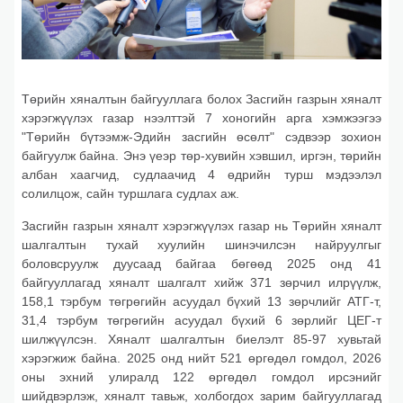
Төрийн хяналтын байгууллага болох Засгийн газрын хяналт
хэрэгжүүлэх газар нээлттэй 7 хоногийн арга хэмжээгээ
"Төрийн бүтээмж-Эдийн засгийн өсөлт" сэдвээр зохион
байгуулж байна. Энэ үеэр төр-хувийн хэвшил, иргэн, төрийн
албан хаагчид, судлаачид 4 өдрийн турш мэдээлэл
солилцож, сайн туршлага судлах аж.
Засгийн газрын хяналт хэрэгжүүлэх газар нь Төрийн хяналт
шалгалтын тухай хуулийн шинэчилсэн найруулгыг
боловсруулж дуусаад байгаа бөгөөд 2025 онд 41
байгууллагад хяналт шалгалт хийж 371 зөрчил илрүүлж,
158,1 тэрбум төгрөгийн асуудал бүхий 13 зөрчлийг АТГ-т,
31,4 тэрбум төгрөгийн асуудал бүхий 6 зөрлийг ЦЕГ-т
шилжүүлсэн. Хяналт шалгалтын биелэлт 85-97 хувьтай
хэрэгжиж байна. 2025 онд нийт 521 өргөдөл гомдол, 2026
оны эхний улиралд 122 өргөдөл гомдол ирсэнийг
шийдвэрлэж, хяналт тавьж, холбогдох зарим байгууллагад