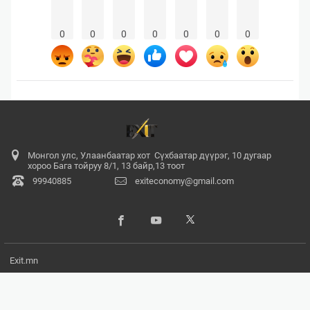
0
0
0
0
0
0
0
Монгол улс, Улаанбаатар хот Сүхбаатар дүүрэг, 10 дугаар
хороо Бага тойруу 8/1, 13 байр,13 тоот
99940885
exiteconomy@gmail.com
Exit.mn
© 2017 - 2026. Бүх эрх хуулиар хамгаалагдсан. Мэдээлэл хуулбарлах
хориотой.