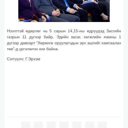
Нээлттэй өдөрлөг нь 5 сарын 14,15-ны өдрүүдэд Засгийн
газрын 11 дүгээр байр, Эдийн засаг, хөгжлийн яамны 1
дүгээр давхарт "Хөрөнгө оруулагчдын эрх ашгийг хамгаалах
төв"-д үргэлжлэх юм байна.
Сэтгүүлч: Г.Эрхэм