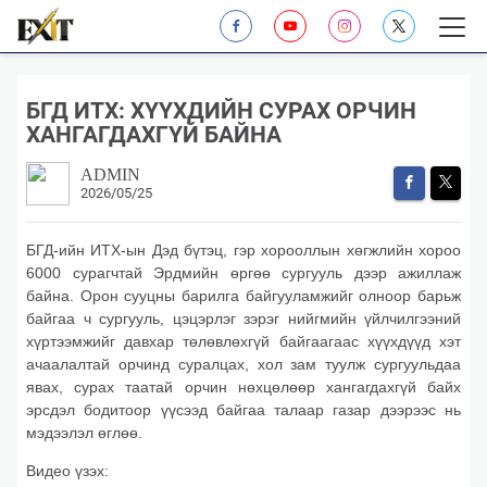
БГД ИТХ: ХҮҮХДИЙН СУРАХ ОРЧИН
ХАНГАГДАХГҮЙ БАЙНА
ADMIN
2026/05/25
БГД-ийн ИТХ-ын Дэд бүтэц, гэр хорооллын хөгжлийн хороо
6000 сурагчтай Эрдмийн өргөө сургууль дээр ажиллаж
байна. Орон сууцны барилга байгууламжийг олноор барьж
байгаа ч сургууль, цэцэрлэг зэрэг нийгмийн үйлчилгээний
хүртээмжийг давхар төлөвлөхгүй байгаагаас хүүхдүүд хэт
ачаалалтай орчинд суралцах, хол зам туулж сургуульдаа
явах, сурах таатай орчин нөхцөлөөр хангагдахгүй байх
эрсдэл бодитоор үүсээд байгаа талаар газар дээрээс нь
мэдээлэл өглөө.
Видео үзэх: