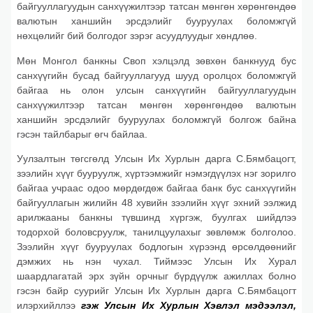
байгууллагуудын санхүүжилтээр татсан мөнгөн хөрөнгөндөө
валютын ханшийн эрсдэлийг бууруулах боломжгүй
нөхцөлийг бий болгодог зэрэг асуудлуудыг хөндлөө.
Мөн Монгол банкны Своп хэлцэлд зөвхөн банкнууд бус
санхүүгийн бусад байгууллагууд шууд оролцох боломжгүй
байгаа нь олон улсын санхүүгийн байгууллагуудын
санхүүжилтээр татсан мөнгөн хөрөнгөндөө валютын
ханшийн эрсдэлийг бууруулах боломжгүй болгож байна
гэсэн тайлбарыг өгч байлаа.
Уулзалтын төгсгөлд Улсын Их Хурлын дарга С.Бямбацогт,
зээлийн хүүг бууруулж, хүртээмжийг нэмэгдүүлэх нэг зорилго
байгаа учраас одоо мөрдөгдөж байгаа банк бус санхүүгийн
байгууллагын жилийн 48 хувийн зээлийн хүүг эхний ээлжид
арилжааны банкны түвшинд хүргэж, буулгах шийдлээ
тодорхой боловсруулж, танилцуулахыг зөвлөмж болголоо.
Зээлийн хүүг бууруулах бодлогын хүрээнд өрсөлдөөнийг
дэмжих нь нэн чухал. Тиймээс Улсын Их Хурал
шаардлагатай эрх зүйн орчныг бүрдүүлж ажиллах болно
гэсэн байр суурийг Улсын Их Хурлын дарга С.Бямбацогт
илэрхийллээ
гэж Улсын Их Хурлын Хэвлэл мэдээлэл,