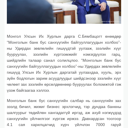
Монгол Улсын Их Хурлын дарга С.Бямбацогт өнөөдөр
“Монголын банк бус санхүүгийн байгууллагуудын холбоо”-
ны Удирдах зөвлөлийн гишүүдтэй уулзаж, зээлийн хүүг
бууруулах, зээлийн хүртээмжийг нэмэгдүүлэх гарц,
шийдлийн талаар санал солилцлоо. “Монголын банк бус
санхүүгийн байгууллагуудын холбоо”-ны Удирдах зөвлөлийн
гишүүд Улсын Их Хурлын даргатай уулзахдаа, хууль, эрх
зүйн бодлогын зарим асуудлуудыг шийдсэнээр зээлийн хүүг
чөлөөт зах зээлийн өрсөлдөөнөөр бууруулах боломжтой гэж
үзэж байгаагаа хэллээ.
Монголын банк бус санхүүгийн салбар нь санхүүгийн зах
зээлд бичил, жижиг бизнес эрхлэгчид, тэр дундаа банкны
шалгуурыг төдийлөн хангадаггүй иргэд, аж ахуй нэгжүүдэд
санхүүгийн үйлчилгээг хүргэж иржээ. Давхардсан тоогоор
4.1 сая харилцагчид хүрч үйлчлэн 7000 гаруй