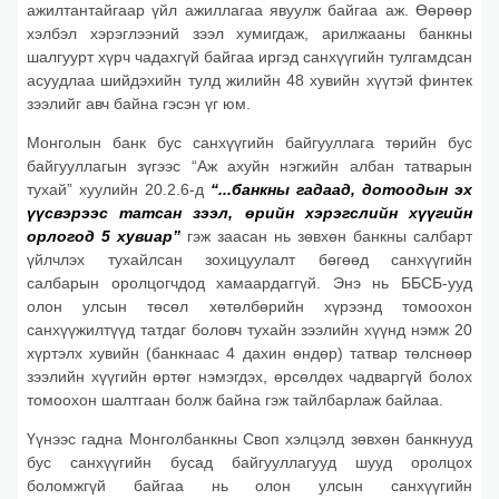
ажилтантайгаар үйл ажиллагаа явуулж байгаа аж. Өөрөөр
хэлбэл хэрэглээний зээл хумигдаж, арилжааны банкны
шалгуурт хүрч чадахгүй байгаа иргэд санхүүгийн тулгамдсан
асуудлаа шийдэхийн тулд жилийн 48 хувийн хүүтэй финтек
зээлийг авч байна гэсэн үг юм.
Монголын банк бус санхүүгийн байгууллага төрийн бус
байгууллагын зүгээс “Аж ахуйн нэгжийн албан татварын
тухай” хуулийн 20.2.6-д
“...банкны гадаад, дотоодын эх
үүсвэрээс татсан зээл, өрийн хэрэгслийн хүүгийн
орлогод 5 хувиар”
гэж заасан нь зөвхөн банкны салбарт
үйлчлэх тухайлсан зохицуулалт бөгөөд санхүүгийн
салбарын оролцогчдод хамаардаггүй. Энэ нь ББСБ-ууд
олон улсын төсөл хөтөлбөрийн хүрээнд томоохон
санхүүжилтүүд татдаг боловч тухайн зээлийн хүүнд нэмж 20
хүртэлх хувийн (банкнаас 4 дахин өндөр) татвар төлснөөр
зээлийн хүүгийн өртөг нэмэгдэх, өрсөлдөх чадваргүй болох
томоохон шалтгаан болж байна гэж тайлбарлаж байлаа.
Үүнээс гадна Монголбанкны Своп хэлцэлд зөвхөн банкнууд
бус санхүүгийн бусад байгууллагууд шууд оролцох
боломжгүй байгаа нь олон улсын санхүүгийн