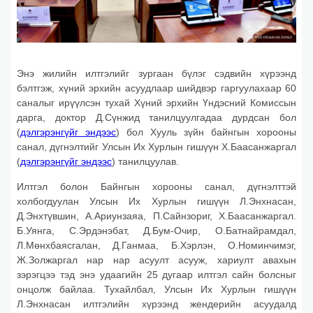
Энэ жилийн илтгэлийг зургаан бүлэг сэдвийн хүрээнд
бэлтгэж, хүний эрхийн асуудлаар шийдвэр гаргуулахаар 60
саналыг ирүүлсэн тухай Хүний эрхийн Үндэсний Комиссын
дарга, доктор Д.Сүнжид танилцуулгадаа дурдсан бол
(
дэлгэрэнгүйг эндээс
) бол Хууль зүйн байнгын хорооны
санал, дүгнэлтийг Улсын Их Хурлын гишүүн Х.Баасанжаргал
(
дэлгэрэнгүйг эндээс
) танилцуулав.
Илтгэл болон Байнгын хорооны санал, дүгнэлттэй
холбогдуулан Улсын Их Хурлын гишүүн Л.Энхнасан,
Д.Энхтүвшин, А.Ариунзаяа, П.Сайнзориг, Х.Баасанжаргал.
Б.Уянга, С.Эрдэнэбат, Д.Бум-Очир, О.Батнайрамдал,
Л.Мөнхбаясгалан, Д.Ганмаа, Б.Хэрлэн, О.Номинчимэг,
Ж.Золжаргал нар нар асуулт асууж, хариулт авахын
зэрэгцээ тэд энэ удаагийн 25 дугаар илтгэл сайн болсныг
онцолж байлаа. Тухайлбал, Улсын Их Хурлын гишүүн
Л.Энхнасан илтгэлийн хүрээнд жендерийн асуудалд