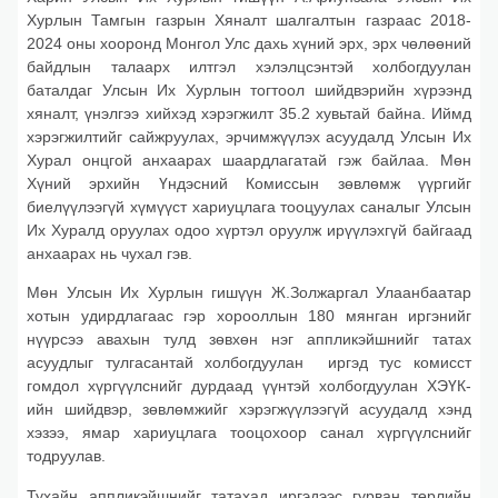
Хурлын Тамгын газрын Хяналт шалгалтын газраас 2018-
2024 оны хооронд Монгол Улс дахь хүний эрх, эрх чөлөөний
байдлын талаарх илтгэл хэлэлцсэнтэй холбогдуулан
баталдаг Улсын Их Хурлын тогтоол шийдвэрийн хүрээнд
хяналт, үнэлгээ хийхэд хэрэгжилт 35.2 хувьтай байна. Иймд
хэрэгжилтийг сайжруулах, эрчимжүүлэх асуудалд Улсын Их
Хурал онцгой анхаарах шаардлагатай гэж байлаа. Мөн
Хүний эрхийн Үндэсний Комиссын зөвлөмж үүргийг
биелүүлээгүй хүмүүст хариуцлага тооцуулах саналыг Улсын
Их Хуралд оруулах одоо хүртэл оруулж ирүүлэхгүй байгаад
анхаарах нь чухал гэв.
Мөн Улсын Их Хурлын гишүүн Ж.Золжаргал Улаанбаатар
хотын удирдлагаас гэр хорооллын 180 мянган иргэнийг
нүүрсээ авахын тулд зөвхөн нэг аппликэйшнийг татах
асуудлыг тулгасантай холбогдуулан иргэд тус комисст
гомдол хүргүүлснийг дурдаад үүнтэй холбогдуулан ХЭҮК-
ийн шийдвэр, зөвлөмжийг хэрэгжүүлээгүй асуудалд хэнд
хэзээ, ямар хариуцлага тооцохоор санал хүргүүлснийг
тодруулав.
Тухайн аппликэйшнийг татахад иргэдээс гурван төрлийн