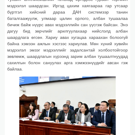
мэдээлэл шаардсан. Иргэд цахим хаягаараа гар утсаар
бүртгэл хийсний дараа ДАН системээр танин
баталгаажуулж, улмаар цалин орлого, албан тушаалаа
бичиж байж нүүрс авах мэдээллийн сан үүсгэж байсан. Энэ
дагуу бид зөрчлийг арилгуулахаар нийслэлд албан
шаардлага өгсөн. Хариу авах хугацаа хараахан болоогүй
байна хэмээн ажлын хэсгээс хариулав. Мөн хүний хувийн
мэдээлэл эмзэг мэдээллийг задалсантай холбоотойгоор
зөвлөмж, шаардлагын хүрээнд зарим албан тушаалтнуудад
сахилгын болон сануулах арга хэмжээнүүдийг авсан гэж
байлаа.