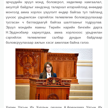
эрчүүдийн эрүүл мэнд, боловсрол, хөдөлмөр хамгаалал,
аюулгүй байдлыг хөндсөнд талархал илэрхийлээд өнөөдөр
монголд амиа хорлох үзүүлэлт өндөр байгаа тул тайланд
үүнээс урьдчилсан сэргийлэх төлөвлөгөө боловсруулахаар
тусгасан ч батлагдаагүй байгаа шалтгааныг тодруулав.
Эрүүл мэндийн яамны Төрийн нарийн бичгийн дарга
Н.Эрдэнэбаяр хариултдаа, амиа хорлохоос урьдчилан
сэргийлэх төлөвлөгөөг салбар дундын байдлаар
боловсруулахаар ажлын хэсэг ажиллаж байна гэлээ.
Харин Улсын Их Хурлын гишүүн А.Ариунзаяа Улсын Их