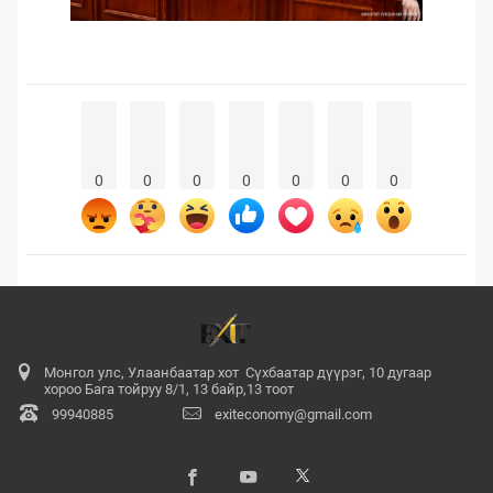
0
0
0
0
0
0
0
Монгол улс, Улаанбаатар хот Сүхбаатар дүүрэг, 10 дугаар
хороо Бага тойруу 8/1, 13 байр,13 тоот
99940885
exiteconomy@gmail.com