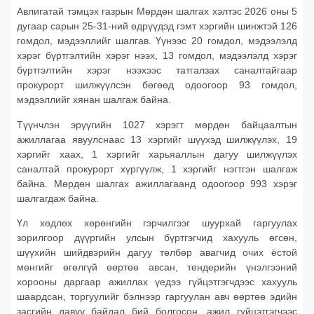
Авлигатай тэмцэх газрын Мөрдөн шалгах хэлтэс 2026 оны 5
дугаар сарын 25-31-ний өдрүүдэд гэмт хэргийн шинжтэй 126
гомдол, мэдээллийг шалгав. Үүнээс 20 гомдол, мэдээлэлд
хэрэг бүртгэлтийн хэрэг нээх, 13 гомдол, мэдээлэлд хэрэг
бүртгэлтийн хэрэг нээхээс татгалзах саналтайгаар
прокурорт шилжүүлсэн бөгөөд одоогоор 93 гомдол,
мэдээллийг хянан шалгаж байна.
Түүнчлэн эрүүгийн 1027 хэрэгт мөрдөн байцаалтын
ажиллагаа явуулснаас 13 хэргийг шүүхэд шилжүүлэх, 19
хэргийг хаах, 1 хэргийг харьяаллын дагуу шилжүүлэх
саналтай прокурорт хүргүүлж, 1 хэргийг нэгтгэн шалгаж
байна. Мөрдөн шалгах ажиллагаанд одоогоор 993 хэрэг
шалгагдаж байна.
Үл хөдлөх хөрөнгийн гэрчилгээг шуурхай гаргуулах
зорилгоор дүүргийн улсын бүртгэгчид хахууль өгсөн,
шүүхийн шийдвэрийн дагуу төлбөр авагчид очих ёстой
мөнгийг өгөлгүй өөртөө авсан, тендерийн үнэлгээний
хорооны даргаар ажиллах үедээ гүйцэтгэгчдээс хахууль
шаардсан, торгуулийг бэлнээр гаргуулан авч өөртөө эдийн
засгийн давуу байдал бий болгосон, ажил гүйцэтгэгчээс