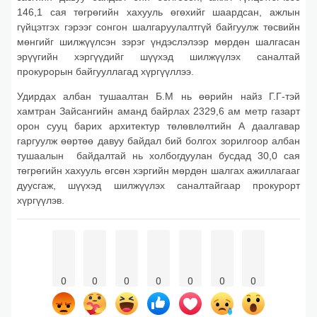
146,1 сая төгрөгийн хахууль өгөхийг шаардсан, ажлын
гүйцэтгэх гэрээг сонгон шалгаруулалтгүй байгуулж төсвийн
мөнгийг шилжүүлсэн зэрэг үндэслэлээр мөрдөн шалгасан
эрүүгийн хэргүүдийг шүүхэд шилжүүлэх саналтай
прокурорын байгууллагад хүргүүллээ.
Удирдах албан тушаалтан Б.М нь өөрийн найз Г.Г-тэй
хамтран Зайсангийн аманд байрлах 2329,6 ам метр газарт
орон сууц барих архитектур төлөвлөлтийн А даалгавар
гаргуулж өөртөө давуу байдал бий болгох зорилгоор албан
тушаалын байдалтай нь холбогдуулан бусдад 30,0 сая
төгрөгийн хахууль өгсөн хэргийн мөрдөн шалгах ажиллагааг
дуусгаж, шүүхэд шилжүүлэх саналтайгаар прокурорт
хүргүүлэв.
0
0
0
0
0
0
0