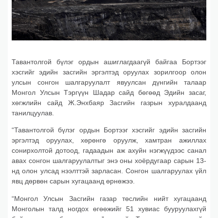
Тавантолгой бүлэг ордын ашиглагдаагүй байгаа Бортээг
хэсгийг эдийн засгийн эргэлтэд оруулах зорилгоор олон
улсын сонгон шалгаруулалт явуулсан дүнгийн талаар
Монгол Улсын Тэргүүн Шадар сайд бөгөөд Эдийн засаг,
хөгжлийн сайд Ж.Энхбаяр Засгийн газрын хуралдаанд
танилцуулав.
“Тавантолгой бүлэг ордын Бортээг хэсгийг эдийн засгийн
эргэлтэд оруулах, хөрөнгө оруулж, хамтран ажиллах
сонирхолтой дотоод, гадаадын аж ахуйн нэгжүүдээс санал
авах сонгон шалгаруулалтыг энэ оны хоёрдугаар сарын 13-
нд олон улсад нээлттэй зарласан. Сонгон шалгаруулах үйл
явц дөрвөн сарын хугацаанд өрнөжээ.
“Монгол Улсын Засгийн газар төслийн нийт хугацаанд
Монголын талд ногдох өгөөжийг 51 хувиас бууруулахгүй