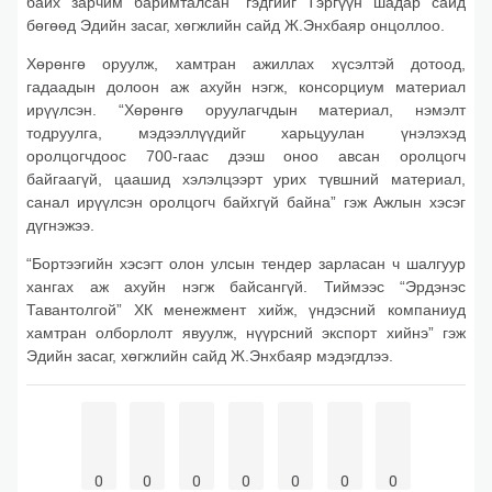
байх зарчим баримталсан” гэдгийг Тэргүүн шадар сайд
бөгөөд Эдийн засаг, хөгжлийн сайд Ж.Энхбаяр онцоллоо.
Хөрөнгө оруулж, хамтран ажиллах хүсэлтэй дотоод,
гадаадын долоон аж ахуйн нэгж, консорциум материал
ирүүлсэн. “Хөрөнгө оруулагчдын материал, нэмэлт
тодруулга, мэдээллүүдийг харьцуулан үнэлэхэд
оролцогчдоос 700-гаас дээш оноо авсан оролцогч
байгаагүй, цаашид хэлэлцээрт урих түвшний материал,
санал ирүүлсэн оролцогч байхгүй байна” гэж Ажлын хэсэг
дүгнэжээ.
“Бортээгийн хэсэгт олон улсын тендер зарласан ч шалгуур
хангах аж ахуйн нэгж байсангүй. Тиймээс “Эрдэнэс
Тавантолгой” ХК менежмент хийж, үндэсний компаниуд
хамтран олборлолт явуулж, нүүрсний экспорт хийнэ” гэж
Эдийн засаг, хөгжлийн сайд Ж.Энхбаяр мэдэгдлээ.
0
0
0
0
0
0
0