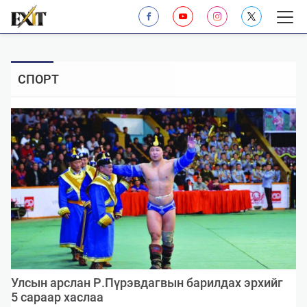
СПОРТ
​Улсын арслан Р.Пүрэвдагвын барилдах эрхийг
5 сараар хаслаа