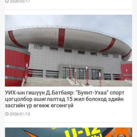
2026/02/17
УИХ-ын гишүүн Д.Батбаяр: "Буянт-Ухаа" спорт
цогцолбор ашиглалтад 15 жил болоход эдийн
засгийн үр өгөөж өгсөнгүй
2026/01/13