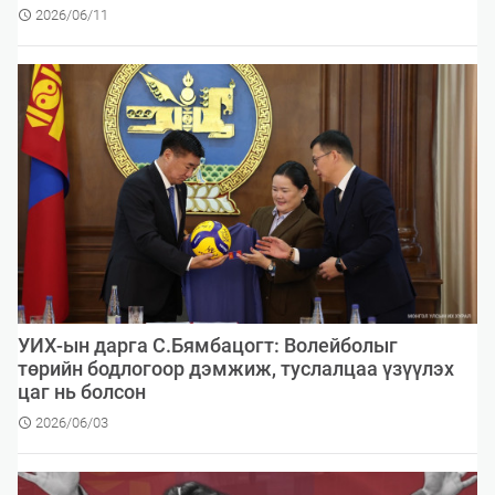
2026/06/11
УИХ-ын дарга С.Бямбацогт: Волейболыг
төрийн бодлогоор дэмжиж, туслалцаа үзүүлэх
цаг нь болсон
2026/06/03