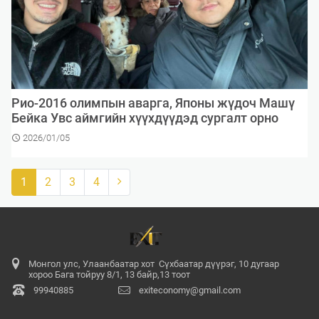
Рио-2016 олимпын аварга, Японы жүдоч Машү
Бейка Увс аймгийн хүүхдүүдэд сургалт орно
2026/01/05
1
2
3
4
Монгол улс, Улаанбаатар хот Сүхбаатар дүүрэг, 10 дугаар
хороо Бага тойруу 8/1, 13 байр,13 тоот
99940885
exiteconomy@gmail.com