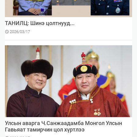
ТАНИЛЦ: Шинэ цолтнууд...
2026/03/17
Улсын аварга Ч.Санжаадамба Монгол Улсын
Гавьяат тамирчин цол хүртлээ