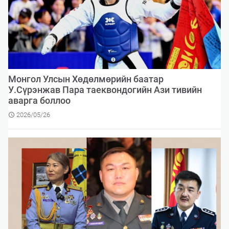
Монгол Улсын Хөдөлмөрийн баатар
У.Сүрэнжав Пара таеквондогийн Ази тивийн
аварга боллоо
2026/05/26