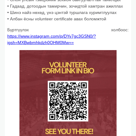
• Гадаад, дотоодын тамирчин, зочидтой хамтран ажиллах
• Шинэ найз нөхөд, үнэ цэнтэй туршлага хуримтлуулах
• Албан ёсны volunteer certificate авах боломжтой
Бүртгүүлэх холбоос:
https://www.instagram.com/p/DYv7gc3GSN0/?
igsh=MXBwbmhkdzh0OHM0Mw==