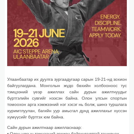
Улаанбаатар их дуулга зургаадугаар сарын 19-21-нд зохион
байгуулагдана. Монголын жүдо бөхийн холбооноос тус
тэмцээний үеэр ажиллах сайн дурын ажилтнуудыг
бүртгэлийн сувгийг нээсэн байна. Олон улсын спортын
томоохон арга хэмжээний нэг хэсэг нь болж, шинэ туршлага
хуримтлуулан, багийн уур амьсгал дунд ажиллахыг хүссэн
хүмүүсийг бүртгэх юм байна.
Сайн дурын ажилтнаар ажилласнаар:
• Олон улсын тэмцээний зохион байгуулалттай танилцах