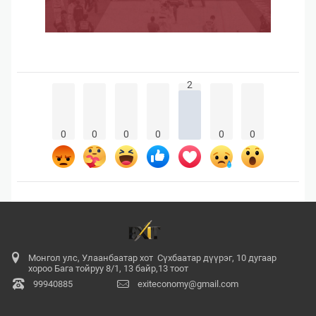
2
0
0
0
0
0
0
Монгол улс, Улаанбаатар хот Сүхбаатар дүүрэг, 10 дугаар
хороо Бага тойруу 8/1, 13 байр,13 тоот
99940885
exiteconomy@gmail.com