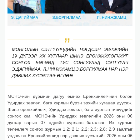
МОНГОЛЫН СЭТГҮҮЛЧДИЙН НЭГДСЭН ЭВЛЭЛИЙН
19 ДҮГЭЭР ИХ ХУРЛААР ШИНЭ ЕРӨНХИЙЛӨГЧИЙГ
СОНГОХ БӨГӨӨД ТУС СОНГУУЛЬД СЭТГҮҮЛЧ
Э.ДАГИЙМАА, Л.НИНЖЖАМЦ,З.БОРГИЛМАА НАР НЭР
ДЭВШИХ ХҮСЭЛТЭЭ ӨГЛӨӨ
МСНЭ-ийн дүрмийн дагуу өмнөх Ерөнхийлөгчийн болон
Удирдах зөвлөл, бага хурлын бүрэн эрхийн хугацаа дуусаж,
Шинэ ерөнхийлөгч, Удирдах зөвлөл, бага хурлын гишүүдийг
сонгох юм. МСНЭ-ийн Удирдах зөвлөлийн 2026 оны 06
дугаар сарын 07 өдрийн хурлаас баталсан Их хурлын
төлөөлөгч сонгох журмын 1.2; 2.1; 2.2; 2.3; 2.8; 2.9 заалтыг
үндэслэн Ерөнхийлөгчид нэр дэвших хүсэлтийг 2026 оны 06