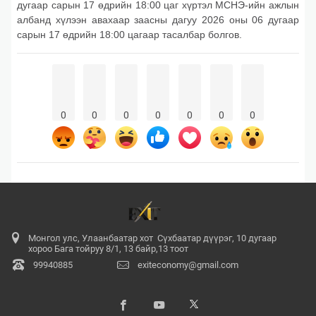
дугаар сарын 17 өдрийн 18:00 цаг хүртэл МСНЭ-ийн ажлын
албанд хүлээн авахаар заасны дагуу 2026 оны 06 дугаар
сарын 17 өдрийн 18:00 цагаар тасалбар болгов.
0
0
0
0
0
0
0
Монгол улс, Улаанбаатар хот Сүхбаатар дүүрэг, 10 дугаар
хороо Бага тойруу 8/1, 13 байр,13 тоот
99940885
exiteconomy@gmail.com