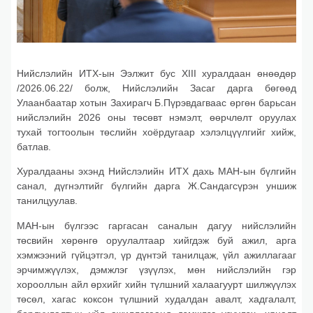
Нийслэлийн ИТХ-ын Ээлжит бус XIII хуралдаан өнөөдөр
/2026.06.22/ болж, Нийслэлийн Засаг дарга бөгөөд
Улаанбаатар хотын Захирагч Б.Пүрэвдагваас өргөн барьсан
нийслэлийн 2026 оны төсөвт нэмэлт, өөрчлөлт оруулах
тухай тогтоолын төслийн хоёрдугаар хэлэлцүүлгийг хийж,
батлав.
Хуралдааны эхэнд Нийслэлийн ИТХ дахь МАН-ын бүлгийн
санал, дүгнэлтийг бүлгийн дарга Ж.Сандагсүрэн уншиж
танилцуулав.
МАН-ын бүлгээс гаргасан саналын дагуу нийслэлийн
төсвийн хөрөнгө оруулалтаар хийгдэж буй ажил, арга
хэмжээний гүйцэтгэл, үр дүнтэй танилцаж, үйл ажиллагааг
эрчимжүүлэх, дэмжлэг үзүүлэх, мөн нийслэлийн гэр
хорооллын айл өрхийг хийн түлшний халаагуурт шилжүүлэх
төсөл, хагас коксон түлшний худалдан авалт, хадгалалт,