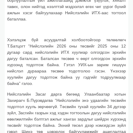
борлуулалтын үйл ажиллагаанд дэмжлэг үзүүлэх, хяналт
тавих, олон нийтэд нээлттэй мэдээлэл өгөх чиг үүрэг бүхий
ажлын хэсэг байгуулахаар Нийслэлийн ИТХ-аас тогтоол
баталлаа.
Хэлэлцэж буй асуудалтай холбоотойгоор төлөөлөгч
Т.Батцогт “Нийслэлийн 2026 оны төсвийг 2025 оны 12
дугаар сард нийслэлийн ИТХ хуулиар олгогдсон эрхийн
дагуу баталсан. Баталсан төсвөө ч өөрт олгогдсон эрхийн
хүрээнд тодотгож байна. Гэтэл УИХ-ын зарим гишүүн
нийслэл дураараа төсвөө тодотголоо гэсэн. Үнэхээр
хуулийн дагуу тодотгож байна уу гэдгийг тодруулмаар
байна” гэлээ.
Нийслэлийн Засаг дарга бөгөөд Улаанбаатар хотын
Захирагч Б.Пүрэвдагва “Нийслэлийн энэ удаагийн төсвийн
тодотгол хууль зөрчөөгүй. Төсвийн тухай хуулийн 34 дүгээр
зүйл, Засгийн газрын хэд хэдэн тогтоолын дагуу нийслэлийн
өвөлжилтийн бэлтгэл ажлыг хангах зардлыг шийдэх хүрээнд
төсвийг тодотгож байна. Эхний төсөл дээр нэмэгдсэн зүйл
гэвэл Шинэ төв цэвэрлэх байгууламжийг ашиглалтад