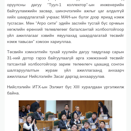
оруулсны дагуу “Туул-1 коллектор”-ын инженерийн
байгууламжийн засвар, шинэчлэлийн ажлыг цаг алдалгүй
хийх шаардлагатай учраас МАН-ын бүлэг дээр яриад нэмж
тусгасан. Мөн “Агро сити” эдийн засгийн тусгай бүс орчмын
хөгжлийн ерөнхий төлөвлөгөөг баталсантай холбоотойгоор
үйл ажиллагааг хэвийн явуулахад шаардлагатай төсвийг
нэмж тавьсан” хэмээн хариуллаа.
Төсвийн хэмнэлтийн тухай хуулийн дагуу тавдугаар сарын
31-ний дотор гэрээ байгуулаагүй арга хэмжээний төсвийг
татсантай холбоотойгоор зарим төлөөлөгч цаашид сонгон
шалгаруулалтын журам үйл ажиллагаанд анхаарч
ажиллахыг Нийслэлийн Засаг даргад анхааруулав.
Нийслэлийн ИТХ-ын Ээлжит бус XIII хуралдаан үргэлжилж
байна.