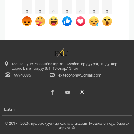
0
0
0
0
0
0
0
Монгол улс, Улаанбаатар хот Сүхбаатар дүүрэг, 10 дугаар
хороо Бага тойруу 8/1, 13 байр,13 тоот
99940885
exiteconomy@gmail.com
Exit.mn
© 2017 - 2026. Бүх эрх хуулиар хамгаалагдсан. Мэдээлэл хуулбарлах
хориотой.