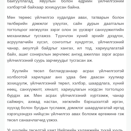
байгууллагад, явуулын болон өдрийн үйлчилгээний
хэлбэртэй байхаар зохицуусан байна.
Мөн төрөөс үйлчилгээ худалдан авах, татварын болон
төлбөрийн дэмжлэг үзүүлэх, сайн дурын даатгалын
тогтолцоог хөгжүүлэх зэрэг олон эх үүсвэрт санхүүжилтийн
механизмыг тусгажээ. Түүнчлэн хүний эрхийг дээдлэх,
асруулагчийн хүсэл, сонголтыг хүндэтгэх, үйлчилгээний
чанар, аюулгүй байдлыг хангах, ил тод, хариуцлагатай
байх, ашиг сонирхлын зөрчлөөс ангид ажиллах зэрэг асрах
үйлчилгээний суурь зарчмуудыг тусгасан аж.
Хуулийн төсөл батлагдсанаар асрах үйлчилгээтэй
холбоотой харилцааг анх удаа бие даасан хуулиар
зохицуулж, үйлчилгээний төрөл, хэлбэр, шаардлага, хүний
нөөц, санхүүжилт, хяналт, хариуцлагын нэгдсэн тогтолцоо
бүрдэх аж. Мөн асрах үйлчилгээний хүртээмж, чанар
сайжирч, ахмад настан, хөгжлийн бэрхшээлтэй иргэн,
хүүхэд болон бусдын тусламж, дэмжлэг шаардлагатай иргэд
хэрэгцээндээ нийцсэн үйлчилгээ авах боломж өргөжинө гэж
төсөл санаачлагчид үзжээ.
Уг хуулийн төсөлтэй хамт Нийгмийн халамжийн тухай хууль,