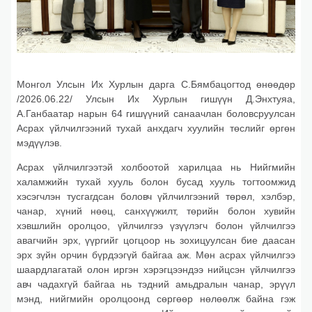
Монгол Улсын Их Хурлын дарга С.Бямбацогтод өнөөдөр
/2026.06.22/ Улсын Их Хурлын гишүүн Д.Энхтуяа,
А.Ганбаатар нарын 64 гишүүний санаачлан боловсруулсан
Асрах үйлчилгээний тухай анхдагч хуулийн төслийг өргөн
мэдүүлэв.
Асрах үйлчилгээтэй холбоотой харилцаа нь Нийгмийн
халамжийн тухай хууль болон бусад хууль тогтоомжид
хэсэгчлэн тусгагдсан боловч үйлчилгээний төрөл, хэлбэр,
чанар, хүний нөөц, санхүүжилт, төрийн болон хувийн
хэвшлийн оролцоо, үйлчилгээ үзүүлэгч болон үйлчилгээ
авагчийн эрх, үүргийг цогцоор нь зохицуулсан бие даасан
эрх зүйн орчин бүрдээгүй байгаа аж. Мөн асрах үйлчилгээ
шаардлагатай олон иргэн хэрэгцээндээ нийцсэн үйлчилгээ
авч чадахгүй байгаа нь тэдний амьдралын чанар, эрүүл
мэнд, нийгмийн оролцоонд сөргөөр нөлөөлж байна гэж