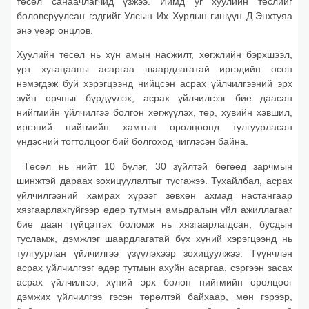
төсөл санаачлагчид үзжээ. Иймд уг хуулийн төслийг
боловсруулсан гэдгийг Улсын Их Хурлын гишүүн Д.Энхтуяа
энэ үеэр онцлов.
Хуулийн төсөл нь хүн амын насжилт, хөгжлийн бэрхшээл,
урт хугацааны асаргаа шаардлагатай иргэдийн өсөн
нэмэгдэж буй хэрэгцээнд нийцсэн асрах үйлчилгээний эрх
зүйн орчныг бүрдүүлэх, асрах үйлчилгээг бие даасан
нийгмийн үйлчилгээ болгон хөгжүүлэх, төр, хувийн хэвшил,
иргэний нийгмийн хамтын оролцоонд тулгуурласан
үндэсний тогтолцоог бий болгоход чиглэсэн байна.
Төсөл нь нийт 10 бүлэг, 30 зүйлтэй бөгөөд зарчмын
шинжтэй дараах зохицуулалтыг тусгажээ. Тухайлбал, асрах
үйлчилгээний хамрах хүрээг зөвхөн ахмад настангаар
хязгаарлахгүйгээр өдөр тутмын амьдралын үйл ажиллагааг
бие даан гүйцэтгэх боломж нь хязгаарлагдсан, бусдын
тусламж, дэмжлэг шаардлагатай бүх хүний хэрэгцээнд нь
тулгуурлан үйлчилгээ үзүүлэхээр зохицуулжээ. Түүнчлэн
асрах үйлчилгээг өдөр тутмын ахуйн асаргаа, сэргээн засах
асрах үйлчилгээ, хүний эрх болон нийгмийн оролцоог
дэмжих үйлчилгээ гэсэн төрөлтэй байхаар, мөн гэрээр,