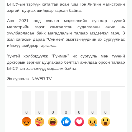
БНСУ-ын тэргүүн хатагтай асан Ким Гон Хигийн магистрийн
зэргийг цуцлах шийдвэр гарсан байна.
Анх 2021 онд хэвлэл мэдээллийн сувгаар түүний
магистрийн зэрэг хамгаалсан судалгааны ажил нь
хуулбарласан байх магадлалын талаар мэдээлэл гарч, 3
жил хагасын дараа “Сүнмён” эмэгтэйчүүдийн их сургуулиас
ийнхүү шийдвэр гаргажээ.
Үүнтэй холбогдуулж “Гүнмин” их сургууль мөн түүний
докторын зэргийг цуцлахаар бэлтгэл ажилдаа орсон талаар
БНСУ-ын хэвлэлүүд мэдээлж байна.
Эх сурвалж. NAVER TV
0
0
0
0
0
0
0