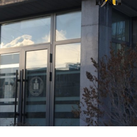
хэрхэн авах вэ?
8 хувиар өсжээ
авах захиалга хийсэн