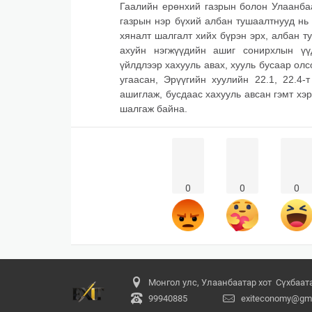
Гаалийн ерөнхий газрын болон Улаанба
газрын нэр бүхий албан тушаалтнууд нь
хяналт шалгалт хийх бүрэн эрх, албан 
ахуйн нэгжүүдийн ашиг сонирхлын үүд
үйлдлээр хахууль авах, хууль бусаар ол
угаасан, Эрүүгийн хуулийн 22.1, 22.4
ашиглаж, бусдаас хахууль авсан гэмт хэ
шалгаж байна.
0
0
0
Монгол улс, Улаанбаатар хот Сүхбаатар
99940885
exiteconomy@gma