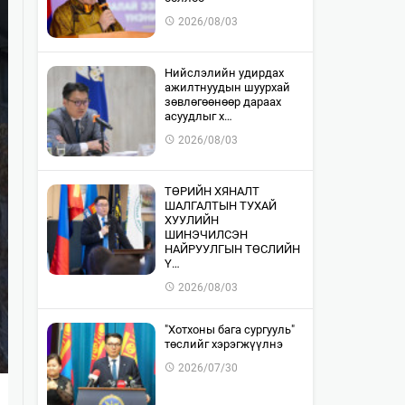
2026/08/03
​Нийслэлийн удирдах
ажилтнуудын шуурхай
зөвлөгөөнөөр дараах
асуудлыг х…
2026/08/03
​ТӨРИЙН ХЯНАЛТ
ШАЛГАЛТЫН ТУХАЙ
ХУУЛИЙН
ШИНЭЧИЛСЭН
НАЙРУУЛГЫН ТӨСЛИЙН
Ү…
2026/08/03
"Хотхоны бага сургууль"
төслийг хэрэгжүүлнэ
2026/07/30