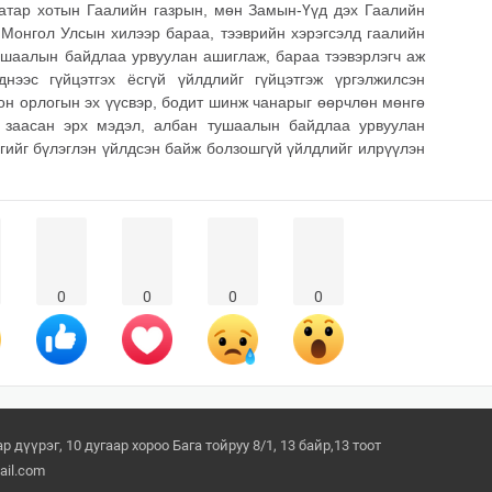
атар хотын Гаалийн газрын, мөн Замын-Үүд дэх Гаалийн
 Монгол Улсын хилээр бараа, тээврийн хэрэгсэлд гаалийн
тушаалын байдлаа урвуулан ашиглаж, бараа тээвэрлэгч аж
нээс гүйцэтгэх ёсгүй үйлдлийг гүйцэтгэж үргэлжилсэн
сон орлогын эх үүсвэр, бодит шинж чанарыг өөрчлөн мөнгө
-т заасан эрх мэдэл, албан тушаалын байдлаа урвуулан
ргийг бүлэглэн үйлдсэн байж болзошгүй үйлдлийг илрүүлэн
0
0
0
0
 дүүрэг, 10 дугаар хороо Бага тойруу 8/1, 13 байр,13 тоот
il.com