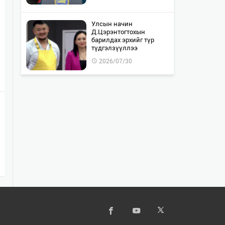
Улсын начин
Д.Цэрэнтогтохын
барилдах эрхийг түр
түдгэлзүүллээ
2026/07/30
"WOLF TOTEM | World
Premiere" тоглолтын Chill
Zone тасалбар бүрэн
дуус…
2026/07/30
Монгол-Оросын хилийг
хамтран шалгах ажил 85
хувьтай байна
2026/07/30
Байлдан дагуулсан 10