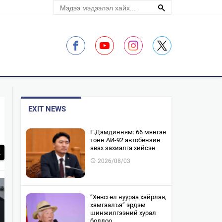
ЛЭЛЦҮҮЛЭГ
EXIT NEWS
​Г.Дамдинням: 66 мянган
тонн АИ-92 автобензин
авах захиалга хийсэн
2026/08/03
“Хөвсгөл нуураа хайрлая,
хамгаалъя” эрдэм
шинжилгээний хурал
боллоо