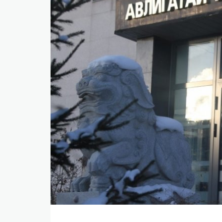
​БНСУ-д аялахдаа үзвэр, үйлчилгээний хөнгөлөлт 
2025 онд эдийн засаг 90 их наяд төгрөгт хүрч, 6.
​Г.Дамдинням: 66 мянган тонн АИ-92 автобензин 