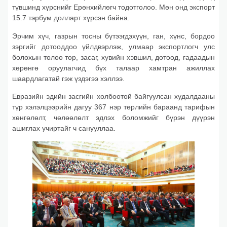
түвшинд хүрснийг Ерөнхийлөгч тодотголоо. Мөн онд экспорт
15.7 тэрбум долларт хүрсэн байна.
Эрчим хүч, газрын тосны бүтээгдэхүүн, ган, хүнс, бордоо
зэргийг дотооддоо үйлдвэрлэж, улмаар экспортлогч улс
болохын төлөө төр, засаг, хувийн хэвшил, дотоод, гадаадын
хөрөнгө оруулагчид бүх талаар хамтран ажиллах
шаардлагатай гэж үздэгээ хэллээ.
Евразийн эдийн засгийн холбоотой байгуулсан худалдааны
түр хэлэлцээрийн дагуу 367 нэр төрлийн бараанд тарифын
хөнгөлөлт, чөлөөлөлт эдлэх боломжийг бүрэн дүүрэн
ашиглах учиртайг ч санууллаа.