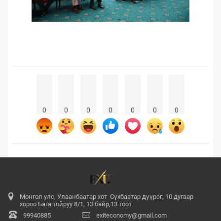
0
0
0
0
0
0
0
Монгол улс, Улаанбаатар хот Сүхбаатар дүүрэг, 10 дугаар
хороо Бага тойруу 8/1, 13 байр,13 тоот
99940885
exiteconomy@gmail.com