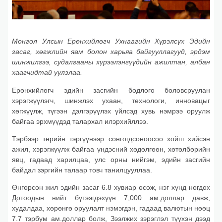
М
онгол Улсын Ерөнхийлөгч Ухнаагийн Хүрэлсүх Эдийн
засаг, хөгжлийн яам болон харьяа байгууллагууд, эрдэм
шинжилгээ, судалгааны хүрээлэнгүүдийн ажилтан, албан
хаагчидтай уулзлаа.
Ерөнхийлөгч эдийн засгийн бодлого боловсруулан
хэрэгжүүлэгч, шинжлэх ухаан, технологи, инновацыг
хөгжүүлж, түгээн дэлгэрүүлэх үйлсэд хувь нэмрээ оруулж
байгаа эрхмүүдэд талархал илэрхийллээ.
Тэрбээр төрийн тэргүүнээр сонгогдсоноосоо хойш хийсэн
ажил, хэрэгжүүлж байгаа үндэсний хөдөлгөөн, хөтөлбөрийн
явц, гадаад харилцаа, улс орны нийгэм, эдийн засгийн
байдал зэргийн талаар товч танилцууллаа.
Өнгөрсөн жил эдийн засаг 6.8 хувиар өсөж, нэг хүнд ногдох
Дотоодын нийт бүтээгдэхүүн 7,000 ам.доллар давж,
худалдаа, хөрөнгө оруулалт нэмэгдэн, гадаад валютын нөөц
7.7 тэрбум ам.доллар болж, Зээлжих зэрэглэл түүхэн дээд