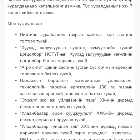
хуралдаанаар хэлэлцэхийг дэмжив. Тус хуралдааныг ирэх 7
хоногт хийхээр тогтжээ.
Мөн тус хурлаар:
Нийтийн эдэлбэрийн газрын хэмжээ, хил заагийг
тогтоох тухай,
“Хүүхэд залуучуудын сургалт, хүмүүжлийн тусгай
цогцолбор” НӨТҮГ-ыг Хүүхэд залуучуудын хөгжлийн
цогцолбор болгох өөрчлөх тухай,
“Агро сити” Эдийн засгийн тусгай бүс орчмын ерөнхий
төлөвлөгөө батлах тухай,
Налайхын барилгын материалын үйлдвэрлэл,
технологийн паркийн өргөтгөлийн 130 га газрын
хэсэгчилсэн ерөнхий төлөвлөгөө батлах тухай,
“Эмээлт эко аж үйлдвэрийн парк” ХК-ийн дүрэмд
нэмэлт өөрчлөлт оруулах тухай,
“Улаанбаатар орон сууцжуулалт” ХХК-ийн дүрэмд
нэмэлт, өөрчлөлт оруулах тухай,
“Улаанбаатар түншлэл төв” ХХК-ийн дүрэмд нэмэлт
өөрчлөлт оруулах тухай зэрэг асуудлыг хэлэлцэж,
НИТХ-ын XIII дугаар хуралдаанаар хэлэлцэн батлахыг