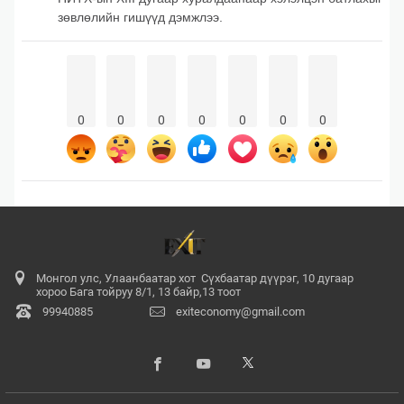
зөвлөлийн гишүүд дэмжлээ.
0
0
0
0
0
0
0
Монгол улс, Улаанбаатар хот Сүхбаатар дүүрэг, 10 дугаар
хороо Бага тойруу 8/1, 13 байр,13 тоот
99940885
exiteconomy@gmail.com