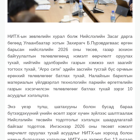
НИТХ-ын зөвлөлийн хурал болж Нийслэлийн Засаг дарга
бөгөөд Улаанбаатар хотын Захирагч Б.Пүрэвдагваас өргөн
барьсан нийслэлийн 2026 оны төсөв, газар зохион
байгуулалтын төлөвлөгөөнд нэмэлт өөрчлөлт оруулах
тухай, нийтийн эдэлбэрийн газрын хэмжээ хил заагийг
тогтоох тухай, “Агро сити” эдийн засгийн тусгай бүс орчмын
ерөнхий төлөвлөгөөг батлах тухай, Налайхын барилгын
материалын үйлдвэрлэл технологийн паркийн өргөтгөлийн
газрын хэсэгчилсэн төлөвлөгөөг батлах тухай зэрэг 10
асуудлыг хэлэлцлээ.
Энэ үеэр түлш, шатахууны болон бусад бараа
бүтээгдэхүүний үнийн өсөлт зэрэг хүчин зүйлээс шалтгаалаж
Нийслэлийн төсвийн тодотголыг хэлэлцэх шаардлагатай
байгааг тодотгов. Ингэснээр 2026 оны төсөвт нэмэлт
өөрчлөлт оруулах тухай асуудлыг НИТХ-ын хороод болон
намын бүлгүүдээр хэлэлцэж, НИТХ-ын ээлжит бус 13 дугаар