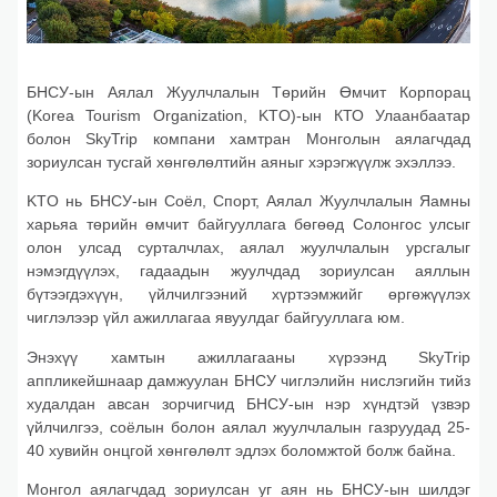
БНСУ-ын Аялал Жуулчлалын Төрийн Өмчит Корпорац
(Korea Tourism Organization, KTO)-ын КТО Улаанбаатар
болон SkyTrip компани хамтран Монголын аялагчдад
зориулсан тусгай хөнгөлөлтийн аяныг хэрэгжүүлж эхэллээ.
KTO нь БНСУ-ын Соёл, Спорт, Аялал Жуулчлалын Яамны
харьяа төрийн өмчит байгууллага бөгөөд Солонгос улсыг
олон улсад сурталчлах, аялал жуулчлалын урсгалыг
нэмэгдүүлэх, гадаадын жуулчдад зориулсан аяллын
бүтээгдэхүүн, үйлчилгээний хүртээмжийг өргөжүүлэх
чиглэлээр үйл ажиллагаа явуулдаг байгууллага юм.
Энэхүү хамтын ажиллагааны хүрээнд SkyTrip
аппликейшнаар дамжуулан БНСУ чиглэлийн нислэгийн тийз
худалдан авсан зорчигчид БНСУ-ын нэр хүндтэй үзвэр
үйлчилгээ, соёлын болон аялал жуулчлалын газруудад 25-
40 хувийн онцгой хөнгөлөлт эдлэх боломжтой болж байна.
Монгол аялагчдад зориулсан уг аян нь БНСУ-ын шилдэг