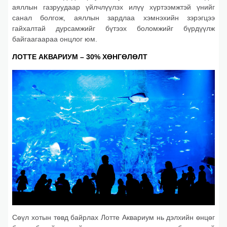
аяллын газруудаар үйлчлүүлэх илүү хүртээмжтэй үнийг
санал болгож, аяллын зардлаа хэмнэхийн зэрэгцээ
гайхалтай дурсамжийг бүтээх боломжийг бүрдүүлж
байгаагаараа онцлог юм.
ЛОТТЕ АКВАРИУМ – 30% ХӨНГӨЛӨЛТ
Сөүл хотын төвд байрлах Лотте Аквариум нь дэлхийн өнцөг