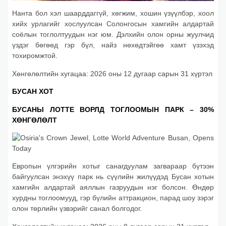
Нанта бол хэл шаарддаггүй, хөгжим, хошин үзүүлбэр, хоол
хийх урлагийг хослуулсан Солонгосын хамгийн алдартай
соёлын тоглолтуудын нэг юм. Дэлхийн олон орны жуулчид
үздэг бөгөөд гэр бүл, найз нөхөдтэйгөө хамт үзэхэд
тохиромжтой.
Хөнгөлөлтийн хугацаа: 2026 оны 12 дугаар сарын 31 хүртэл
БУСАН ХОТ
БУСАНЫ ЛОТТЕ ВОРЛД ТОГЛООМЫН ПАРК – 30%
ХӨНГӨЛӨЛТ
Европын үлгэрийн хотыг санагдуулам загвараар бүтээн
байгуулсан энэхүү парк нь сүүлийн жилүүдэд Бусан хотын
хамгийн алдартай аяллын газруудын нэг болсон. Өндөр
хурдны тоглоомууд, гэр бүлийн аттракцион, парад шоу зэрэг
олон төрлийн үзвэрийг санал болгодог.