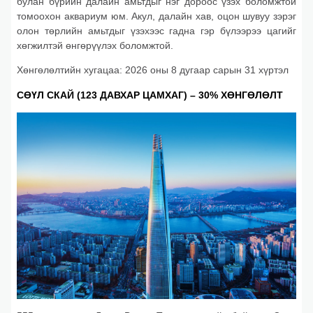
булан бүрийн далайн амьтдыг нэг дороос үзэх боломжтой
томоохон аквариум юм. Акул, далайн хав, оцон шувуу зэрэг
олон төрлийн амьтдыг үзэхээс гадна гэр бүлээрээ цагийг
хөгжилтэй өнгөрүүлэх боломжтой.
Хөнгөлөлтийн хугацаа: 2026 оны 8 дугаар сарын 31 хүртэл
СӨҮЛ СКАЙ (123 ДАВХАР ЦАМХАГ) – 30% ХӨНГӨЛӨЛТ