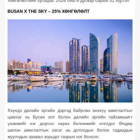
Хөнгөлөлтийн хугацаа: 2026 оны 8 дугаар сарын 31 хүртэл
BUSAN X THE SKY – 25% ХӨНГӨЛӨЛТ
Хэүндэ далайн эргийн дэргэд байрлах энэхүү ажиглалтын
цамхаг нь Бусан хот болон далайн эргийн гайхамшигт
үзэмжийг нэг дороос харах боломжийг олгодог. Өндөр
шилэн ажиглалтын хэсэг нь дотоодын болон гадаадын
жуулчдын заавал зорьдог газрын нэг болсон.