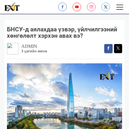
​БНСУ-д аялахдаа үзвэр, үйлчилгээний
хөнгөлөлт хэрхэн авах вэ?
ADMIN
3 цагийн өмнө