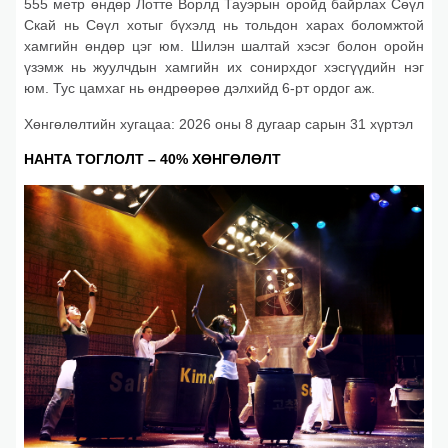
555 метр өндөр Лотте Ворлд Тауэрын оройд байрлах Сөүл
Скай нь Сөүл хотыг бүхэлд нь тольдон харах боломжтой
хамгийн өндөр цэг юм. Шилэн шалтай хэсэг болон оройн
үзэмж нь жуулчдын хамгийн их сонирхдог хэсгүүдийн нэг
юм. Тус цамхаг нь өндрөөрөө дэлхийд 6-рт ордог аж.
Хөнгөлөлтийн хугацаа: 2026 оны 8 дугаар сарын 31 хүртэл
НАНТА ТОГЛОЛТ – 40% ХӨНГӨЛӨЛТ