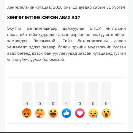
Хөнгөлөлтийн хугацаа: 2026 оны 12 дугаар сарын 31 хүртэл
ХӨНГӨЛӨЛТӨӨ ХЭРХЭН АВАХ ВЭ?
SkyTrip аппликейшнаар дамжуулан БНСУ чиглэлийн
нислэгийн тийз худалдан авсан зорчигчид энэхүү хөтөлбөрт
хамрагдах боломжтой. Тийз баталгаажсаны дараа
хөнгөлөлт эдлэх заавар болон эрхийн мэдээллийг хүлээн
авах бөгөөд дээрх байгууллагуудад заасан хугацаанд тусгай
үнээр үйлчлүүлэх боломжтой.
0
0
0
0
0
0
0