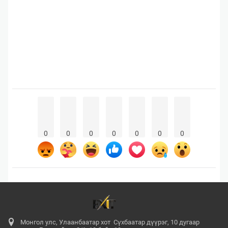
0
0
0
0
0
0
0
Монгол улс, Улаанбаатар хот Сүхбаатар дүүрэг, 10 дугаар