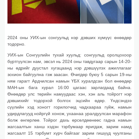
2024 оны УИХ-ын сонгуульд нэр дэвших хүмүүс өнөөдөр
тодорно.
УИХ-ын Сонгуулийн тухай хуульд: сонгуульд оролцохоор
бүртгүүлсэн нам, эвсэл нь 2024 оны тавдугаар сарын 14-20-
ны өдрийг дуустал хугацаанд нэр дэвшүүлэх ажиллагааг
зохион байгуулна гэж заасан. Өчигдөр буюу 5 сарын 19-ны
ням гарагт Ардчилсан намын ҮБХ хуралдсан бол өнөөдөр
МАН-ын бага хурал 16:00 цагаас зарлагдаад байна.
Өнөөдөр улс төрийн намуудаас хэн, хэн аль тойрогт нэр
дэвшихийг тодорхой болгох эцсийн өдөр. Үндсэндээ
сүүлийн хэд хоногт горилогчид чадхаараа гүйж, намын
удирдлагууд нойргүй хонож, ухаанаа уралдуулсан марафон
болж өнгөрлөө. Тойрог дахь өрсөлдөөнөөс гадна намын
жагсаалтын ханш хэдэн тэрбумаар яригдаж, зарим намд
жагсаалт 15 тэрбумт хүрч байгааг зарим гишүүд чуулганы