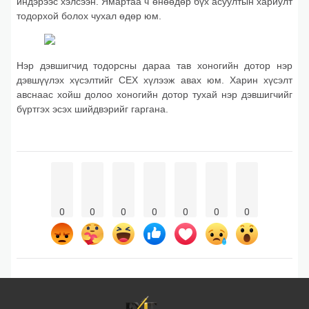
индэрээс хэлсээн. Ямартаа ч өнөөдөр бүх асуултын хариулт
тодорхой болох чухал өдөр юм.
Нэр дэвшигчид тодорсны дараа тав хоногийн дотор нэр
дэвшүүлэх хүсэлтийг СЕХ хүлээж авах юм. Харин хүсэлт
авснаас хойш долоо хоногийн дотор тухай нэр дэвшигчийг
бүртгэх эсэх шийдвэрийг гаргана.
0
0
0
0
0
0
0