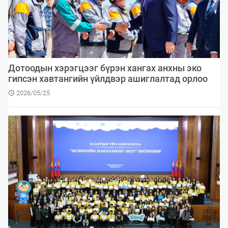
Дотоодын хэрэгцээг бүрэн хангах анхны эко
гипсэн хавтангийн үйлдвэр ашиглалтад орлоо
2026/05/25