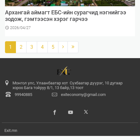
​Архангай аймагт ЕБС-ийн сурагчид нэгнийгээ
зодож, гэмтээсэн хэрэг гарчээ
2026/04/27
1
2
3
4
5
Монгол улс, Улаанбаатар хот Сүхбаатар дүүрэг, 10 дугаар
хороо Бага тойруу 8/1, 13 байр,13 тоот
99940885
exiteconomy@gmail.com
Exit.mn