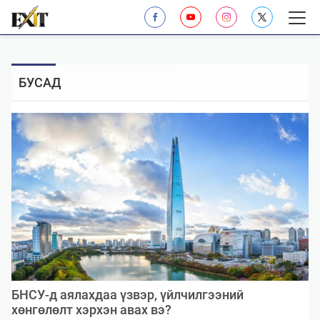
БУСАД
​БНСУ-д аялахдаа үзвэр, үйлчилгээний
хөнгөлөлт хэрхэн авах вэ?