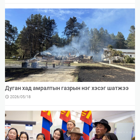
Дуган хад амралтын газрын нэг хэсэг шатжээ
2026/05/18