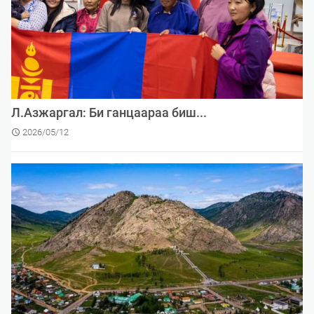
Л.Азжаргал: Би ганцаараа биш...
2026/05/12