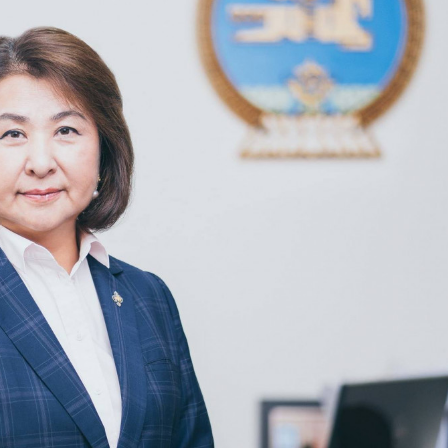
хэрхэн авах вэ?
8 хувиар өсжээ
авах захиалга хийсэн