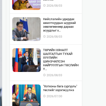
2026/08/03
​Нийслэлийн удирдах
ажилтнуудын шуурхай
зөвлөгөөнөөр дараах
асуудлыг х…
2026/08/03
​ТӨРИЙН ХЯНАЛТ
ШАЛГАЛТЫН ТУХАЙ
ХУУЛИЙН
ШИНЭЧИЛСЭН
НАЙРУУЛГЫН ТӨСЛИЙН
Ү…
2026/08/03
"Хотхоны бага сургууль"
төслийг хэрэгжүүлнэ
2026/07/30