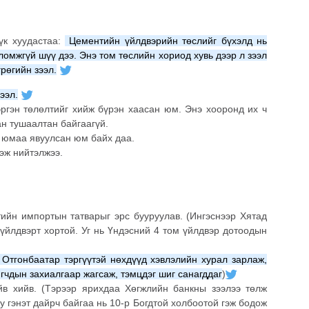
үк хуудастаа:
Цементийн үйлдвэрийн төслийг бүхэлд нь
омжгүй шүү дээ. Энэ том төслийн хориод хувь дээр л зээл
рөгийн зээл.
ээл.
эргэн төлөлтийг хийж бүрэн хаасан юм. Энэ хооронд их ч
н тушаалтан байгаагүй.
х юмаа явуулсан юм байх даа.
гэж нийтэлжээ.
тийн импортын татварыг эрс бууруулав. (Ингэснээр Хятад
үйлдвэрт хортой. Уг нь Үндэсний 4 том үйлдвэр дотоодын
Отгонбаатар тэргүүтэй нөхдүүд хэвлэлийн хурал зарлаж,
игчдын захиалгаар жагсаж, тэмцдэг шиг санагддаг
)
йв хийв. (Тэрээр
ярихдаа Хөгжлийн банкны зээлээ төлж
уу гэнэт дайрч байгаа нь 10-р Богдтой холбоотой гэж бодож