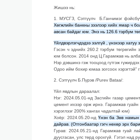
Жишээ нь:
1. МУСГЗ, Сэтгүүлч Б.Ганчимэг фэйсбү
Хөгжлийн банкны зээлээр хийх ямар ч бол
авсан байдаг юм. Энэ нь 126.6 тэрбум төг
Үйлдвэрлэгчдэдээ ээлгүй , үнэхээр хатуу з
Гэсэн ч эднийх 260.2 тэрбум төгрөгийн 
юм болсон. 2014 онд Ц.Гарамжав нь алба
Нэр дэвшинэ гэж тооцоод гүтгэж гүжирдэ
Одоо
ийм бохир юмаа зогсоох хэрэгтэй" 
2. Сэтгүүлч Б.Пүрэв /Purev Bataa/:
Үйл явдлын дараалал:
Нэг: 2024.05.01-нд Засгийн газар цемен
цемент ихээр орж ирнэ. Гарамжав гуайн 
хэрэглээг 200% хангах чадалтай юм)
Хоёр: 2024.05.20-нд
Үнэн ба Зөв намын 
дайрав. (Отгонбаатар гэгч нөхөр эрх бар
Гурав: 2024.05.21-нд Гарамжав гуай ла
дуусгасан, улс төрд орохгүй. Гэтэл над р