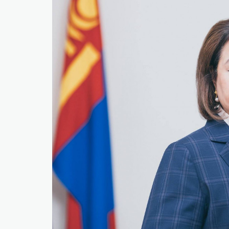
​БНСУ-д аялахдаа үзвэр, үйлчилгээний хөнгөлөлт 
2025 онд эдийн засаг 90 их наяд төгрөгт хүрч, 6.
​Г.Дамдинням: 66 мянган тонн АИ-92 автобензин 