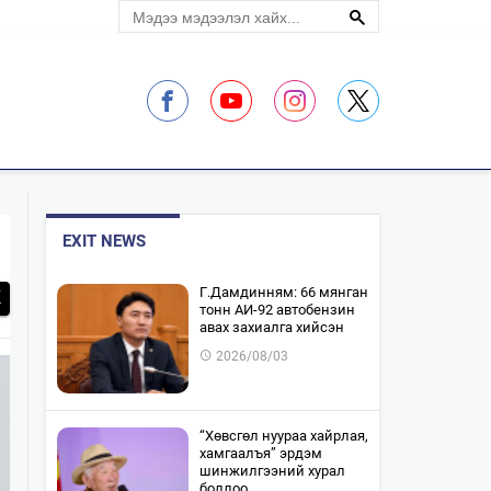
ЛЭЛЦҮҮЛЭГ
EXIT NEWS
​Г.Дамдинням: 66 мянган
тонн АИ-92 автобензин
авах захиалга хийсэн
2026/08/03
“Хөвсгөл нуураа хайрлая,
хамгаалъя” эрдэм
шинжилгээний хурал
боллоо