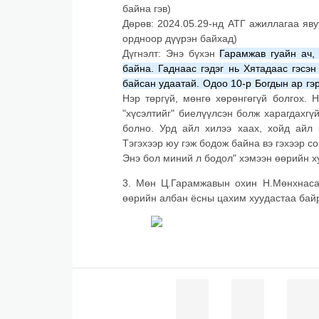
байна гэв)
Дөрөв: 2024.05.29-нд АТГ ажиллагаа яву
ордноор дүүрэн байхад)
Дүгнэлт: Энэ бүхэн
Гарамжав гуайн ач,
байна. Гаднаас гэдэг нь Хятадаас гэсэ
байсан удаатай. Одоо 10-р Богдын ар гэ
Нэр төргүй, мөнгө хөрөнгөгүй болгох. 
"хүсэлтийг" биелүүлсэн болж харагдахг
болно. Урд айл хилээ хаах, хойд айл 
Тэгэхээр юу гэж бодож байна вэ гэхээр с
Энэ бол миний л бодол" хэмээн өөрийн х
3. Мөн Ц.Гарамжавын охин Н.Мөнхнасан
өөрийн албан ёсны цахим хуудастаа ба