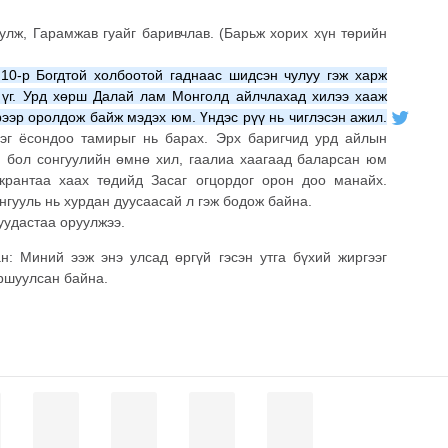
улж, Гарамжав гуайг баривчлав. (Барьж хорих хүн төрийн
 10-р Богдтой холбоотой гаднаас шидсэн чулуу гэж харж
н үг. Урд хөрш Далай лам Монголд айлчлахад хилээ хааж
рээр оролдож байж мэдэх юм. Үндэс рүү нь чиглэсэн ажил.
Нэг ёсондоо тамирыг нь барах. Эрх баригчид урд айлын
үй бол сонгуулийн өмнө хил, гаалиа хаагаад баларсан юм
крантаа хаах төдийд Засаг огцордог орон доо манайх.
онгууль нь хурдан дуусаасай л гэж бодож байна.
уудастаа оруулжээ.
: Миний ээж энэ улсад өргүй гэсэн утга бүхий жиргээг
йршуулсан байна.