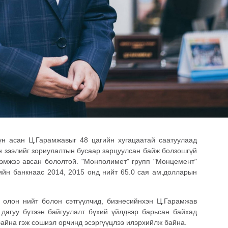
үн асан Ц.Гарамжавыг 48 цагийн хугацаатай саатуулаад
н зээлийг зориулалтын бусаар зарцуулсан байж болзошгүй
 хэмжээ авсан бололтой. "Монполимет" групп "Монцемент"
ийн банкнаас 2014, 2015 онд нийт 65.0 сая ам.долларын
 олон нийт болон сэтгүүлчид, бизнесийнхэн Ц.Гарамжав
 дагуу бүтээн байгуулалт бүхий үйлдвэр барьсан байхад
байна гэж сошиэл орчинд эсэргүүцлээ илэрхийлж байна.