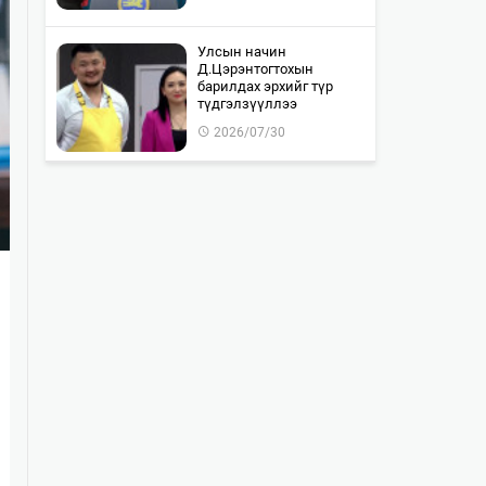
Улсын начин
Д.Цэрэнтогтохын
барилдах эрхийг түр
түдгэлзүүллээ
2026/07/30
"WOLF TOTEM | World
Premiere" тоглолтын Chill
Zone тасалбар бүрэн
дуус…
2026/07/30
Монгол-Оросын хилийг
хамтран шалгах ажил 85
хувьтай байна
2026/07/30
Байлдан дагуулсан 10