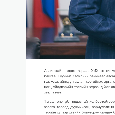
Авлигатай тэмцэх газраас УИХ-ын гишү
байгаа. Түүнийг Хөгжлийн банкнаас авса
гэж үзэж ийнхүү таслан сэргийлэх арга
цогц үйлдвэрийн төслийн хүрээнд Хөгжл
зээл авчээ.
Тэгвэл энэ үйл явдалтай холбоотойгоор
зээлээ төлөөд дуусчихсан, зориулалтын
төрийн хүчээр хувийн бизнесрүү халдаж 