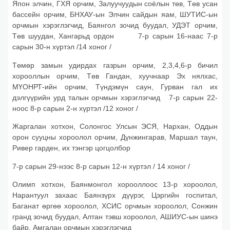
Япон элчин, ГХЯ орчим, Залуучуудын соёлын төв, Төв усан
бассейн орчим, БНХАУ-ын Элчин сайдын яам, ШУТИС-ын
орчмын хэрэглэгчид, Баянгол зочид буудал, УДЭТ орчим,
Төв шуудан, Хангарьд ордон 7-р сарын 16-наас 7-р
сарын 30-н хүртэл /14 хоног /
Төмөр замын удирдах газрын орчим, 2,3,4,6-р бичил
хорооллын орчим, Төв Гандан, хуучнаар Эх нялхас,
МҮОНРТ-ийн орчим, Түндэмүн саун, Гурван гал их
дэлгүүрийн урд талын орчмын хэрэглэгчид 7-р сарын 22-
ноос 8-р сарын 2-н хүртэл /12 хоног /
Жаргалан хотхон, Солонгос Улсын ЭСЯ, Нархан, Оддын
орон сууцны хороолол орчим, Дүнжингарав, Маршал таун,
Ривер гарден, их тэнгэр цогцолбор
7-р сарын 29-нээс 8-р сарын 12-н хүртэл / 14 хоног /
Олимп хотхон, Баянмонгол хорооллоос 13-р хороолол,
Нарантуул захаас Баянзүрх дүүрэг, Цэргийн госпитал,
Баганат өргөө хороолол, ХСИС орчмын хороолол, Сонжин
гранд зочид буудал, Алтан тэвш хороолол, АШИУС-ын шинэ
байр, Амгалан орчмын хэрэглэгчид