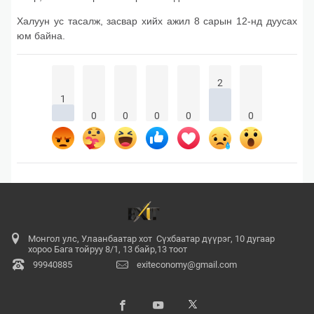
Халуун ус тасалж, засвар хийх ажил 8 сарын 12-нд дуусах
юм байна.
2
1
0
0
0
0
0
Монгол улс, Улаанбаатар хот Сүхбаатар дүүрэг, 10 дугаар
хороо Бага тойруу 8/1, 13 байр,13 тоот
99940885
exiteconomy@gmail.com