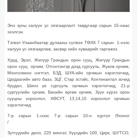
Энэ зуны халуун ус хязгаарлалт тавдугаар сарын 15-наас
эхэлсэн.
Тэгвэл Улаанбаатар дулааны сүлжээ ТӨХК 7 сарын 1-нээс
халуун ус хязгаарлаж, засвар хийх хуваарийг гаргажээ.
Хурд, Эрэл, Жигүүр Грандын орон сууц, Жигүүр Грандын
орон сууц орчим, Отгонтэнгэр дээд сургууль, Жуков орчим,
Монголкино нэгтгэл, БЗД, ШУА-ийн орчмын хэрэглэгчид,
Цагдаагийн авто бааз, ЗЦГ, Стар эстэйс, Континантал зочид
буудал, Шинэ үе сургууль орчмын хэрэглэгчид, 21-р
сургуулийн орчим, Бөхийн өргөө орчим, Зүүн хүрээ орон
сууцны хороолол, ХӨСҮТ, 13,14,15 хороолол орчмын
хэрэглэгчид
7-р сарын 1-нээс 7-р сарын 10-н хүртэл /9хоног
/
Зүтгүүрийн депо, 220 мянгат, Хүүхдийн 100, Цирк, ШУТСО,