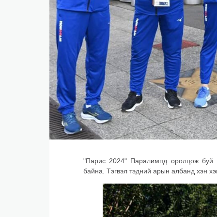
"Парис 2024" Паралимпд оролцож буй 
байна. Тэгвэл тэдний арын албанд хэн х