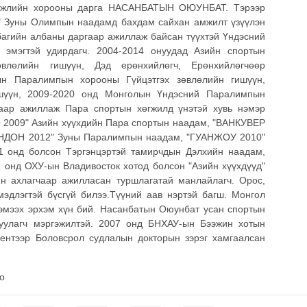
өгжлийн хорооны дарга НАСАНБАТЫН ОЮУНБАТ. Тэрээр
 Зуны Олимпын наадамд бахдам сайхан амжилт үзүүлэн
багийн
албаны даргаар ажиллаж байсан түүхтэй Үндэсний
 эмэгтэй удирдагч. 2004-2014 онуудад Азийн спортын
влөлийн гишүүн, Дэд ерөнхийлөгч, Ерөнхийлөгчөөр
н Паралимпын хорооны Гүйцэтгэх зөвлөлийн гишүүн,
ишүүн, 2009-2020 онд Монголын Үндэсний Паралимпын
аар ажиллаж Пара спортын хөгжилд үнэтэй хувь нэмэр
О 2009" Азийн хүүхдийн Пара спортын наадам, "ВАНКУВЕР
ОНДОН 2012" Зуны Паралимпын наадам, "ГУАНЖОУ 2010"
1 онд болсон Тэргэнцэртэй тамирчдын Дэлхийн наадам,
2 онд ОХУ-ын Владивосток хотод болсон "Азийн хүүхдүүд"
н ахлагчаар ажилласан туршлагатай манлайлагч. Орос,
эдлэгтэй бүсгүй билээ.Түүний аав нэртэй багш. Монгол
эмээх эрхэм хүн бий. Насанбатын Оюунбат усан спортын
жуулагч мэргэжилтэй. 2007 онд БНХАУ-ын Бээжин хотын
ентээр Боловсрол судлалын докторын зэрэг хамгаалсан
оо