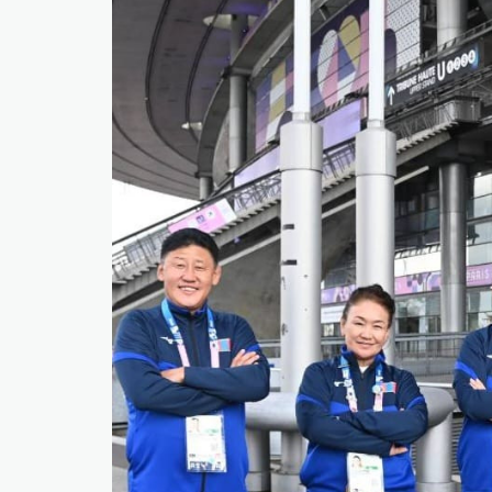
​БНСУ-д аялахдаа үзвэр, үйлчилгээний хөнгөлөлт 
2025 онд эдийн засаг 90 их наяд төгрөгт хүрч, 6.
​Г.Дамдинням: 66 мянган тонн АИ-92 автобензин 