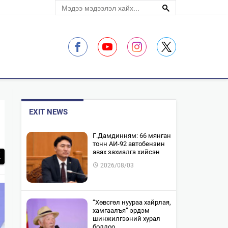
ЛЭЛЦҮҮЛЭГ
EXIT NEWS
​Г.Дамдинням: 66 мянган
тонн АИ-92 автобензин
авах захиалга хийсэн
2026/08/03
“Хөвсгөл нуураа хайрлая,
хамгаалъя” эрдэм
шинжилгээний хурал
боллоо