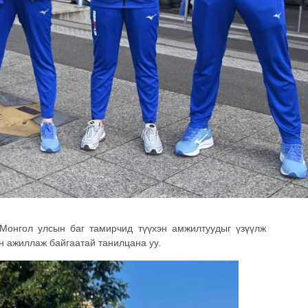
Монгол улсын баг тамирчид түүхэн амжилтуудыг үзүүлж
эн ажиллаж байгаатай танилцана уу.