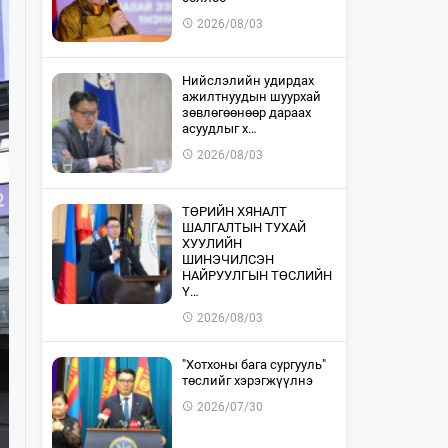
2026/08/03
​Нийслэлийн удирдах
ажилтнуудын шуурхай
зөвлөгөөнөөр дараах
асуудлыг х…
2026/08/03
​ТӨРИЙН ХЯНАЛТ
ШАЛГАЛТЫН ТУХАЙ
ХУУЛИЙН
ШИНЭЧИЛСЭН
НАЙРУУЛГЫН ТӨСЛИЙН
Ү…
2026/08/03
"Хотхоны бага сургууль"
төслийг хэрэгжүүлнэ
2026/07/30