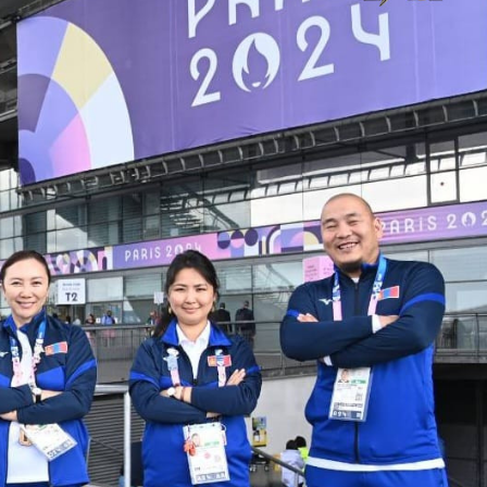
хэрхэн авах вэ?
8 хувиар өсжээ
авах захиалга хийсэн