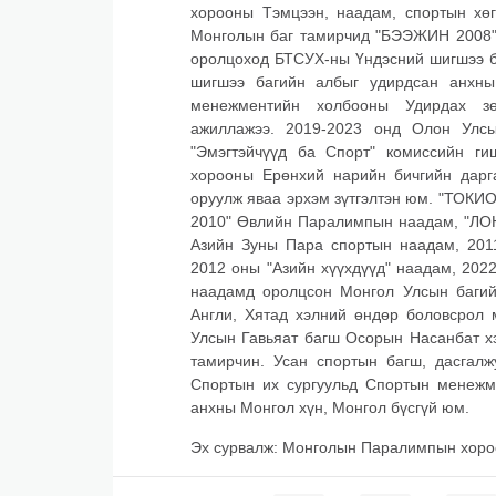
хорооны Тэмцээн, наадам, спортын х
Монголын баг тамирчид "БЭЭЖИН 2008"
оролцоход БТСУХ-ны Үндэсний шигшээ 
шигшээ багийн албыг удирдсан анхны
менежментийн холбооны Удирдах зө
ажиллажээ. 2019-2023 онд Олон Улсы
"Эмэгтэйчүүд ба Спорт" комиссийн г
хорооны Ерөнхий нарийн бичгийн дарг
оруулж яваа эрхэм зүтгэлтэн юм. "ТОКИ
2010" Өвлийн Паралимпын наадам, "Л
Азийн Зуны Пара спортын наадам, 201
2012 оны "Азийн хүүхдүүд" наадам, 202
наадамд оролцсон Монгол Улсын багий
Англи, Хятад хэлний өндөр боловсрол м
Улсын Гавьяат багш Осорын Насанбат х
тамирчин. Усан спортын багш, дасгал
Спортын их сургуульд Спортын менежм
анхны Монгол хүн, Монгол бүсгүй юм.
Эх сурвалж: Монголын Паралимпын хор