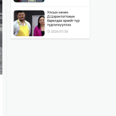
Улсын начин
Д.Цэрэнтогтохын
барилдах эрхийг түр
түдгэлзүүллээ
2026/07/30
"WOLF TOTEM | World
Premiere" тоглолтын Chill
Zone тасалбар бүрэн
дуус…
2026/07/30
Монгол-Оросын хилийг
хамтран шалгах ажил 85
хувьтай байна
2026/07/30
Байлдан дагуулсан 10