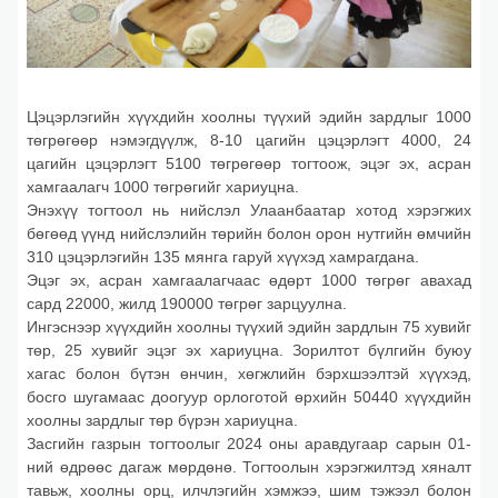
Цэцэрлэгийн хүүхдийн хоолны түүхий эдийн зардлыг 1000
төгрөгөөр нэмэгдүүлж, 8-10 цагийн цэцэрлэгт 4000, 24
цагийн цэцэрлэгт 5100 төгрөгөөр тогтоож, эцэг эх, асран
хамгаалагч 1000 төгрөгийг хариуцна.
Энэхүү тогтоол нь нийслэл Улаанбаатар хотод хэрэгжих
бөгөөд үүнд нийслэлийн төрийн болон орон нутгийн өмчийн
310 цэцэрлэгийн 135 мянга гаруй хүүхэд хамрагдана.
Эцэг эх, асран хамгаалагчаас өдөрт 1000 төгрөг авахад
сард 22000, жилд 190000 төгрөг зарцуулна.
Ингэснээр хүүхдийн хоолны түүхий эдийн зардлын 75 хувийг
төр, 25 хувийг эцэг эх хариуцна. Зорилтот бүлгийн буюу
хагас болон бүтэн өнчин, хөгжлийн бэрхшээлтэй хүүхэд,
босго шугамаас доогуур орлоготой өрхийн 50440 хүүхдийн
хоолны зардлыг төр бүрэн хариуцна.
Засгийн газрын тогтоолыг 2024 оны аравдугаар сарын 01-
ний өдрөөс дагаж мөрдөнө. Тогтоолын хэрэгжилтэд хяналт
тавьж, хоолны орц, илчлэгийн хэмжээ, шим тэжээл болон