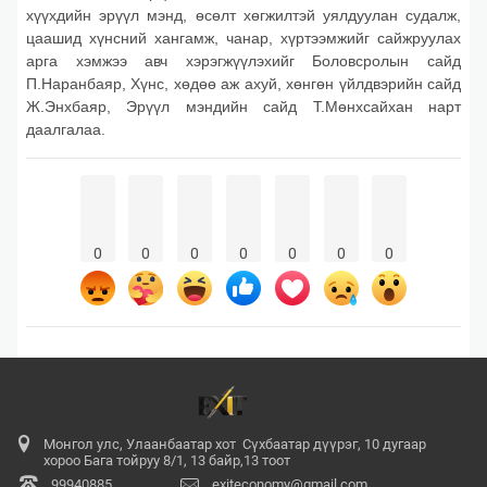
хүүхдийн эрүүл мэнд, өсөлт хөгжилтэй уялдуулан судалж,
цаашид хүнсний хангамж, чанар, хүртээмжийг сайжруулах
арга хэмжээ авч хэрэгжүүлэхийг Боловсролын сайд
П.Наранбаяр, Хүнс, хөдөө аж ахуй, хөнгөн үйлдвэрийн сайд
Ж.Энхбаяр, Эрүүл мэндийн сайд Т.Мөнхсайхан нарт
даалгалаа.
0
0
0
0
0
0
0
Монгол улс, Улаанбаатар хот Сүхбаатар дүүрэг, 10 дугаар
хороо Бага тойруу 8/1, 13 байр,13 тоот
99940885
exiteconomy@gmail.com