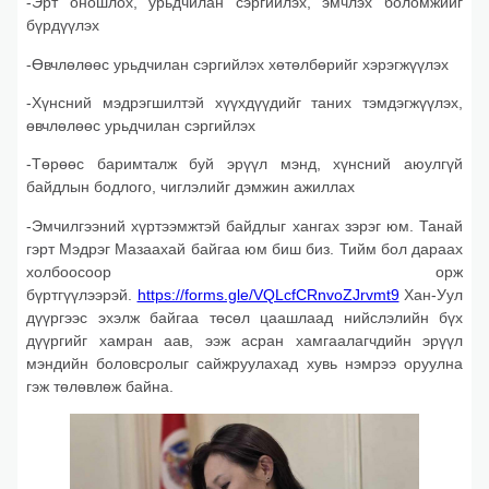
-Эрт оношлох, урьдчилан сэргийлэх, эмчлэх боломжийг
бүрдүүлэх
-Өвчлөлөөс урьдчилан сэргийлэх хөтөлбөрийг хэрэгжүүлэх
-Хүнсний мэдрэгшилтэй хүүхдүүдийг таних тэмдэгжүүлэх,
өвчлөлөөс урьдчилан сэргийлэх
-Төрөөс баримталж буй эрүүл мэнд, хүнсний аюулгүй
байдлын бодлого, чиглэлийг дэмжин ажиллах
-Эмчилгээний хүртээмжтэй байдлыг хангах зэрэг юм. Танай
гэрт Мэдрэг Мазаахай байгаа юм биш биз. Тийм бол дараах
холбоосоор орж
бүртгүүлээрэй.
https://forms.gle/VQLcfCRnvoZJrvmt9
Хан-Уул
дүүргээс эхэлж байгаа төсөл цаашлаад нийслэлийн бүх
дүүргийг хамран аав, ээж асран хамгаалагчдийн эрүүл
мэндийн боловсролыг сайжруулахад хувь нэмрээ оруулна
гэж төлөвлөж байна.