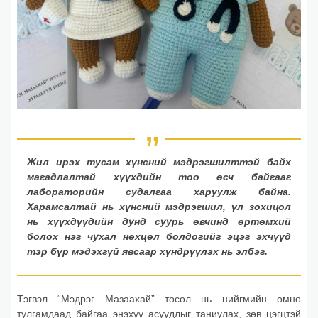
Жил ирэх тусам хүнсний мэдрэгшилттэй байх
магадлалтай хүүхдийн тоо өсч байгааг
лабораторийн судалгаа харуулж байна.
Харамсалтай нь хүнсний мэдрэгшил, үл зохицол
нь хүүхдүүдийн дунд суурь өвчинд өртөмхий
болох нэг чухал нөхцөл болдогийг эцэг эхчүүд
тэр бүр мэдэхгүй явсаар хүндрүүлэх нь элбэг.
Тэгвэл “Мэдрэг Мазаахай” төсөл нь нийгмийн өмнө
тулгамдаад байгаа энэхүү асуудлыг таниулах, зөв цэгцтэй