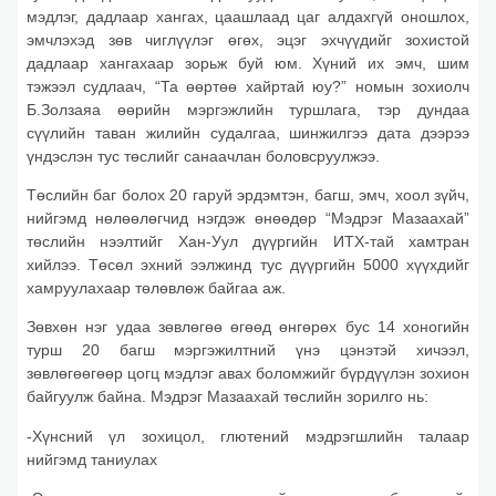
мэдлэг, дадлаар хангах, цаашлаад цаг алдахгүй оношлох,
эмчлэхэд зөв чиглүүлэг өгөх, эцэг эхчүүдийг зохистой
дадлаар хангахаар зорьж буй юм. Хүний их эмч, шим
тэжээл судлаач, “Та өөртөө хайртай юу?” номын зохиолч
Б.Золзаяа өөрийн мэргэжлийн туршлага, тэр дундаа
сүүлийн таван жилийн судалгаа, шинжилгээ дата дээрээ
үндэслэн тус төслийг санаачлан боловсруулжээ.
Төслийн баг болох 20 гаруй эрдэмтэн, багш, эмч, хоол зүйч,
нийгэмд нөлөөлөгчид нэгдэж өнөөдөр “Мэдрэг Мазаахай”
төслийн нээлтийг Хан-Уул дүүргийн ИТХ-тай хамтран
хийлээ. Төсөл эхний ээлжинд тус дүүргийн 5000 хүүхдийг
хамруулахаар төлөвлөж байгаа аж.
Зөвхөн нэг удаа зөвлөгөө өгөөд өнгөрөх бус 14 хоногийн
турш 20 багш мэргэжилтний үнэ цэнэтэй хичээл,
зөвлөгөөгөөр цогц мэдлэг авах боломжийг бүрдүүлэн зохион
байгуулж байна. Мэдрэг Мазаахай төслийн зорилго нь:
-Хүнсний үл зохицол, глютений мэдрэгшлийн талаар
нийгэмд таниулах