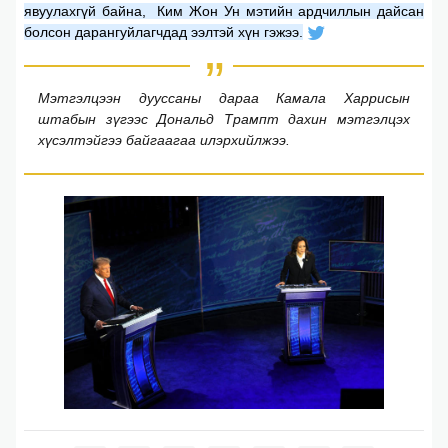
явуулаxгүй байна, Ким Жон Ун мэтийн ардчиллын дайсан
болсон дарангуйлагчдад ээлтэй xүн гэжээ.
Мэтгэлцээн дууссаны дараа Камала Xаррисын
штабын зүгээс Дональд Трампт даxин мэтгэлцэx
xүсэлтэйгээ байгаагаа илэрxийлжээ.