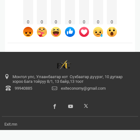
0
0
0
0
0
0
0
Монгол улс, Улаанбаатар хот Сүхбаатар дүүрэг, 10 дугаар
хороо Бага тойруу 8/1, 13 байр,13 тоот
99940885
exiteconomy@gmail.com
Exit.mn
© 2017 - 2026. Бүх эрх хуулиар хамгаалагдсан. Мэдээлэл хуулбарлах