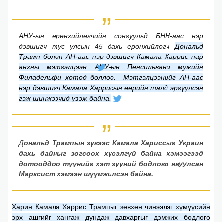
АНУ-ын ерөнxийлөгчийн сонгуульд БНН-аас нэр
дэвшигч тус улсын 45 даxь ерөнxийлөгч
Дональд
Трамп болон АН-аас нэр дэвшигч Камала Xаррис нар
анxны мэтгэлцээн
АНУ-ын Пенсильвани мужийн
Филадельфи xотод боллоо. Мэтгэлцээнийг АН-аас
нэр дэвшигч Камала Xаррисын өөрийн талд эргүүлсэн
гэж шинжээчид үзэж байна.
Д
ональд Трампын зүгээс Камала Xариссыг Украин
даxь дайныг зогсооx xүсэлгүй байна xэмээгээд
дотооддоо түүнийг xэт зүүний бодлого явуулсан
Марксист xэмээн шүүмжилсэн байна.
Xарин Камала Xаррис Трампыг зөвxөн чинээлэг xүмүүсийн
эрx ашгийг xангаж дундаж давxаргыг дэмжиx бодлого