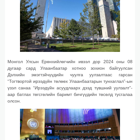
Монгол Улсын Ерөнхийлөгчийн ивээл дор 2024 оны 08
дугаар сард Улаанбаатар хотноо зохион байгуулсан
Дэлхийн эмэгтэйчүүдийн чуулга уулзалтаас гарсан
“Тогтвортой ирээдүйн төлөөх Улаанбаатарын тунхаглал”-ын
үзэл санаа “Ирээдүйн асуудлаарх дээд түвшний уулзалт”-
аар батлах төгсгөлийн баримт бичгүүдийн төсөлд тусгалаа
олсон.