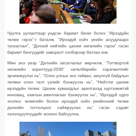
Чуулга уулзалтаар үндсэн баримт бичиг болох “Ирээдүйн
төлөө гэрээ”-г баталж, “Ирээдүй хойч үеийн асуудлаарх
тунхаглал”, “Дэлхий нийтийн цахим хөгжлийн гэрээ” гэсэн
баримт бичгүүдийг хавсралт хэлбэрээр батлах юм.
Мөн энэ үеэр “Дэлхийн засаглалыг өөрчилж, “Тогтвортой
хөгжлийн зорилтууд-2030” хөтөлбөрийн хэрэгжилтийг
эрчимжүүлэх нь”, “Олон улсын энх тайван, аюулгүй байдлын
төлөөх олон талт үзлийг бэхжүүлэх нь”, “Нийтлэг цахим
ирээдүйн төлөө: Цахим хуваагдлыг арилгахад хүртээмжтэй
инновац, хамтын ажиллагааг бэхжүүлэх нь”, “Ирээдүй одоо
эхэлнэ: өнөөгийн болон ирээдүй хойч үеийнхний төлөө
дэлхийн тогтолцоог сайжруулах нь” гэсэн сэдэвт
хэлэлцүүлгүүдийг зохион байгуулна.