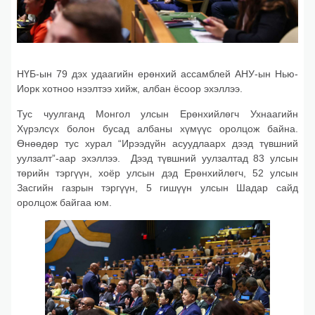
НҮБ-ын 79 дэх удаагийн ерөнхий ассамблей АНУ-ын Нью-
Иорк хотноо нээлтээ хийж, албан ёсоор эхэллээ.
Тус чуулганд Монгол улсын Ерөнхийлөгч Ухнаагийн
Хүрэлсүх болон бусад албаны хүмүүс оролцож байна.
Өнөөдөр тус хурал “Ирээдүйн асуудлаарх дээд түвшний
уулзалт”-аар эхэллээ. Дээд түвшний уулзалтад 83 улсын
төрийн тэргүүн, хоёр улсын дэд Ерөнхийлөгч, 52 улсын
Засгийн газрын тэргүүн, 5 гишүүн улсын Шадар сайд
оролцож байгаа юм.