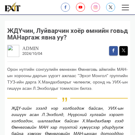
ЖДҮчин, Луйварчин хоёр өмнийн говьд
МАНаргаж явна уу?
ADMIN
2024/10/04
Орон нутгийн сонгуулийн өмнөхөн Өмнөговь аймгийн МАН-
ын хорооны даргын үүрэгт ажлаас "Эрхэт Монгол" группийн
ТУЗ-ийн дарга Х.Мандахбаярыг чөлөөлж, оронд нь УИХ-ын
гишүүн асан Л.Энхболдыг томилсон билээ.
ЖДҮ-гийн зээлд нэр холбогдож байсан, УИХ-ын
гишүүн асан Л.Энхболд, Нүүрсний хулгайн хэрэгт
холбогдон, шалгагдаж байсан Х.Мандахбаяр гээд
Өмнөговийн МАН хар түүхтэй хүмүүсээр удирдуулж
байна хэмээн Өмнөговийн МАН-ынхан дотооддоо