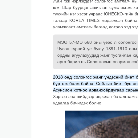
Жан гэж нэрлэгддэг солонгос амтлагч нь
юм. Шар буурцаг ашиглан сүмс исгэж хи
түүхийн нэг хэсэг учраас ЮНЕСКО-гийн б
талаар KOREA TIMES мэдээлсэн байна.
уламжлалт амтлагч бөгөөд дотроо хэд хэ
МЭӨ 57-МЭ 668 оны үеэс л солонгосчу
Чусон гүрний үе буюу 1391-1910 оны 
ордны агуулахуудад жанг тусгайлан ха
арга барил нь Солонгосын өвөрмөц соё
2018 онд солонгос жанг үндэсний биет 
бүртгэх болж байна. Соёлын биет бус ө
Асунсион хотноо арванхоёрдугаар сарын
Хэрвээ энэ шийдвэр эцэслэн баталгааж
удаагаа бичигдэх болно.