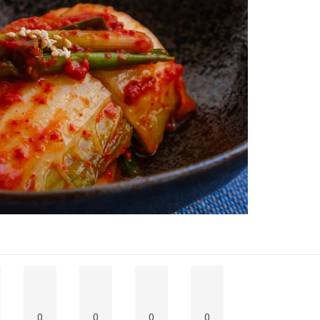
0
0
0
0