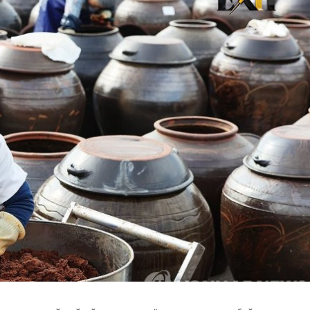
хэрхэн авах вэ?
8 хувиар өсжээ
авах захиалга хийсэн