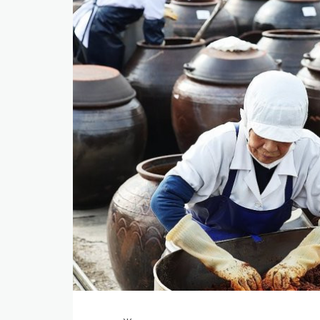
​БНСУ-д аялахдаа үзвэр, үйлчилгээний хөнгөлөлт 
2025 онд эдийн засаг 90 их наяд төгрөгт хүрч, 6.
​Г.Дамдинням: 66 мянган тонн АИ-92 автобензин 