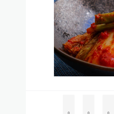
0
0
0