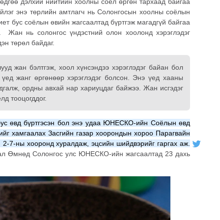
 өдгөө дэлхий нийтийн хоолны соёл өргөн тархаад байгаа
йлэг энэ төрлийн амтлагч нь Солонгосын хоолны соёлын
иет бус соёлын өвийн жагсаалтад бүртгэж магадгүй байгаа
 Жан нь солонгос үндэстний олон хоолонд хэрэглэдэг
дэн төрөл байдаг.
уд жан бэлтгэж, хоол хүнсэндээ хэрэглэдэг байан бол
үед жанг өргөнөөр хэрэглэдэг болсон. Энэ үед хааны
дгалж, ордны авхай нар хариуцдаг байжээ. Жан исгэдэг
лд тооцогддог.
бус өвд бүртгэсэн бол энэ удаа ЮНЕСКО-ийн Соёлын өвд
вийг хамгаалах Засгийн газар хоорондын хороо Парагвайн
 2-7-ны хооронд хуралдаж, эцсийн шийдвэрийг гаргах аж.
вал Өмнөд Солонгос улс ЮНЕСКО-ийн жагсаалтад 23 дахь