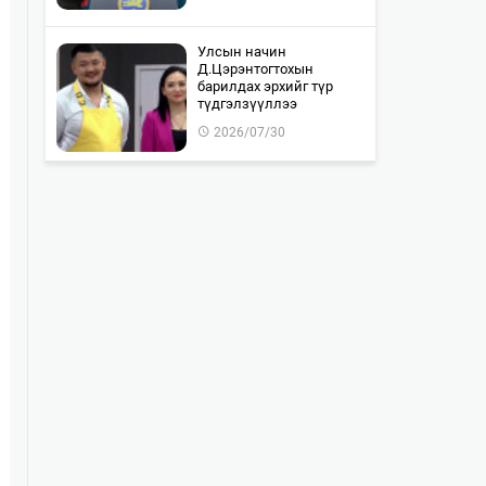
Улсын начин
Д.Цэрэнтогтохын
барилдах эрхийг түр
түдгэлзүүллээ
2026/07/30
"WOLF TOTEM | World
Premiere" тоглолтын Chill
Zone тасалбар бүрэн
дуус…
2026/07/30
Монгол-Оросын хилийг
хамтран шалгах ажил 85
хувьтай байна
2026/07/30
Байлдан дагуулсан 10