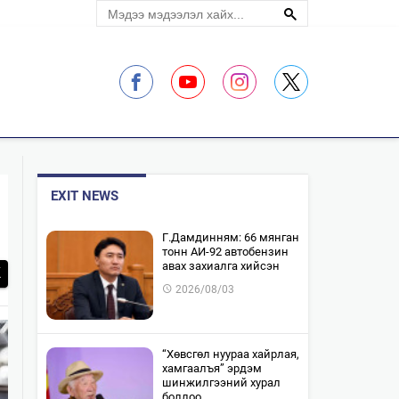
ЛЭЛЦҮҮЛЭГ
EXIT NEWS
​Г.Дамдинням: 66 мянган
тонн АИ-92 автобензин
авах захиалга хийсэн
2026/08/03
“Хөвсгөл нуураа хайрлая,
хамгаалъя” эрдэм
шинжилгээний хурал
боллоо