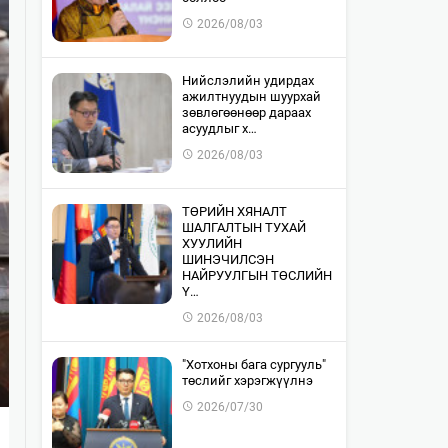
2026/08/03
​Нийслэлийн удирдах
ажилтнуудын шуурхай
зөвлөгөөнөөр дараах
асуудлыг х…
2026/08/03
​ТӨРИЙН ХЯНАЛТ
ШАЛГАЛТЫН ТУХАЙ
ХУУЛИЙН
ШИНЭЧИЛСЭН
НАЙРУУЛГЫН ТӨСЛИЙН
Ү…
2026/08/03
"Хотхоны бага сургууль"
төслийг хэрэгжүүлнэ
2026/07/30