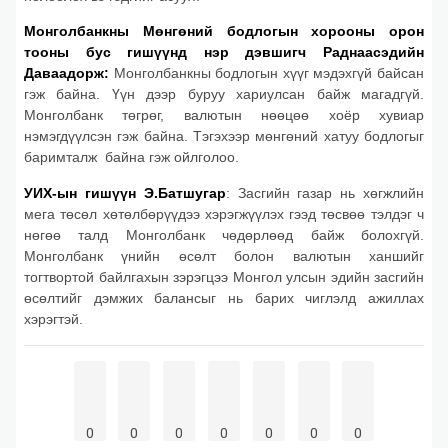
Монголбанкны Мөнгөний бодлогын хорооны орон
тооны бус гишүүнд нэр дэвшигч Раднаасэдийн
Даваадорж:
Монголбанкны бодлогын хүүг мэдэхгүй байсан
гэж байна. Үүн дээр буруу хариулсан байж магадгүй.
Монголбанк төгрөг, валютын нөөцөө хоёр хувиар
нэмэгдүүлсэн гэж байна. Тэгэхээр мөнгөний хатуу бодлогыг
баримталж байна гэж ойлголоо.
УИХ-ын гишүүн Э.Батшугар
: Засгийн газар нь хөгжлийн
мега төсөл хөтөлбөрүүдээ хэрэгжүүлэх гээд төсвөө тэлдэг ч
нөгөө талд Монголбанк чөдөрлөөд байж болохгүй.
Монголбанк үнийн өсөлт болон валютын ханшийг
тогтвортой байлгахын зэрэгцээ Монгол улсын эдийн засгийн
өсөлтийг дэмжих балансыг нь барих чиглэлд ажиллах
хэрэгтэй.
0
0
0
0
0
0
0