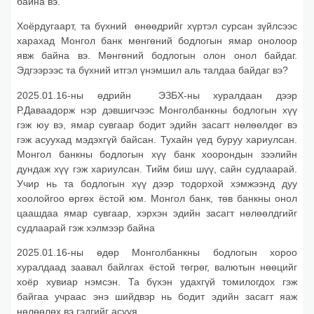
байна вэ.
Хоёрдугаарт, та бүхний өнөөдрийг хүртэл сурсан зүйлсээс
харахад Монгол банк мөнгөний бодлогын ямар онолоор
явж байна вэ. Мөнгөний бодлогын олон онол байдаг.
Эдгээрээс та бүхний итгэл үнэмшил аль талдаа байдаг вэ?
2025.01.16-ны өдрийн ЭЗБХ-ны хуралдаан дээр
Р.Даваадорж нэр дэвшигчээс Монголбанкны бодлогын хүү
гэж юу вэ, ямар сувгаар бодит эдийн засагт нөлөөлдөг вэ
гэж асуухад мэдэхгүй байсан. Тухайн үед буруу хариулсан.
Монгол банкны бодлогын хүү банк хоорондын зээлийн
дундаж хүү гэж хариулсан. Тийм биш шүү, сайн судлаарай.
Учир нь та бодлогын хүү дээр тодорхой хэмжээнд дуу
хоолойгоо өргөх ёстой юм. Монгол банк, төв банкны онол
цаашдаа ямар сувгаар, хэрхэн эдийн засагт нөлөөлдгийг
судлаарай гэж хэлмээр байна
2025.01.16-ны өдөр Монголбанкны бодлогын хороо
хуралдаад заавал байлгах ёстой төгрөг, валютын нөөцийг
хоёр хувиар нэмсэн. Та бүхэн удахгүй томилогдох гэж
байгаа учраас энэ шийдвэр нь бодит эдийн засагт яаж
нөлөөлөх вэ гэдгийг асууя.