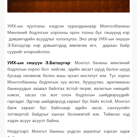
УИХ-ын чуулганы нэгдсэн хуралдаанаар Монголбанкны
Мөнгөний бодлогын хорооны орон тооны бус гишүүнд нэр
дэвшигчдийн асуудлыг хэлэлцлээ. Энэ үеэр УИХ-ын гишүүн
Э.Батшугар нэр дэвшигчдэд зөвлөгөө өгч, дараах байр
суурийг илэрхийллээ.
УИХ
-
ын гишүүн Э
.
Батшугар
: Монгол банкны мөнгөний
бодлогын хороо бол нийгэм, эдийн засагт шууд болон шууд
бусаар нөлөөлж болох маш чухал институт юм. Тус хороо
Монголбанкны бодлогын хүү өсгөх, бууруулах, арилжааны
банкнуудын заавал байлгах ёстой төгрөг, валютын нөөцийг
нэмэх, хасах гэх мэт олон бодлогын шийдвэрүүдийг
гаргадаг. Эдгээр шийдвэрүүд хараат бус байх ёстой, Монгол
банк хараат бус байснаар эдийн засаг, санхүүгийн
тогтвортой байдлыг хангах боломжтой юм. Тиймээс хэд
хэдэн асуух асуулт байна.
Нэгдүгээрт, Монгол банкны үндсэн зорилгыг хэрхэн харж