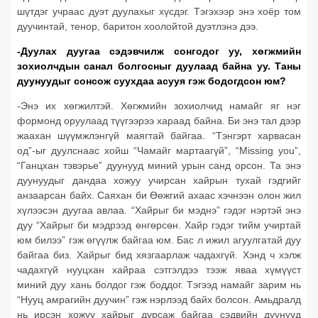
шүтдэг учраас дуэт дуулахыг хүсдэг. Тэгэхээр энэ хоёр том
дуучинтай, тенор, баритон хоолойтой дуэтлэнэ дээ.
-Дуулах дуугаа сэдэвчилж сонгодог уу, хөгжмийн
зохиолчдын санал болгосныг дуулаад байна уу. Таны
дуунуудыг сонсож суухдаа асууя гэж бодогдсон юм?
-Энэ их хөгжилтэй. Хөгжмийн зохиолчид намайг яг нэг
формонд оруулаад түүгээрээ хараад байна. Би энэ тал дээр
жаахан шүүмжлэнгүй маягтай байгаа. “Тэнгэрт харвасан
од”-ыг дуулснаас хойш “Чамайг мартаагүй”, “Missing you”,
“Ганцхан тэвэрье” дуунууд миний урын санд орсон. Та энэ
дуунуудыг дандаа хожуу учирсан хайрын тухай гэдгийг
анзаарсан байх. Саяхан би Өөжгий ахаас хэчнээн олон жил
хүлээсэн дуугаа авлаа. “Хайрыг би мэднэ” гэдэг нэртэй энэ
дуу “Хайрыг би мэдрээд өнгөрсөн. Хайр гэдэг тийм учиртай
юм билээ” гэж өгүүлж байгаа юм. Бас л ижил агуулгатай дуу
байгаа биз. Хайрыг бид хязгаарлаж чадахгүй. Хэнд ч хэлж
чадахгүй нууцхан хайраа сэтгэлдээ тээж яваа хүмүүст
миний дуу хань болдог гэж боддог. Тэгээд намайг зарим нь
“Нууц амрагийн дуучин” гэж нэрлээд байх болсон. Амьдралд
нь ирсэн хожуу хайрыг дурсаж байгаа сэдвийн дуунууд