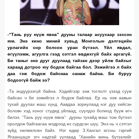
-“Тань руу нүүж явна” дууны талаар асуухаар зэхсэн
юм. Энэ кино ми
ний хувьд Монголын дэлгэцийн
урлагийн сор болсон уран бүтээл. Үйл явдал,
өгүүлэмж, агуулга гээд сэтгэл өвдөхгүй байх аргагүй.
Би таныг энэ дууг дуулаад тайзан дээр уйлж байхыг
хараад дотроо юу бодож байгаа бол. Ээжийгээ л байх
даа гэж бодож байснаа санаж байна. Би буруу
бодоогүй байж ээ?
-Та эндүүрээгүй байна. Хэдийгээр ээж тоглолт үзээд сууж
байсан ч би ээжийгээ л бодож байлаа. Ер нь ээж аавын
тухай дуулах маш хүнд. Аавдаа зориулаад нэг дуу хийсэн
боловч хэд хоног студид уйлаад, сүүлдээ болиод бууж өгч
билээ. “Тань руу нүүж явна” дууны тухайд маш том бүтээл
оролдож байгаагаа мэдрээд их сүрдсэн шүү. Энэ нь ч сэтгэл
зүйд нөлөөлсөн байх. Нэг өдөр З.Хангал агсны гэргий
Ягаанцэцэг эгч надтай уулзаад “Ханийн минь бүтээлийг