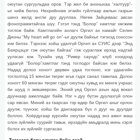
оюутан сургуульдаа оров. Тэр жил би анхныхаа “халтуур”-
ыг хийж билээ. Нөхрийнхөө эгчийн гуйлтаар ажлын газрын
шинэ жилд англи дуу дууллаа. Нөгөө Зайцеваас авсан
фонограммтайгаа шүү. Гэтэл тэнд “Болор” хамтлаг хөгжим
тоглож байж. Хамтлагийн ахлагч Оргил ах намайг Селин
Дионы “My heart will go on”-ыг дуулж байхыг тэгэхэд сонссон
юм билээ. Тэрнээс хойш удалгүй Оргил ах СУИС дээр “Энд
Баярцэцэг гэж оюутан байгаа” гэж сураглаж ирээд надтай
уулзсан юм. Тухайн үед “Ривер саундс” клуб нээгдээд
удаагүй “Болор”хамтлаг тэнд тоглодог байсан юм билээ.
Надад долоо хоногт дөрвөн удаа тоглоно, нэг удаагийн
тоглолтод 15 мянган төгрөг өгье гэдэг санал тавилаа. Долоо
хоногт 60 мянган төгрөг гэдэг оюутны хувьд их мөнгө учраас
би шууд л зөвшөөрсөн. Эхний үед Оргил ахын ард вокал
дуучнаар ажилладаг байв. Нэг ч дуу бүтэн дуулахгүй олон
сар явсан. Миний аз таарсан тэр өдөр би Оргил ахыг орлон
дуулж, түүнээс хойш би дангаараа бүх л дууг нь дуулдаг
боллоо. Хоёрдугаар курсийн оюутан надад энэ ажил маш
олон зүйлийн суурийг тавьж, ирээдүйн амьдралд минь хэрэг
болох их зүйлийг сургасан.
-Тэгэхээр баян оюутан байж дээ?