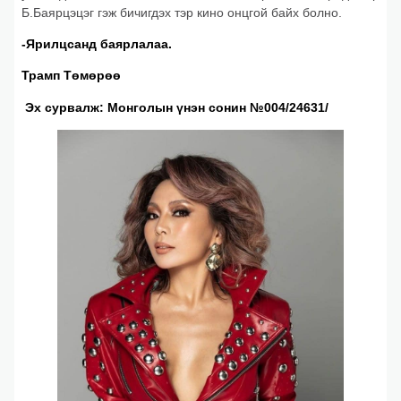
Б.Баярцэцэг гэж бичигдэх тэр кино онцгой байх болно.
-Ярилцсанд баярлалаа.
Трамп Төмөрөө
Эх сурвалж: Монголын үнэн сонин №004/24631/