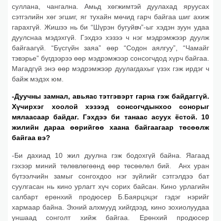
суллана, чангална. Амьд хөгжимтэй дуулахад яруусах
сэтгэлийн хөг эгшиг, яг тухайн мөчид гарч байгаа шиг ахиж
гарахгүй. Жишээ нь би “Шүрэн бугуйвч”-ыг хэдэн зуун удаа
дуулснаа мэдэхгүй. Гэхдээ хэзээ ч нэг мэдрэмжээр дуулж
байгаагүй. “Бүсгүйн заяа” өөр “Содон аялгуу”, “Чамайг
тэвэрье” бүгдээрээ өөр мэдрэмжээр сонсогчдод хүрч байгаа.
Магадгүй энэ өөр мэдрэмжээр дуулагдахыг үзэх гэж ирдэг ч
байж мэдэх юм.
-Дуучны замнал, авьяас тэтгэвэрт гарна гэж байдаггүй.
Хүчирхэг хоолой хэзээд сонсогчдынхоо сонорыг
мялаасаар байдаг. Гэхдээ би танаас асуух ёстой. 10
жилийн дараа өөрийгөө хаана байгаагаар төсөөлж
байгаа вэ?
-Би дахиад 10 жил дуулна гэж бодохгүй байна. Яагаад
гэхээр миний төлөвлөгөөнд өөр төсөөлөл бий. Анх уран
бүтээлчийн замыг сонгохдоо нэг зүйлийг сэтгэлдээ бат
суулгасан нь кино урлагт хүч сорих байсан. Кино урлагийн
салбарт ерөнхий продюсер Б.Баярцэцэг гэдэг нэрийг
хармаар байна. Эхний алхмууд хийгдээд, кино зохиолуудаа
уншаад сонголт хийж байгаа. Ерөнхий продюсер