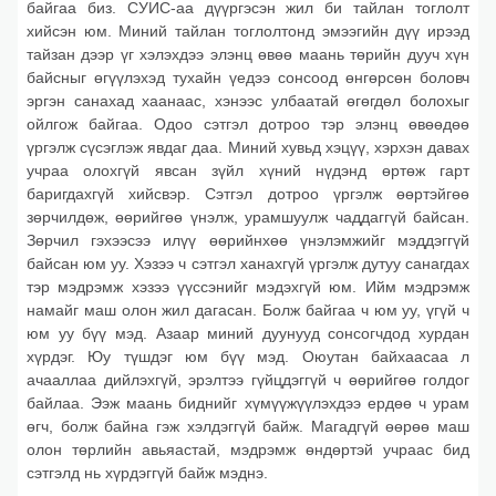
байгаа биз. СУИС-аа дүүргэсэн жил би тайлан тоглолт
хийсэн юм. Миний тайлан тоглолтонд эмээгийн дүү ирээд
тайзан дээр үг хэлэхдээ элэнц өвөө маань төрийн дууч хүн
байсныг өгүүлэхэд тухайн үедээ сонсоод өнгөрсөн боловч
эргэн санахад хаанаас, хэнээс улбаатай өгөгдөл болохыг
ойлгож байгаа. Одоо сэтгэл дотроо тэр элэнц өвөөдөө
үргэлж сүсэглэж явдаг даа. Миний хувьд хэцүү, хэрхэн давах
учраа олохгүй явсан зүйл хүний нүдэнд өртөж гарт
баригдахгүй хийсвэр. Сэтгэл дотроо үргэлж өөртэйгөө
зөрчилдөж, өөрийгөө үнэлж, урамшуулж чаддаггүй байсан.
Зөрчил гэхээсээ илүү өөрийнхөө үнэлэмжийг мэддэггүй
байсан юм уу. Хэзээ ч сэтгэл ханахгүй үргэлж дутуу санагдах
тэр мэдрэмж хэзээ үүссэнийг мэдэхгүй юм. Ийм мэдрэмж
намайг маш олон жил дагасан. Болж байгаа ч юм уу, үгүй ч
юм уу бүү мэд. Азаар миний дуунууд сонсогчдод хурдан
хүрдэг. Юу түшдэг юм бүү мэд. Оюутан байхаасаа л
ачааллаа дийлэхгүй, эрэлтээ гүйцдэггүй ч өөрийгөө голдог
байлаа. Ээж маань биднийг хүмүүжүүлэхдээ ердөө ч урам
өгч, болж байна гэж хэлдэггүй байж. Магадгүй өөрөө маш
олон төрлийн авьяастай, мэдрэмж өндөртэй учраас бид
сэтгэлд нь хүрдэггүй байж мэднэ.