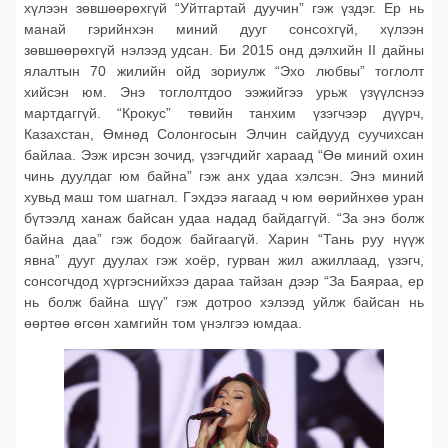
хүлээн зөвшөөрөхгүй “Уйтгартай дуучин” гэж үздэг. Ер нь
манай гэрийнхэн миний дууг сонсохгүй, хүлээн
зөвшөөрөхгүй нэлээд удсан. Би 2015 онд дэлхийн II дайны
ялалтын 70 жилийн ойд зориулж “Эхо любвы” тоглолт
хийсэн юм. Энэ тоглолтдоо ээжийгээ урьж үзүүлснээ
мартдаггүй. “Крокус” төвийн танхим үзэгчээр дүүрч,
Казахстан, Өмнөд Солонгосын Элчин сайдууд суучихсан
байлаа. Ээж ирсэн зочид, үзэгчдийг хараад “Өө миний охин
чинь дуулдаг юм байна” гэж анх удаа хэлсэн. Энэ миний
хувьд маш том шагнал. Гэхдээ яагаад ч юм өөрийнхөө уран
бүтээлд ханаж байсан удаа надад байдаггүй. “За энэ болж
байна даа” гэж бодож байгаагүй. Харин “Тань руу нүүж
явна” дууг дуулах гэж хоёр, гурван жил ажиллаад, үзэгч,
сонсогчдод хүргэснийхээ дараа тайзан дээр “За Баяраа, ер
нь болж байна шүү” гэж дотроо хэлээд уйлж байсан нь
өөртөө өгсөн хамгийн том үнэлгээ юмдаа.