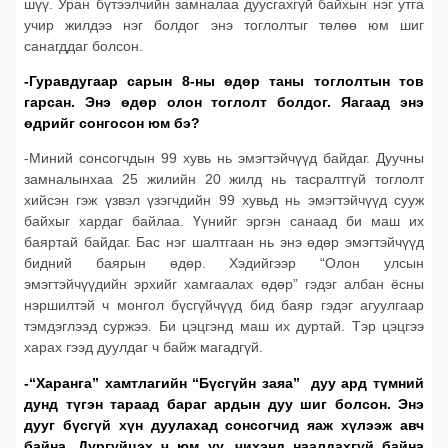
шүү. Уран бүтээлчийн замналаа дуусгахгүй байхын нэг утга
учир жилдээ нэг болдог энэ тоглолтыг төлөө юм шиг
санагддаг болсон.
-Гуравдугаар сарын 8-ны өдөр таны тоглолтын тов
гарсан. Энэ өдөр олон тоглолт болдог. Яагаад энэ
өдрийг сонгосон юм бэ?
-Миний сонсогчдын 99 хувь нь эмэгтэйчүүд байдаг. Дуучны
замналынхаа 25 жилийн 20 жилд нь тасралтгүй тоглолт
хийсэн гэж үзвэл үзэгчдийн 99 хувьд нь эмэгтэйчүүд сууж
байхыг хардаг байлаа. Үүнийг эргэн санаад би маш их
баяртай байдаг. Бас нэг шалтгаан нь энэ өдөр эмэгтэйчүүд
бидний баярын өдөр. Хэдийгээр “Олон улсын
эмэгтэйчүүдийн эрхийг хамгаалах өдөр” гэдэг албан ёсны
нэршилтэй ч монгол бүсгүйчүүд бид баяр гэдэг агуулгаар
тэмдэглээд суржээ. Би цэцгэнд маш их дуртай. Тэр цэцгээ
харах гээд дуулдаг ч байж магадгүй.
-“Харанга” хамтлагийн “Бүсгүйн заяа” дуу ард түмний
дунд түгэн тараад бараг ардын дуу шиг болсон. Энэ
дууг бүсгүй хүн дуулахад сонсогчид яаж хүлээж авч
байна. Дургүйцэх ч юм уу, чихэнд наалдахгүй байна