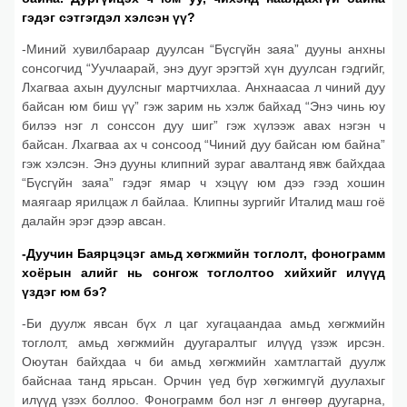
гэдэг сэтгэгдэл хэлсэн үү?
-Миний хувилбараар дуулсан “Бүсгүйн заяа” дууны анхны
сонсогчид “Уучлаарай, энэ дууг эрэгтэй хүн дуулсан гэдгийг,
Лхагваа ахын дуулсныг мартчихлаа. Анхнаасаа л чиний дуу
байсан юм биш үү” гэж зарим нь хэлж байхад “Энэ чинь юу
билээ нэг л сонссон дуу шиг” гэж хүлээж авах нэгэн ч
байсан. Лхагваа ах ч сонсоод “Чиний дуу байсан юм байна”
гэж хэлсэн. Энэ дууны клипний зураг авалтанд явж байхдаа
“Бүсгүйн заяа” гэдэг ямар ч хэцүү юм дээ гээд хошин
маягаар ярилцаж л байлаа. Клипны зургийг Италид маш гоё
далайн эрэг дээр авсан.
-Дуучин Баярцэцэг амьд хөгжмийн тоглолт, фонограмм
хоёрын алийг нь сонгож тоглолтоо хийхийг илүүд
үздэг юм бэ?
-Би дуулж явсан бүх л цаг хугацаандаа амьд хөгжмийн
тоглолт, амьд хөгжмийн дуугаралтыг илүүд үзэж ирсэн.
Оюутан байхдаа ч би амьд хөгжмийн хамтлагтай дуулж
байснаа танд ярьсан. Орчин үед бүр хөгжимгүй дуулахыг
илүүд үзэх боллоо. Фонограмм бол нэг л өнгөөр дуугарна,