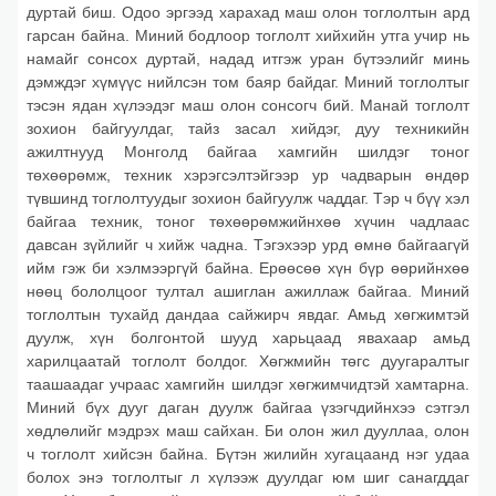
дуртай биш. Одоо эргээд харахад маш олон тоглолтын ард
гарсан байна. Миний бодлоор тоглолт хийхийн утга учир нь
намайг сонсох дуртай, надад итгэж уран бүтээлийг минь
дэмждэг хүмүүс нийлсэн том баяр байдаг. Миний тоглолтыг
тэсэн ядан хүлээдэг маш олон сонсогч бий. Манай тоглолт
зохион байгуулдаг, тайз засал хийдэг, дуу техникийн
ажилтнууд Монголд байгаа хамгийн шилдэг тоног
төхөөрөмж, техник хэрэгсэлтэйгээр ур чадварын өндөр
түвшинд тоглолтуудыг зохион байгуулж чаддаг. Тэр ч бүү хэл
байгаа техник, тоног төхөөрөмжийнхөө хүчин чадлаас
давсан зүйлийг ч хийж чадна. Тэгэхээр урд өмнө байгаагүй
ийм гэж би хэлмээргүй байна. Ерөөсөө хүн бүр өөрийнхөө
нөөц бололцоог тултал ашиглан ажиллаж байгаа. Миний
тоглолтын тухайд дандаа сайжирч явдаг. Амьд хөгжимтэй
дуулж, хүн болгонтой шууд харьцаад явахаар амьд
харилцаатай тоглолт болдог. Хөгжмийн төгс дуугаралтыг
таашаадаг учраас хамгийн шилдэг хөгжимчидтэй хамтарна.
Миний бүх дууг даган дуулж байгаа үзэгчдийнхээ сэтгэл
хөдлөлийг мэдрэх маш сайхан. Би олон жил дууллаа, олон
ч тоглолт хийсэн байна. Бүтэн жилийн хугацаанд нэг удаа
болох энэ тоглолтыг л хүлээж дуулдаг юм шиг санагддаг