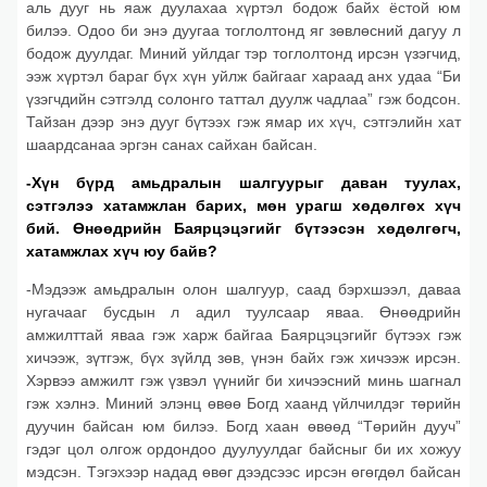
аль дууг нь яаж дуулахаа хүртэл бодож байх ёстой юм
билээ. Одоо би энэ дуугаа тоглолтонд яг зөвлөсний дагуу л
бодож дуулдаг. Миний уйлдаг тэр тоглолтонд ирсэн үзэгчид,
ээж хүртэл бараг бүх хүн уйлж байгааг хараад анх удаа “Би
үзэгчдийн сэтгэлд солонго таттал дуулж чадлаа” гэж бодсон.
Тайзан дээр энэ дууг бүтээх гэж ямар их хүч, сэтгэлийн хат
шаардсанаа эргэн санах сайхан байсан.
-Хүн бүрд амьдралын шалгуурыг даван туулах,
сэтгэлээ хатамжлан барих, мөн урагш хөдөлгөх хүч
бий. Өнөөдрийн Баярцэцэгийг бүтээсэн хөдөлгөгч,
хатамжлах хүч юу байв?
-Мэдээж амьдралын олон шалгуур, саад бэрхшээл, даваа
нугачааг бусдын л адил туулсаар яваа. Өнөөдрийн
амжилттай яваа гэж харж байгаа Баярцэцэгийг бүтээх гэж
хичээж, зүтгэж, бүх зүйлд зөв, үнэн байх гэж хичээж ирсэн.
Хэрвээ амжилт гэж үзвэл үүнийг би хичээсний минь шагнал
гэж хэлнэ. Миний элэнц өвөө Богд хаанд үйлчилдэг төрийн
дуучин байсан юм билээ. Богд хаан өвөөд “Төрийн дууч”
гэдэг цол олгож ордондоо дуулуулдаг байсныг би их хожуу
мэдсэн. Тэгэхээр надад өвөг дээдсээс ирсэн өгөгдөл байсан