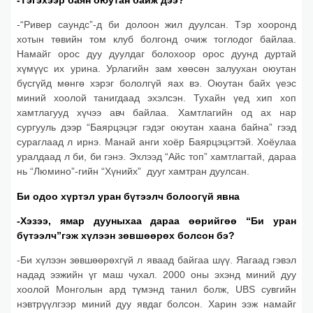
-“Ривер саундс”-д би долоон жил дуулсан. Тэр хооронд
хотын төвийн том клуб болгонд очиж тоглодог байлаа.
Намайг орос дуу дуулдаг болохоор орос дуунд дуртай
хүмүүс их урина. Урлагийн зам хөөсөн залуухан оюутан
бүсгүйд мөнгө хэрэг бололгүй яах вэ. Оюутан байх үеэс
миний хоолой танигдаад эхэлсэн. Тухайн үед хип хоп
хамтлагууд хүчээ авч байлаа. Хамтлагийн од ах нар
сургууль дээр “Баярцэцэг гэдэг оюутан хаана байна” гээд
сураглаад л ирнэ. Манай анги хоёр Баярцэцэгтэй. Хоёулаа
уралдаад л би, би гэнэ. Эхлээд “Айс топ” хамтлагтай, дараа
нь “Люмино”-гийн “Хүнийх” дууг хамтран дуулсан.
Би одоо хүртэл уран бүтээлч болоогүй явна
-Хэзээ, ямар дууныхаа дараа өөрийгөө “Би уран
бүтээлч”гэж хүлээн зөвшөөрөх болсон бэ?
-Би хүлээн зөвшөөрөхгүй л яваад байгаа шүү. Яагаад гэвэл
надад ээжийн үг маш чухал. 2000 оны эхэнд миний дуу
хоолой Монголын ард түмэнд танил болж, UBS сувгийн
нэвтрүүлгээр миний дуу явдаг болсон. Харин ээж намайг