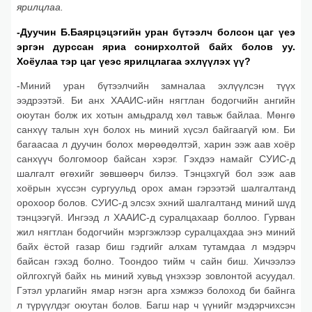
ярилцлаа.
-Дуучин Б.Баярцэцэгийн уран бүтээлч болсон цаг үеэ
эргэн дурссан яриа сонирхолтой байх болов уу.
Хоёулаа тэр цаг үеэс ярилцлагаа эхлүүлэх үү?
-Миний уран бүтээлчийн замналаа эхлүүлсэн түүх
ээдрээтэй. Би анх ХААИС-ийн нягтлан бодогчийн ангийн
оюутан болж их хотын амьдралд хөл тавьж байлаа. Мөнгө
санхүү талын хүн болох нь миний хүсэл байгаагүй юм. Би
багаасаа л дуучин болох мөрөөдөлтэй, харин ээж аав хоёр
санхүүч болгомоор байсан хэрэг. Гэхдээ намайг СУИС-д
шалгалт өгөхийг зөвшөөрч билээ. Тэнцэхгүй бол ээж аав
хоёрын хүссэн сургуульд орох аман гэрээтэй шалгалтанд
орохоор болов. СУИС-д элсэх эхний шалгалтанд миний шүд
тэнцээгүй. Ингээд л ХААИС-д суралцахаар боллоо. Гурван
жил нягтлан бодогчийн мэргэжлээр суралцахдаа энэ миний
байх ёстой газар биш гэдгийг алхам тутамдаа л мэдэрч
байсан гэхэд болно. Тоондоо тийм ч сайн биш. Хичээлээ
ойлгохгүй байх нь миний хувьд үнэхээр зовлонтой асуудал.
Гэтэл урлагийн ямар нэгэн арга хэмжээ болоход би байнга
л түрүүлдэг оюутан болов. Багш нар ч үүнийг мэдэрчихсэн