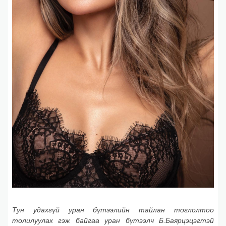
Тун удахгүй уран бүтээлийн тайлан тоглолтоо
толилуулах гэж байгаа уран бүтээлч Б.Баярцэцэгтэй