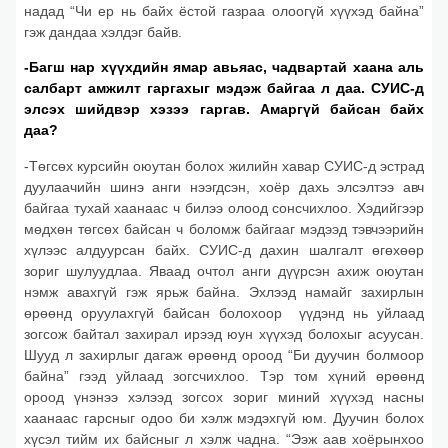
надад “Чи ер нь байх ёстой газраа олоогүй хүүхэд байна”
гэж дандаа хэлдэг байв.
-Багш нар хүүхдийн ямар авьяас, чадвартай хаана аль
салбарт амжилт гаргахыг мэдэж байгаа л даа. СУИС-д
элсэх шийдвэр хэзээ гаргав. Амаргүй байсан байх
даа?
-Төгсөх курсийн оюутан болох жилийн хавар СУИС-д эстрад
дуулаачийн шинэ анги нээгдсэн, хоёр дахь элсэлтээ авч
байгаа тухай хаанаас ч билээ олоод сонсчихлоо. Хэдийгээр
мөдхөн төгсөх байсан ч боломж байгааг мэдээд тэвчээрийн
хүлээс алдуурсан байх. СУИС-д дахин шалгалт өгөхөөр
зориг шулуудлаа. Яваад очтол анги дүүрсэн ахиж оюутан
нэмж авахгүй гэж ярьж байна. Эхлээд намайг захирлын
өрөөнд оруулахгүй байсан болохоор үүдэнд нь уйлаад
зогсож байтал захирал ирээд юун хүүхэд болохыг асуусан.
Шууд л захирлыг дагаж өрөөнд ороод “Би дуучин болмоор
байна” гээд уйлаад зогсчихлоо. Тэр том хүний өрөөнд
ороод үнэнээ хэлээд зогсох зориг миний хүүхэд насны
хаанаас гарсныг одоо би хэлж мэдэхгүй юм. Дуучин болох
хүсэл тийм их байсныг л хэлж чадна. “Ээж аав хоёрынхоо