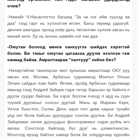
очив?
-Намайг Ч.Насантогтох багшид “За чи нэг ийм хүүхэд ав
даа” гээд гарт нь хүлээлгэж өгсөн. Багш төрөөд удаагүй,
дөнгөж ажилдаа ороод хоёр дахь төгсөлтөө хүлээж авсан нь
манай анги. Ер нь анхны шавийн нэг юм даа.
-Оюутан болоод мөнгө санхүүгээ шийдэх хэрэгтэй
болно. Би таныг оюутан цагаасаа дуулж эхэлсэн гэж
санаад байна. Амралтаараа “халтуур” хийнэ биз?
-Нөхөртэйгөө танилцсан жил зуныхаа амралтаар ОХУ руу
явсан юм. Москва, Арбатын гудамжинд Монгол Улсын
Элчин сайдын яам байх. Өглөө, оройд Арбатын гудамжаар
явахад тэнд Андрей Зайцев гэдэг гитар барьсан эр байнга л
дуулж суудаг байлаа. Би хэрэг болгож очоод л ард нь суун
түүний дуулахыг сонсох дуртай. Мань эр Мариан Кэри,
Уитни Хьюстон, Селин Дион зэрэг поп дива нарын тухайн
үед хит болж байсан дуунуудыг сонгож дуулна. Би Андрей
Зайцеваас нөгөө дуунуудын фонограммыг хэдэн рубль өгч
авлаа. Сонссоор байгаад бүх дууг нь цээжилчихсэн.
Монголд ирээд байтал намар болж би хоёрдугаар курсийн