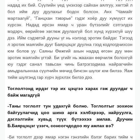
надад их бий. Сүүлийн үед үнэхээр сайхан аялгуу, хөгтэй л
бол ийм дуу дуулахыг бодох болсон. Анх “Чамайг
мартаагүй”, “Ганцхан тэвэрье” гэдэг хоёр дуу хүмүүст их
хүрсэн. Надад ирсэн ямар ч уран бүтээлийг сэтгэлдээ
мэдэрч, өөрийгөө хөглөж дуулахгүй бол хүнд хүрэхгүй шүү
дээ. Ийм сэдэвтэй дууны үг нь нэлээд эротик байдаг. Тэгээд
л эротик маягийн дууг Баярцэцэг дуулна гээд кодлогдчихсон
юм болов уу. Саяны Өөжгий ахын надад өгсөн дуу мөн
эротик маягийн үгтэй. Би үгийг нь жаахан өөрчилж болохгүй
юу гэдэг санал тавьсан чинь Батрэгзэдмаа найрагчийн
амьдралынхаа сүүлчийн мөчид бичсэн шүлэг юм билээ. Яаж
тийм шүлгэнд гар хүрч зүрхлэх билээ дээ.
Тоглолтонд ирдэг тэр их цэцгээ харах гэж дуулдаг ч
байж магадгүй
-Таны тоглолт тун удахгүй болно. Тоглолтыг зохион
байгуулагчид цоо шинэ арга хэлбэрээр, найруулга,
дэглэлтийн хувьд түүх бүтээхээ амлав. Дуучин
Б.Баярцэцэг үзэгч, сонсогчдодоо юу амлах вэ?
-Би тоглолт дээр ямар нэгэн гэнэтийн бэлэг барих тийм ч