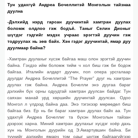
Тун удахгүй Андреа Бочеллитэй Монголын тайзнаа
дуулна
-Дэлхийд нэрд гарсан дуучинтай хамтран дуулах
боломж олдлоо гэж бодъё. Таныг Селин Дионыг
шүтдэг гэдгийг мэдэх учраас эрэгтэй дуучин гэж
тодруулах нь зөв байх. Хэн гэдэг дуучинтай, ямар дуу
дуулмаар байна?
-Хамтран дуулахыг хүсэж байгаа маш олон эрэгтэй дуучин
байна. Гэхдээ ийм боломж тийм ч хол биш гэж би бодож
байгаа. Италийн алдарт дуучин, поп опера урсгалаар
дуулдаг Андреа Бочеллитэй “The Prayer” дууг нь хамтран
дуулах гэж байна. Андреа Бочелли энэ дуугаа бараг
дэлхийн бүх орны одуудтай хамтран дуулсан байдаг. Тун
саяхан манай урд хөршийн дуучинтай дуулсан. Одоо
Монгол л үлдээд байна даа. Энэ тэгэхээр мөрөөдөл биш
байгаа биз. Ер нь би бараг хамтран дуулах байх аа. Тун
удахгүй Андреа Бочеллиг та бүхэн Монголын тайзан
дээрээс харна. Миний хамтран дуулахыг хүсдэг хоёр дахь
хүн нь Монголын дуурийн од Э.Амартүвшин байна. Би
түүнийг дэлхийн ямарч том одыг шүтэж байгаагүйгээр