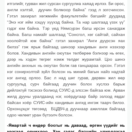
итгэлийг, гурван жил сурсан сургуулиа хаяад ирлээ. Би орос,
англи хэлтэй, дуучин болмоор байна” гээд л зогсчихсон.
Гэтэл захирал хөгжмийн факультетийн багшийг дуудаад
“Энэ нэг ийм хэцүү хүүхэд байна. Та нар шалгаад үзэх үү”
гэдэг юм байна. Тэр үед Нямсүрэн багш ирсэн санагдаж
байна. Багш намайг шалгаад “Сонсгол, хөг сайтай, сайхан
хоолойтой юм байна” гэтэл захирал “Анги дүүрсэн яах
билээ” гэж ярьж байгаад шинээр хандивын анги нээхээр
болов. Хандивын ангийн оюутан төлбөрөө бэлнээр нь өгөх,
дээр нь хэдэн төгрөг нэмж төлдөг журамтай. Цоо шинэ
ангийн анхных нь оюутан болж гав ганцаараа орсон. Гэтэл
нэг сонирхолтой зүйл болсон нь миний багын найз надтай
нэг ангид орлоо. Бас л над шиг гурав, дөрвөн жил өөр
сургуульд сурч байгаад дуучин болох хүслээ барьж
дийлэхгүй тэсэхээ болиод СУИС-д элссэн байгаа юм. Арван
жилд дууны уралдаанд нэг, хоёрдугаар байр эзлээд явдаг
байсан хоёр СУИС-ийн хандивын ангид ингэж таарч билээ.
Орхонцэцэг төгсөөд БЦДБЧ-д дуучнаар ажиллаж байгаад
одоо чөлөөт уран бүтээлч болсон.
-Ямартай ч өндөр босгыг нь даваад, өргөн үүдийг нь
нээгээд орчихлоо. Хэн гэдэг багшийн удирдлагад