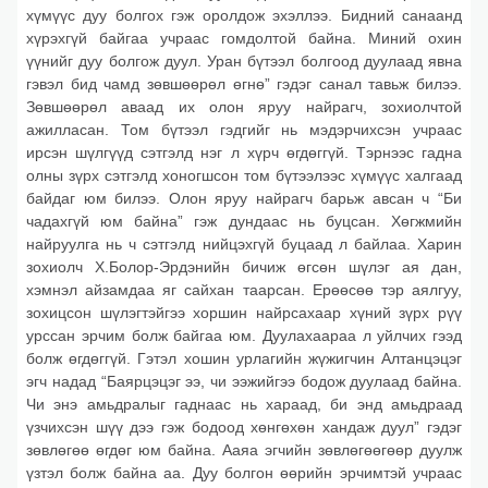
хүмүүс дуу болгох гэж оролдож эхэллээ. Бидний санаанд
хүрэхгүй байгаа учраас гомдолтой байна. Миний охин
үүнийг дуу болгож дуул. Уран бүтээл болгоод дуулаад явна
гэвэл бид чамд зөвшөөрөл өгнө” гэдэг санал тавьж билээ.
Зөвшөөрөл аваад их олон яруу найрагч, зохиолчтой
ажилласан. Том бүтээл гэдгийг нь мэдэрчихсэн учраас
ирсэн шүлгүүд сэтгэлд нэг л хүрч өгдөггүй. Тэрнээс гадна
олны зүрх сэтгэлд хоногшсон том бүтээлээс хүмүүс халгаад
байдаг юм билээ. Олон яруу найрагч барьж авсан ч “Би
чадахгүй юм байна” гэж дундаас нь буцсан. Хөгжмийн
найруулга нь ч сэтгэлд нийцэхгүй буцаад л байлаа. Харин
зохиолч Х.Болор-Эрдэнийн бичиж өгсөн шүлэг ая дан,
хэмнэл айзамдаа яг сайхан таарсан. Ерөөсөө тэр аялгуу,
зохицсон шүлэгтэйгээ хоршин найрсахаар хүний зүрх рүү
урссан эрчим болж байгаа юм. Дуулахаараа л уйлчих гээд
болж өгдөггүй. Гэтэл хошин урлагийн жүжигчин Алтанцэцэг
эгч надад “Баярцэцэг ээ, чи ээжийгээ бодож дуулаад байна.
Чи энэ амьдралыг гаднаас нь хараад, би энд амьдраад
үзчихсэн шүү дээ гэж бодоод хөнгөхөн хандаж дуул” гэдэг
зөвлөгөө өгдөг юм байна. Ааяа эгчийн зөвлөгөөгөөр дуулж
үзтэл болж байна аа. Дуу болгон өөрийн эрчимтэй учраас