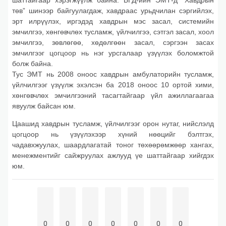
төв” шинээр байгуулагдаж, хавдраас урьдчилан сэргийлэх,
эрт илрүүлэх, иргэдэд хавдрын мэс засал, системийн
эмчилгээ, хөнгөвчлөх тусламж, үйлчилгээ, сэтгэл засал, хоол
эмчилгээ, зөвлөгөө, хөдөлгөөн засал, сэргээн засах
эмчилгээг цогцоор нь нэг урсгалаар үзүүлэх боломжтой
болж байна.
Тус ЭМТ нь 2008 оноос хавдрын амбулаторийн тусламж,
үйлчилгээг үзүүлж эхэлсэн ба 2018 оноос 10 ортой хими,
хөнгөвчлөх эмчилгээний тасагтайгаар үйл ажиллагаагаа
явуулж байсан юм.
Цаашид хавдрын тусламж, үйлчилгээг орон нутаг, нийслэлд
цогцоор нь үзүүлэхээр хүний нөөцийг бэлтгэх,
чадавхжуулах, шаардлагатай тоног төхөөрөмжөөр хангах,
менежментийг сайжруулах ажлууд үе шаттайгаар хийгдэх
юм.
0
0
0
0
0
0
0