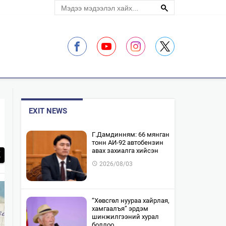
ЛЭЛЦҮҮЛЭГ
EXIT NEWS
​Г.Дамдинням: 66 мянган
тонн АИ-92 автобензин
авах захиалга хийсэн
2026/08/03
“Хөвсгөл нуураа хайрлая,
хамгаалъя” эрдэм
шинжилгээний хурал
боллоо