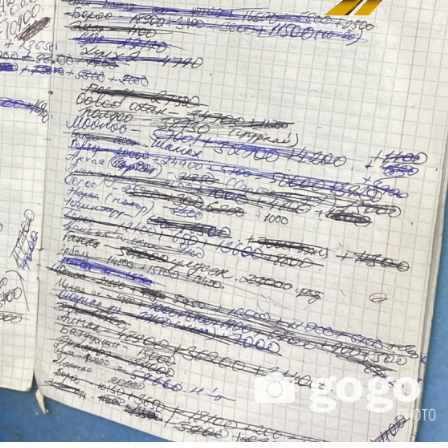
хэрхэн авах вэ?
8 хувиар өсжээ
авах захиалга хийсэн