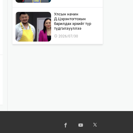
Улсын начин
Д.Цэрэнтогтохын
барилдах эрхийг түр
түдгэлзүүллээ
2026/07/30
"WOLF TOTEM | World
Premiere" тоглолтын Chill
Zone тасалбар бүрэн
дуус…
2026/07/30
Монгол-Оросын хилийг
хамтран шалгах ажил 85
хувьтай байна
2026/07/30
Байлдан дагуулсан 10