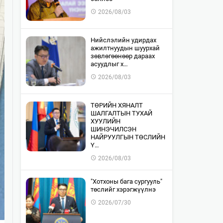
2026/08/03
​Нийслэлийн удирдах
ажилтнуудын шуурхай
зөвлөгөөнөөр дараах
асуудлыг х…
2026/08/03
​ТӨРИЙН ХЯНАЛТ
ШАЛГАЛТЫН ТУХАЙ
ХУУЛИЙН
ШИНЭЧИЛСЭН
НАЙРУУЛГЫН ТӨСЛИЙН
Ү…
2026/08/03
"Хотхоны бага сургууль"
төслийг хэрэгжүүлнэ
2026/07/30