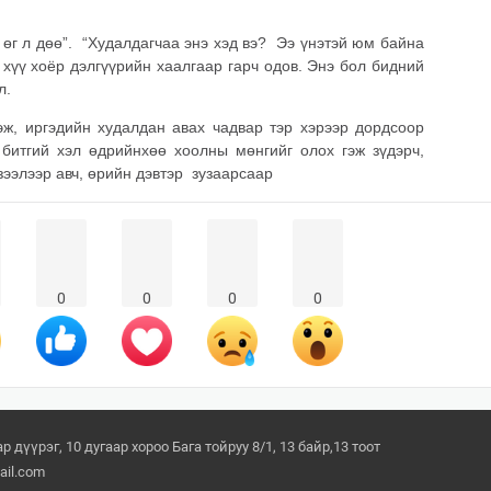
 өг л дөө”. “Худалдагчаа энэ хэд вэ? Ээ үнэтэй юм байна
, хүү хоёр дэлгүүрийн хаалгаар гарч одов. Энэ бол бидний
ал.
ж, иргэдийн худалдан авах чадвар тэр хэрээр дордсоор
 битгий хэл өдрийнхөө хоолны мөнгийг олох гэж зүдэрч,
зээлээр авч, өрийн дэвтэр зузаарсаар
0
0
0
0
 дүүрэг, 10 дугаар хороо Бага тойруу 8/1, 13 байр,13 тоот
il.com