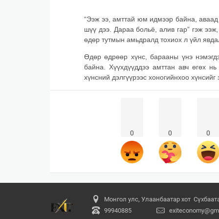
“Ээж ээ, амттай юм идмээр байна, аваад
шүү дээ. Дараа больё, алив гар” гэж ээж
өдөр тутмын амьдралд тохиох л үйл явд
Өдөр өдрөөр хүнс, барааны үнэ нэмэгдэ
байна. Хүүхдүүддээ амттан авч өгөх нь
хүнсний дэлгүүрээс хоногийнхоо хүнсийг 
0
0
0
Монгол улс, Улаанбаатар хот Сүхбаатар
99940885
exiteconomy@gma