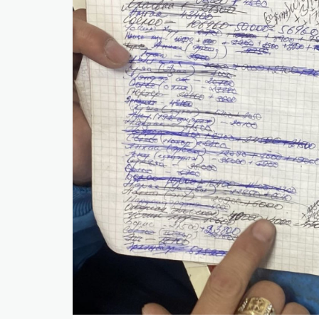
​БНСУ-д аялахдаа үзвэр, үйлчилгээний хөнгөлөлт 
2025 онд эдийн засаг 90 их наяд төгрөгт хүрч, 6.
​Г.Дамдинням: 66 мянган тонн АИ-92 автобензин 