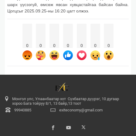
шарх үүсээгүй, өмсөж явсан хувцастайгаа байсан байна.
Цогцсыг 2025.09.25-ны 16:20 цагт олжээ.
0
0
0
0
0
0
0
Монгол улс, Улаанбаатар хот Сүхбаатар дүүрэг, 10 дугаар
хороо Бага тойруу 8/1, 13 байр,13 тоот
99940885
exiteconomy@gmail.com