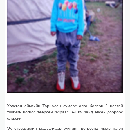
Хөвсгөл аймгийн Тариалан сумаас алга болсон 2 настай
хүүгийн цогцос төөрсөн газраас 3-4 км зайд өвсөн доороос
олджээ.
Эх сурвалжийн мэдээллээр хүүгийн цогцсонд ямар нэгэн