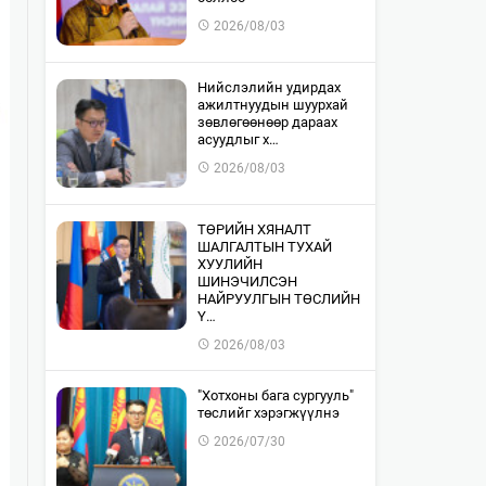
2026/08/03
​Нийслэлийн удирдах
ажилтнуудын шуурхай
зөвлөгөөнөөр дараах
асуудлыг х…
2026/08/03
​ТӨРИЙН ХЯНАЛТ
ШАЛГАЛТЫН ТУХАЙ
ХУУЛИЙН
ШИНЭЧИЛСЭН
НАЙРУУЛГЫН ТӨСЛИЙН
Ү…
2026/08/03
"Хотхоны бага сургууль"
төслийг хэрэгжүүлнэ
2026/07/30