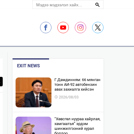
ЛЭЛЦҮҮЛЭГ
EXIT NEWS
​Г.Дамдинням: 66 мянган
тонн АИ-92 автобензин
авах захиалга хийсэн
2026/08/03
“Хөвсгөл нуураа хайрлая,
хамгаалъя” эрдэм
шинжилгээний хурал
боллоо