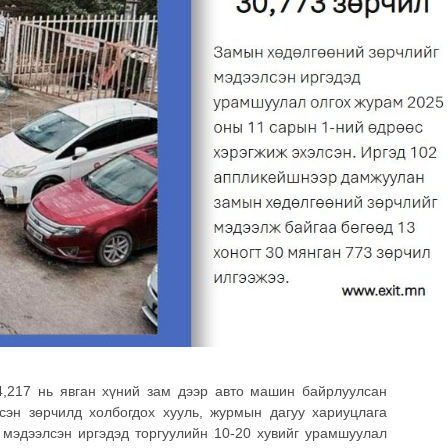
хэрхэн авах вэ?
8 хувиар өсжээ
авах захиалга хийсэн
4,217 нь явган хүний зам дээр авто машин байрлуулсан
сэн зөрчилд холбогдох хууль, журмын дагуу хариуцлага
р мэдээлсэн иргэдэд торгуулийн 10-20 хувийг урамшуулал