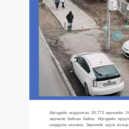
​БНСУ-д аялахдаа үзвэр, үйлчилгээний хөнгөлөлт 
2025 онд эдийн засаг 90 их наяд төгрөгт хүрч, 6.
​Г.Дамдинням: 66 мянган тонн АИ-92 автобензин 
Иргэдийн мэдээлсэн 30,773 зөрчлийн 2
зөрчилж байсан байна. Иргэдийн ирүүл
ногдуулж эхэлжээ. Зөрчлийг хууль ёсоо