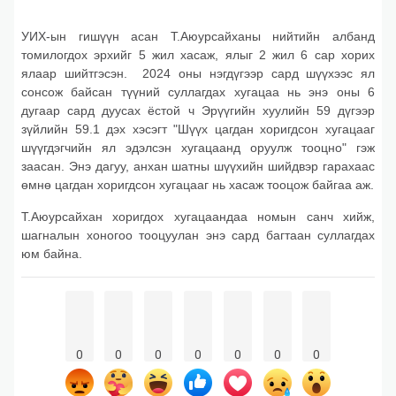
УИХ-ын гишүүн асан Т.Аюурсайханы нийтийн албанд
томилогдох эрхийг 5 жил хасаж, ялыг 2 жил 6 сар хорих
ялаар шийтгэсэн. 2024 оны нэгдүгээр сард шүүхээс ял
сонсож байсан түүний суллагдах хугацаа нь энэ оны 6
дугаар сард дуусах ёстой ч Эрүүгийн хуулийн 59 дүгээр
зүйлийн 59.1 дэх хэсэгт "Шүүх цагдан хоригдсон хугацааг
шүүгдэгчийн ял эдэлсэн хугацаанд оруулж тооцно" гэж
заасан. Энэ дагуу, анхан шатны шүүхийн шийдвэр гарахаас
өмнө цагдан хоригдсон хугацааг нь хасаж тооцож байгаа аж.
Т.Аюурсайхан хоригдох хугацаандаа номын санч хийж,
шагналын хоногоо тооцуулан энэ сард багтаан суллагдах
юм байна.
0
0
0
0
0
0
0