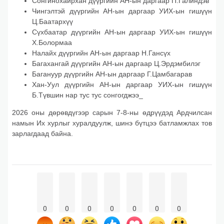
Сонгинохайрхан дүүргийн АН-ын даргаар П.Галиндэв
Чингэлтэй дүүргийн АН-ын даргаар УИХ-ын гишүүн
Ц.Баатархүү
Сүхбаатар дүүргийн АН-ын даргаар УИХ-ын гишүүн
Х.Болормаа
Налайх дүүргийн АН-ын даргаар Н.Гансүх
Багахангай дүүргийн АН-ын даргаар Ц.Эрдэмбилэг
Багануур дүүргийн АН-ын даргаар Г.Цамбагарав
Хан-Уул дүүргийн АН-ын даргаар УИХ-ын гишүүн
Б.Түвшин нар тус тус сонгогджээ_
2026 оны дөрөвдүгээр сарын 7-8-ны өдрүүдэд Ардчилсан
намын Их хурлыг хуралдуулж, шинэ бүтцээ батламжлах тов
зарлагдаад байна.
0
0
0
0
0
0
0