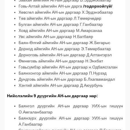
Завхан аймгийн АН-ын даргаар Б.Эрдэнэбаатар
Говь-Алтай аймгийн АН-ын дарга
/тодорхойгүй/
Хөвсгөл аймгийн АН-ын даргаар Х.Эрдэнэбаатар
Төв аймгийн АН-ын даргаар Л.Төмөрчөдөр
Булган аймгийн АН-ын даргаар Г.Ганбаатар
Ховд аймгийн АН-ын даргаар М.Амарсанаа
Увс аймгийн АН-ын даргаар Н.Батбаяр
Баян-Өлгий аймгийн АН-ын даргаар Ж.Бегарыс
Дорнод аймгийн АН-ын даргаар Э.Төмөрбаатар
Дорноговь аймгийн АН-ын даргаар Д.Алтангэрэл
Өмнөговь аймгийн АН-ын даргаар Н.Энхбат
Говьсүмбэр аймгийн АН-ын даргаар н.Одбаясгалан
Баянхонгор аймгийн АН-ын даргаар П.Нүрзэд
Дундговь аймгийн АН-ын даргаар Б.Лхагвамандал
Хэнтий аймгийн АН-ын даргаар Д.Аюурбунь
Нийслэлийн 9 дүүргийн АН-ын даргаар нар:
Баянгол дүүргийн АН-ын даргаар УИХ-ын гишүүн
О.Амгаланбаатар
Баянзүрх дүүргийн АН-ын даргаар УИХ-ын гишүүн
А.Ганбаатар