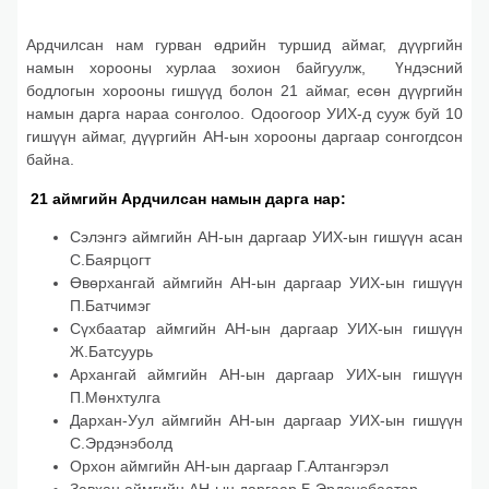
Ардчилсан нам гурван өдрийн туршид аймаг, дүүргийн
намын хорооны хурлаа зохион байгуулж, Үндэсний
бодлогын хорооны гишүүд болон 21 аймаг, есөн дүүргийн
намын дарга нараа сонголоо. Одоогоор УИХ-д сууж буй 10
гишүүн аймаг, дүүргийн АН-ын хорооны даргаар сонгогдсон
байна.
21 аймгийн Ардчилсан намын дарга нар:
Сэлэнгэ аймгийн АН-ын даргаар УИХ-ын гишүүн асан
С.Баярцогт
Өвөрхангай аймгийн АН-ын даргаар УИХ-ын гишүүн
П.Батчимэг
Сүхбаатар аймгийн АН-ын даргаар УИХ-ын гишүүн
Ж.Батсуурь
Архангай аймгийн АН-ын даргаар УИХ-ын гишүүн
П.Мөнхтулга
Дархан-Уул аймгийн АН-ын даргаар УИХ-ын гишүүн
С.Эрдэнэболд
Орхон аймгийн АН-ын даргаар Г.Алтангэрэл