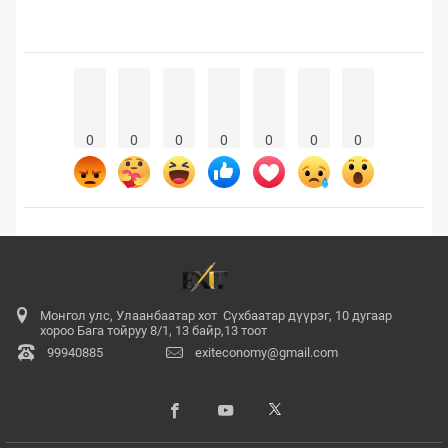
0
0
0
0
0
0
0
Монгол улс, Улаанбаатар хот Сүхбаатар дүүрэг, 10 дугаар
хороо Бага тойруу 8/1, 13 байр,13 тоот
99940885
exiteconomy@gmail.com