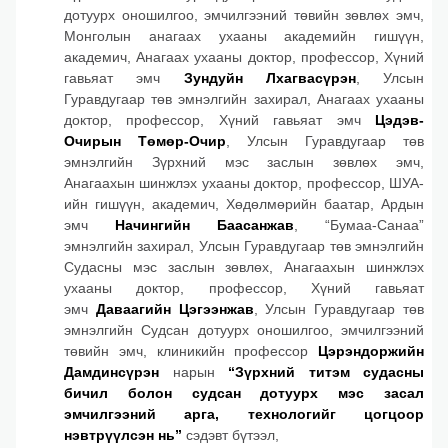
дотуурх оношилгоо, эмчилгээний төвийн зөвлөх эмч,
Монголын анагаах ухааны академийн гишүүн,
академич, Анагаах ухааны доктор, профессор, Хүний
гавьяат эмч
Зундуйн Лхагвасүрэн
, Улсын
Гуравдугаар төв эмнэлгийн захирал, Анагаах ухааны
доктор, профессор, Хүний гавьяат эмч
Цэдэв-
Очирын Төмөр-Очир
, Улсын Гуравдугаар төв
эмнэлгийн Зүрхний мэс заслын зөвлөх эмч,
Анагаахын шинжлэх ухааны доктор, профессор, ШУА-
ийн гишүүн, академич, Хөдөлмөрийн баатар, Ардын
эмч
Начингийн Баасанжав
, “Бумаа-Санаа”
эмнэлгийн захирал, Улсын Гуравдугаар төв эмнэлгийн
Судасны мэс заслын зөвлөх, Анагаахын шинжлэх
ухааны доктор, профессор, Хүний гавьяат
эмч
Даваагийн Цэгээнжав
, Улсын Гуравдугаар төв
эмнэлгийн Судсан дотуурх оношилгоо, эмчилгээний
төвийн эмч, клиникийн профессор
Цэрэндоржийн
Дамдинсүрэн
нарын
“Зүрхний титэм судасны
бичил болон судсан дотуурх мэс засал
эмчилгээний арга, технологийг цогцоор
нэвтрүүлсэн нь”
сэдэвт бүтээл,