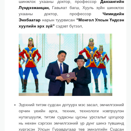
шинжлэх ухааны доктор, профессор
Данзангийн
Лүндээжанцан,
Гавьяат багш, Хууль зүйн шинжлэх
ухааны доктор, профессор
Чимидийн
Энхбаатар
нарын туурвисан
“Монгол Улсын Үндсэн
хуулийн эрх зүй”
сэдэвт бүтээл,
Зүрхний титэм судсан дотуурх мэс засал, эмчилгээний
орчин үеийн арга, техник, технологи нэвтрүүлэн
нутагшуулж, титэм судасны цусны урсгалыг цогцоор
нь нөхөн сэргээх эмчилгээний үр дүнг шинэ түвшинд
хүргэсэн Улсын Гуравдугаар төв эмнэлгийн Судсан