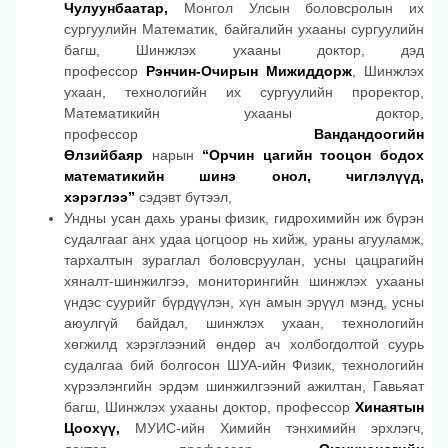
Чулуунбаатар,
Монгол Улсын боловсролын их
сургуулийн Математик, байгалийн ухааны сургуулийн
багш, Шинжлэх ухааны доктор, дэд
профессор
Рэнчин-Очирын Мижиддорж
, Шинжлэх
ухаан, технологийн их сургуулийн проректор,
Математикийн ухааны доктор,
профессор
Вандандоогийн
Өлзийбаяр
нарын
“Орчин цагийн тооцон бодох
математикийн шинэ онол, чиглэлүүд,
хэрэглээ”
сэдэвт бүтээл,
Ундны усан дахь ураны физик, гидрохимийн иж бүрэн
судалгааг анх удаа цогцоор нь хийж, ураны агууламж,
тархалтын зураглал боловсруулан, усны цацрагийн
хяналт-шинжилгээ, мониторингийн шинжлэх ухааны
үндэс суурийг бүрдүүлэн, хүн амын эрүүл мэнд, усны
аюулгүй байдал, шинжлэх ухаан, технологийн
хөгжилд хэрэглээний өндөр ач холбогдолтой суурь
судалгаа бий болгосон ШУА-ийн Физик, технологийн
хүрээлэнгийн эрдэм шинжилгээний ажилтан, Гавьяат
багш, Шинжлэх ухааны доктор, профессор
Хинаятын
Цоохүү
,
МУИС-ийн Химийн тэнхимийн эрхлэгч,