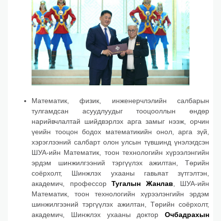
Математик, физик, инженерчлэлийн салбарын
тулгамдсан асуудлуудыг тооцооллын өндөр
нарийвчлалтай шийдвэрлэх арга замыг нээж, орчин
үеийн тооцон бодох математикийн онол, арга зүй,
хэрэглээний салбарт олон улсын түвшинд үнэлэгдсэн
ШУА-ийн Математик, тоон технологийн хүрээлэнгийн
эрдэм шинжилгээний тэргүүлэх ажилтан, Төрийн
соёрхолт, Шинжлэх ухааны гавьяат зүтгэлтэн,
академич, профессор
Тугалын Жанлав
, ШУА-ийн
Математик, тоон технологийн хүрээлэнгийн эрдэм
шинжилгээний тэргүүлэх ажилтан, Төрийн соёрхолт,
академич, Шинжлэх ухааны доктор
Очбадрахын