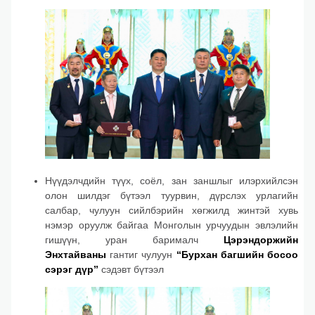
Нүүдэлчдийн түүх, соёл, зан заншлыг илэрхийлсэн
олон шилдэг бүтээл туурвин, дүрслэх урлагийн
салбар, чулуун сийлбэрийн хөгжилд жинтэй хувь
нэмэр оруулж байгаа Монголын урчуудын эвлэлийн
гишүүн, уран барималч
Цэрэндоржийн
Энхтайваны
гантиг чулуун
“Бурхан багшийн босоо
сэрэг дүр”
сэдэвт бүтээл