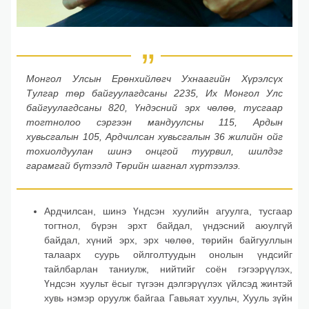
Монгол Улсын Ерөнхийлөгч Ухнаагийн Хүрэлсүх
Тулгар төр байгуулагдсаны 2235, Их Монгол Улс
байгуулагдсаны 820, Үндэсний эрх чөлөө, тусгаар
тогтнолоо сэргээн мандуулсны 115, Ардын
хувьсгалын 105, Ардчилсан хувьсгалын 36 жилийн ойг
тохиолдуулан шинэ онцгой туурвил, шилдэг
гарамгай бүтээлд Төрийн шагнал хүртээлээ.
Ардчилсан, шинэ Үндсэн хуулийн агуулга, тусгаар
тогтнол, бүрэн эрхт байдал, үндэсний аюулгүй
байдал, хүний эрх, эрх чөлөө, төрийн байгууллын
талаарх суурь ойлголтуудын онолын үндсийг
тайлбарлан таниулж, нийтийг соён гэгээрүүлэх,
Үндсэн хуульт ёсыг түгээн дэлгэрүүлэх үйлсэд жинтэй
хувь нэмэр оруулж байгаа Гавьяат хуульч, Хууль зүйн