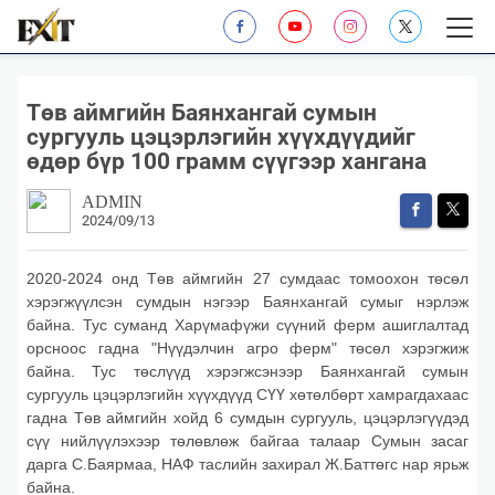
Төв аймгийн Баянхангай сумын
сургууль цэцэрлэгийн хүүхдүүдийг
өдөр бүр 100 грамм сүүгээр хангана
ADMIN
2024/09/13
2020-2024 онд Төв аймгийн 27 сумдаас томоохон төсөл
хэрэгжүүлсэн сумдын нэгээр Баянхангай сумыг нэрлэж
байна. Тус суманд Харүмафүжи сүүний ферм ашиглалтад
орсноос гадна "Нүүдэлчин агро ферм" төсөл хэрэгжиж
байна. Тус төслүүд хэрэгжсэнээр Баянхангай сумын
сургууль цэцэрлэгийн хүүхдүүд СҮҮ хөтөлбөрт хамрагдахаас
гадна Төв аймгийн хойд 6 сумдын сургууль, цэцэрлэгүүдэд
сүү нийлүүлэхээр төлөвлөж байгаа талаар Сумын засаг
дарга С.Баярмаа, НАФ таслийн захирал Ж.Баттөгс нар ярьж
байна.