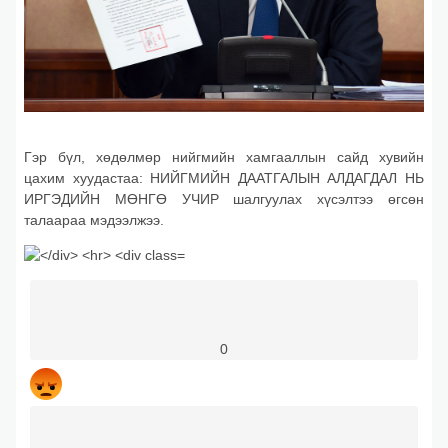
Гэр бүл, хөдөлмөр нийгмийн хамгааллын сайд хувийн
цахим хуудастаа: НИЙГМИЙН ДААТГАЛЫН АЛДАГДАЛ НЬ
ИРГЭДИЙН МӨНГӨ УЧИР шалгуулах хүсэлтээ өгсөн
талаараа мэдээлжээ.
0