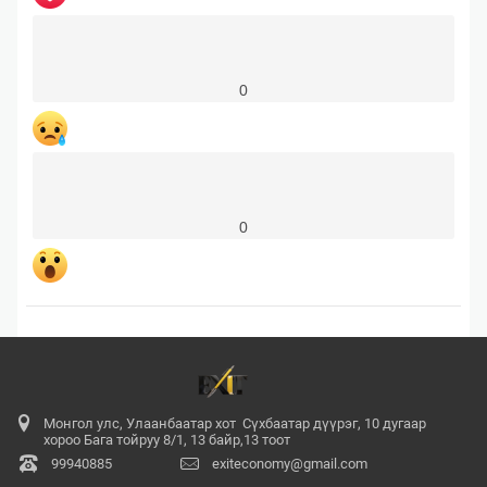
0
0
Монгол улс, Улаанбаатар хот Сүхбаатар дүүрэг, 10 дугаар
хороо Бага тойруу 8/1, 13 байр,13 тоот
99940885
exiteconomy@gmail.com