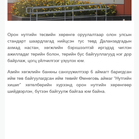
Орон нутгийн төсвийн хөрөнгө оруулалтаар олон улсын
стандарт шаардлагад нийцсэн тус төвд Даланзадгадын
ахмад настан, хөгжлийн бэрхшээлтэй иргэдэд чиглэн
ажилладаг төрийн болон, төрийн бус байгууллагууд нэг дор
байрлаж, цогц үйлчилгээг үзүүлэх юм.
Азийн хөгжлийн банкны санхүүжилтээр 6 аймагт баригдсан
ийм төв байгуулагдсан ийм төвийг Өмнөговь аймаг “Нутгийн
хишиг” хөтөлбөрийн хүрээнд орон нутгийн хөрөнгөөр
шийдвэрлэн, бүтээн байгуулж байгаа юм байна.