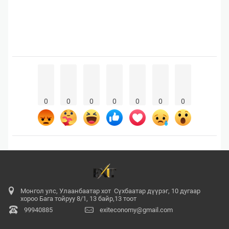
0
0
0
0
0
0
0
Монгол улс, Улаанбаатар хот Сүхбаатар дүүрэг, 10 дугаар
хороо Бага тойруу 8/1, 13 байр,13 тоот
99940885
exiteconomy@gmail.com