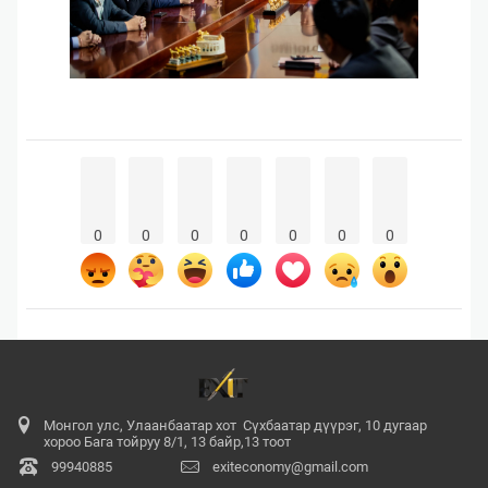
0
0
0
0
0
0
0
Монгол улс, Улаанбаатар хот Сүхбаатар дүүрэг, 10 дугаар
хороо Бага тойруу 8/1, 13 байр,13 тоот
99940885
exiteconomy@gmail.com