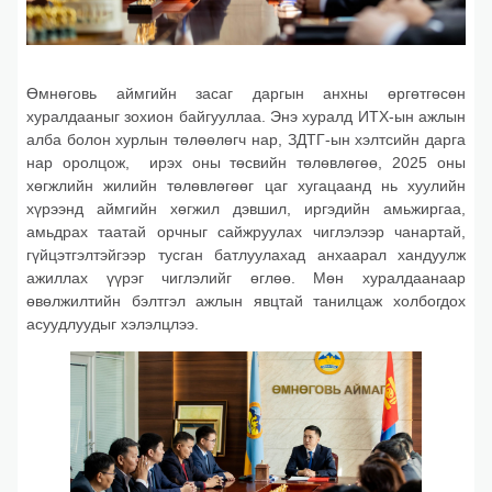
Өмнөговь аймгийн засаг даргын анхны өргөтгөсөн
хуралдааныг зохион байгууллаа. Энэ хуралд ИТХ-ын ажлын
алба болон хурлын төлөөлөгч нар, ЗДТГ-ын хэлтсийн дарга
нар оролцож, ирэх оны төсвийн төлөвлөгөө, 2025 оны
хөгжлийн жилийн төлөвлөгөөг цаг хугацаанд нь хуулийн
хүрээнд аймгийн хөгжил дэвшил, иргэдийн амьжиргаа,
амьдрах таатай орчныг сайжруулах чиглэлээр
чанартай,
гүйцэтгэлтэйгээр тусган батлуулахад анхаарал хандуулж
ажиллах үүрэг чиглэлийг өглөө. Мөн хуралдаанаар
өвөлжилтийн бэлтгэл ажлын явцтай танилцаж холбогдох
асуудлуудыг хэлэлцлээ.