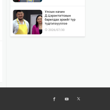
Улсын начин
Д.Цэрэнтогтохын
барилдах эрхийг түр
түдгэлзүүллээ
2026/07/30
"WOLF TOTEM | World
Premiere" тоглолтын Chill
Zone тасалбар бүрэн
дуус…
2026/07/30
Монгол-Оросын хилийг
хамтран шалгах ажил 85
хувьтай байна
2026/07/30
Байлдан дагуулсан 10