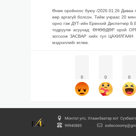
Өнөө оройноос буюу /2026.01.26 Даваа г
өөр аргагүй болсон. Тийм учраас 20 мя
орно гэж ДҮТ-ийн Ерөнхий Диспетчер Б.
тодруулж асуухад: ӨНӨӨДӨР орой ОРГ
зогсоож ЗАСВАР хийх тул ЦАХИЛГААН 
мэдээллийг өглөө.
0
0
0
Монгол улс, Улаанбаатар хот Сүхбаатар
99940885
exiteconomy@gma