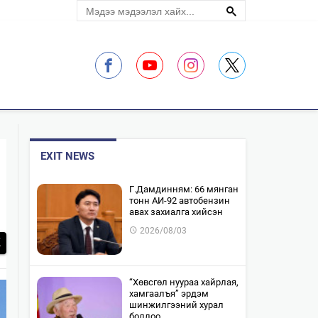
ЛЭЛЦҮҮЛЭГ
EXIT NEWS
​Г.Дамдинням: 66 мянган
тонн АИ-92 автобензин
авах захиалга хийсэн
2026/08/03
“Хөвсгөл нуураа хайрлая,
хамгаалъя” эрдэм
шинжилгээний хурал
боллоо