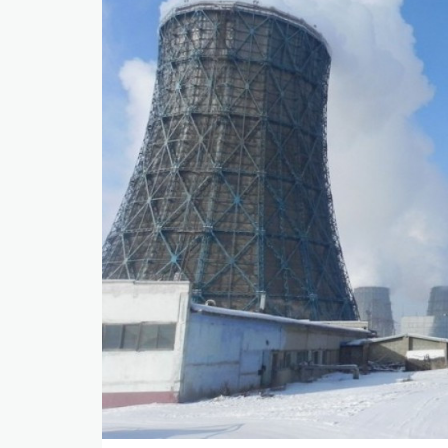
​БНСУ-д аялахдаа үзвэр, үйлчилгээний хөнгөлөлт 
2025 онд эдийн засаг 90 их наяд төгрөгт хүрч, 6.
​Г.Дамдинням: 66 мянган тонн АИ-92 автобензин 