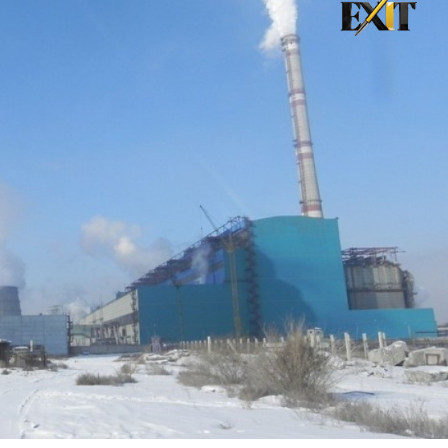
хэрхэн авах вэ?
8 хувиар өсжээ
авах захиалга хийсэн