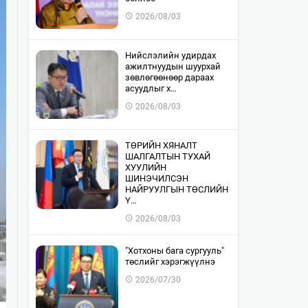
2026/08/03
​Нийслэлийн удирдах
ажилтнуудын шуурхай
зөвлөгөөнөөр дараах
асуудлыг х…
2026/08/03
​ТӨРИЙН ХЯНАЛТ
ШАЛГАЛТЫН ТУХАЙ
ХУУЛИЙН
ШИНЭЧИЛСЭН
НАЙРУУЛГЫН ТӨСЛИЙН
Ү…
2026/08/03
"Хотхоны бага сургууль"
төслийг хэрэгжүүлнэ
2026/07/30