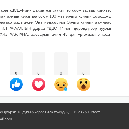
араг /ДСЦ-4-ийн дахин нэг зуухыг зогсоож засвар хийхээс
нган айлын хэрэглээ буюу 100 мвт эрчим хүчний хомсдолд
Баатар мэдэгджээ. Энэ мэдээллийг Эрчим хүчний яамнаас
ИЛ АЧААЛЛЫН дараа "ДЦС 4"-ийн дөрөвдүгээр зуухыг
ХЯЗГААРЛАНА. Засварын ажил 48 цаг үргэлжилнэ гэсэн
0
0
0
0
 дүүрэг, 10 дугаар хороо Бага тойруу 8/1, 13 байр,13 тоот
il.com