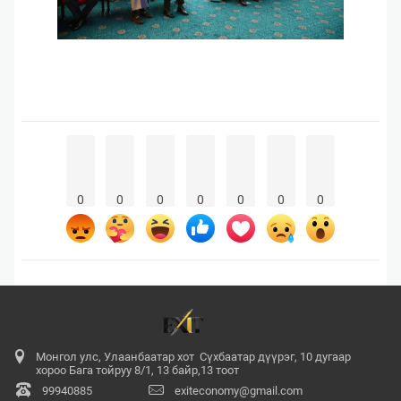
0
0
0
0
0
0
0
Монгол улс, Улаанбаатар хот Сүхбаатар дүүрэг, 10 дугаар
хороо Бага тойруу 8/1, 13 байр,13 тоот
99940885
exiteconomy@gmail.com