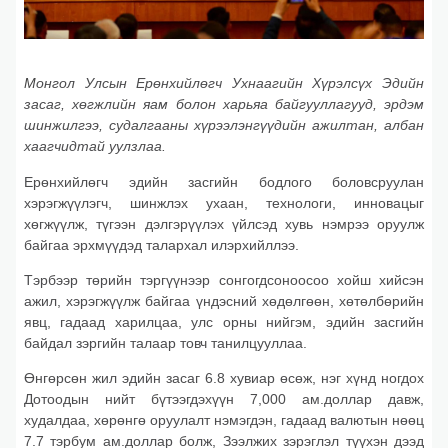
М
онгол Улсын Ерөнхийлөгч Ухнаагийн Хүрэлсүх Эдийн
засаг, хөгжлийн яам болон харьяа байгууллагууд, эрдэм
шинжилгээ, судалгааны хүрээлэнгүүдийн ажилтан, албан
хаагчидтай уулзлаа.
Ерөнхийлөгч эдийн засгийн бодлого боловсруулан
хэрэгжүүлэгч, шинжлэх ухаан, технологи, инновацыг
хөгжүүлж, түгээн дэлгэрүүлэх үйлсэд хувь нэмрээ оруулж
байгаа эрхмүүдэд талархал илэрхийллээ.
Тэрбээр төрийн тэргүүнээр сонгогдсоноосоо хойш хийсэн
ажил, хэрэгжүүлж байгаа үндэсний хөдөлгөөн, хөтөлбөрийн
явц, гадаад харилцаа, улс орны нийгэм, эдийн засгийн
байдал зэргийн талаар товч танилцууллаа.
Өнгөрсөн жил эдийн засаг 6.8 хувиар өсөж, нэг хүнд ногдох
Дотоодын нийт бүтээгдэхүүн 7,000 ам.доллар давж,
худалдаа, хөрөнгө оруулалт нэмэгдэн, гадаад валютын нөөц
7.7 тэрбум ам.доллар болж, Зээлжих зэрэглэл түүхэн дээд