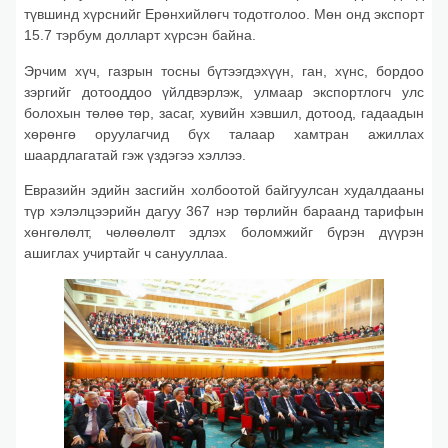
түвшинд хүрснийг Ерөнхийлөгч тодотголоо. Мөн онд экспорт
15.7 тэрбум долларт хүрсэн байна.
Эрчим хүч, газрын тосны бүтээгдэхүүн, ган, хүнс, бордоо
зэргийг дотооддоо үйлдвэрлэж, улмаар экспортлогч улс
болохын төлөө төр, засаг, хувийн хэвшил, дотоод, гадаадын
хөрөнгө оруулагчид бүх талаар хамтран ажиллах
шаардлагатай гэж үздэгээ хэллээ.
Евразийн эдийн засгийн холбоотой байгуулсан худалдааны
түр хэлэлцээрийн дагуу 367 нэр төрлийн бараанд тарифын
хөнгөлөлт, чөлөөлөлт эдлэх боломжийг бүрэн дүүрэн
ашиглах учиртайг ч санууллаа.