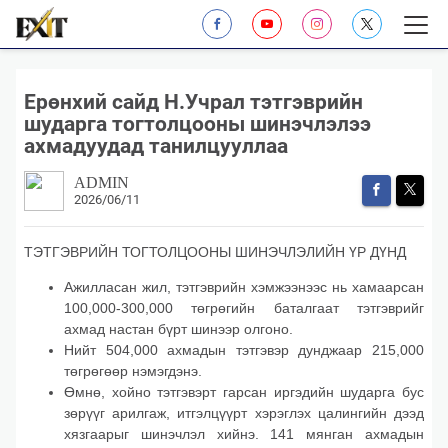
Ерөнхий сайд Н.Учрал тэтгэврийн
шударга тогтолцооны шинэчлэлээ
ахмадуудад танилцууллаа
ADMIN
2026/06/11
ТЭТГЭВРИЙН ТОГТОЛЦООНЫ ШИНЭЧЛЭЛИЙН ҮР ДҮНД
Ажилласан жил, тэтгэврийн хэмжээнээс нь хамаарсан
100,000-300,000 төгрөгийн баталгаат тэтгэврийг
ахмад настан бүрт шинээр олгоно.
Нийт 504,000 ахмадын тэтгэвэр дунджаар 215,000
төгрөгөөр нэмэгдэнэ.
Өмнө, хойно тэтгэвэрт гарсан иргэдийн шударга бус
зөрүүг арилгаж, итгэлцүүрт хэрэглэх цалингийн дээд
хязгаарыг шинэчлэл хийнэ. 141 мянган ахмадын