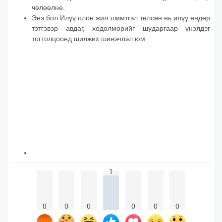
чөлөөлнө.
Энэ бол Илүү олон жил шимтгэл төлсөн нь илүү өндөр
тэтгэвэр авдаг, хөдөлмөрийг шударгаар үнэлдэг
тогтолцоонд шилжих шинэчлэл юм
1
0
0
0
0
0
0