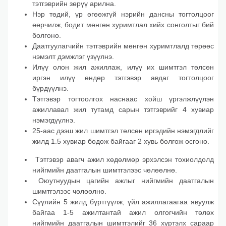
тэтгэврийн зөрүү арилна.
Нэр төдий, үр өгөөжгүй нэрийн дансны тогтолцоог
өөрчилж, бодит мөнгөн хуримтлал хийх сонголтыг бий
болгоно.
Даатгуулагчийн тэтгэврийн мөнгөн хуримтлалд төрөөс
нэмэлт дэмжлэг үзүүлнэ.
Илүү олон жил ажиллаж, илүү их шимтгэл төлсөн
иргэн илүү өндөр тэтгэвэр авдаг тогтолцоог
бүрдүүлнэ.
Тэтгэвэр тогтоолгох наснаас хойш үргэлжлүүлэн
ажиллавал жил тутамд сарын тэтгэврийг 4 хувиар
нэмэгдүүлнэ.
25-аас дээш жил шимтгэл төлсөн иргэдийн нэмэгдлийг
жилд 1.5 хувиар бодож байгааг 2 хувь болгож өсгөнө.
Тэтгэвэр авагч ажил хөдөлмөр эрхэлсэн тохиолдолд
нийгмийн даатгалын шимтгэлээс чөлөөлнө.
Оюутнуудын цагийн ажлыг нийгмийн даатгалын
шимтгэлээс чөлөөлнө.
Сүүлийн 5 жилд бүртгүүлж, үйл ажиллагаагаа явуулж
байгаа 1-5 ажилтантай ажил олгогчийн төлөх
нийгмийн даатгалын шимтгэлийг 36 хүртэлх сараар