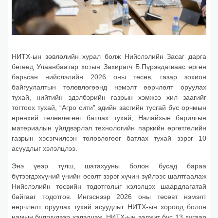
НИТХ-ын зөвлөлийн хурал болж Нийслэлийн Засаг дарга
бөгөөд Улаанбаатар хотын Захирагч Б.Пүрэвдагваас өргөн
барьсан нийслэлийн 2026 оны төсөв, газар зохион
байгуулалтын төлөвлөгөөнд нэмэлт өөрчлөлт оруулах
тухай, нийтийн эдэлбэрийн газрын хэмжээ хил заагийг
тогтоох тухай, “Агро сити” эдийн засгийн тусгай бүс орчмын
ерөнхий төлөвлөгөөг батлах тухай, Налайхын барилгын
материалын үйлдвэрлэл технологийн паркийн өргөтгөлийн
газрын хэсэгчилсэн төлөвлөгөөг батлах тухай зэрэг 10
асуудлыг хэлэлцлээ.
Энэ үеэр түлш, шатахууны болон бусад бараа
бүтээгдэхүүний үнийн өсөлт зэрэг хүчин зүйлээс шалтгаалаж
Нийслэлийн төсвийн тодотголыг хэлэлцэх шаардлагатай
байгааг тодотгов. Ингэснээр 2026 оны төсөвт нэмэлт
өөрчлөлт оруулах тухай асуудлыг НИТХ-ын хороод болон
намын бүлгүүдээр хэлэлцэж, НИТХ-ын ээлжит бус 13 дугаар