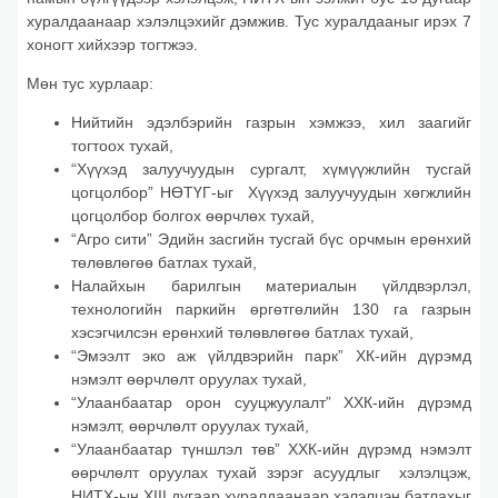
хуралдаанаар хэлэлцэхийг дэмжив. Тус хуралдааныг ирэх 7
хоногт хийхээр тогтжээ.
Мөн тус хурлаар:
Нийтийн эдэлбэрийн газрын хэмжээ, хил заагийг
тогтоох тухай,
“Хүүхэд залуучуудын сургалт, хүмүүжлийн тусгай
цогцолбор” НӨТҮГ-ыг Хүүхэд залуучуудын хөгжлийн
цогцолбор болгох өөрчлөх тухай,
“Агро сити” Эдийн засгийн тусгай бүс орчмын ерөнхий
төлөвлөгөө батлах тухай,
Налайхын барилгын материалын үйлдвэрлэл,
технологийн паркийн өргөтгөлийн 130 га газрын
хэсэгчилсэн ерөнхий төлөвлөгөө батлах тухай,
“Эмээлт эко аж үйлдвэрийн парк” ХК-ийн дүрэмд
нэмэлт өөрчлөлт оруулах тухай,
“Улаанбаатар орон сууцжуулалт” ХХК-ийн дүрэмд
нэмэлт, өөрчлөлт оруулах тухай,
“Улаанбаатар түншлэл төв” ХХК-ийн дүрэмд нэмэлт
өөрчлөлт оруулах тухай зэрэг асуудлыг хэлэлцэж,
НИТХ-ын XIII дугаар хуралдаанаар хэлэлцэн батлахыг