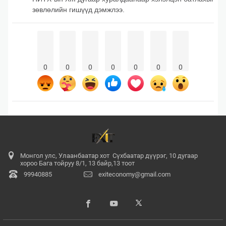
зөвлөлийн гишүүд дэмжлээ.
0
0
0
0
0
0
0
Монгол улс, Улаанбаатар хот Сүхбаатар дүүрэг, 10 дугаар
хороо Бага тойруу 8/1, 13 байр,13 тоот
99940885
exiteconomy@gmail.com